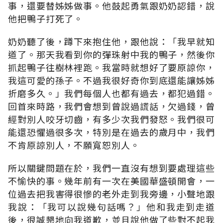
事，還要替姊姊做事。他鼓起勇氣跟奶奶認錯，說
他把鴨子打死了。
奶奶聽了後，蹲下來抱住他，跟他說：「我早就知
道了。那天我看到你的彈珠射中我的鴨子，然後你
抓起鴨子往樹林裡跑。我當時就想好了要原諒你，
我這可愛的孫子。不過我很好奇你到底還能讓姊姊
折磨多久。」我們每個人也都有過去，都犯過錯。
回首來時路，我們會想到曾說過謊話，欠過錢，曾
經對別人咬牙切齒，有多少次我們發怒。我們很可
能還恐懼過很多次，特別是在過去的歲月中，我們
不肯原諒別人，不願寬恕別人。
所以關鍵問題在於，我們一直沒有想到要處理這些
不愉快的事。幾年前有一次在美國華盛頓開會，一
位過去把我害得很慘的老外走到我旁邊，小聲地跟
我說：「我可以說幾句話嗎？」他和我走到走道
後，很誠懇地向我道歉，並且說他做了些對不起我