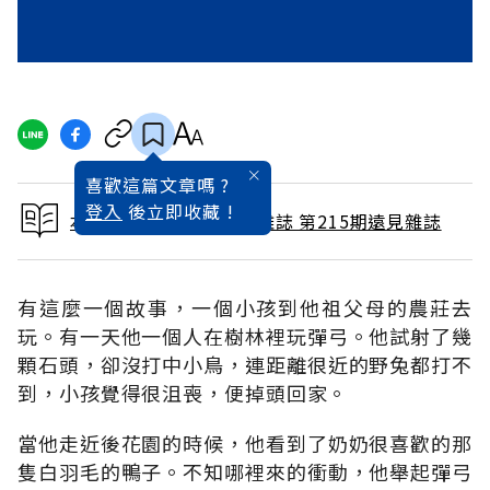
喜歡這篇文章嗎 ?
登入
後立即收藏 !
本文出自 2004 / 5月號雜誌 第215期遠見雜誌
有這麼一個故事，一個小孩到他祖父母的農莊去
玩。有一天他一個人在樹林裡玩彈弓。他試射了幾
顆石頭，卻沒打中小鳥，連距離很近的野兔都打不
到，小孩覺得很沮喪，便掉頭回家。
當他走近後花園的時候，他看到了奶奶很喜歡的那
隻白羽毛的鴨子。不知哪裡來的衝動，他舉起彈弓