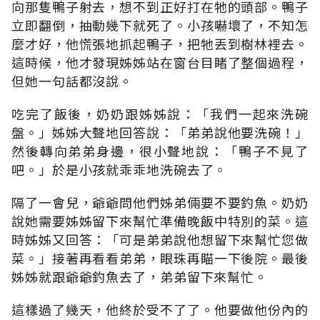
向那隻鴨子射去，想不到正好打在牠的頭部。鴨子
立即翻倒，抽動幾下就死了。小孩嚇壞了，不知怎
麼才好，他慌張地抓起鴨子，把牠丟到樹林裡去。
這時候，他才發現姊姊站在窗台目睹了整個過程，
但她一句話都沒說。
吃完了飯後，奶奶跟姊姊說：「我們一起來洗碗
盤。」姊姊大聲地回答說：「弟弟說他要洗碗！」
然後轉向弟弟身邊，很小聲地說：「鴨子不見了
吧。」於是小孩就乖乖地洗碗去了。
隔了一會兒，爺爺問他們姊弟倆要不要釣魚。奶奶
說她需要姊姊留下來幫忙準備晚飯中特別的菜。這
時姊姊又回答：「可是弟弟說他想留下來幫忙您做
菜。」接著再看看弟弟，眼珠再瞄一下後院。最後
姊姊就跟爺爺釣魚去了，弟弟留下來幫忙。
這樣過了幾天，他終於受不了了。他要做他份內的