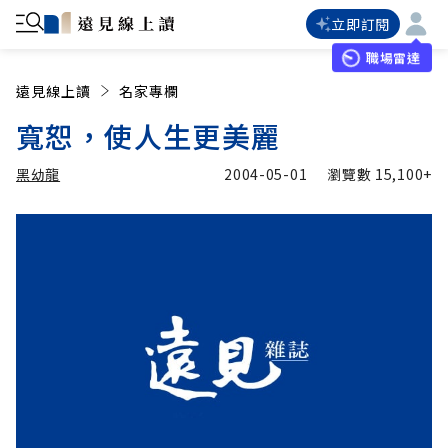
立即訂閱
職場雷達
遠見線上讀
名家專欄
寬恕，使人生更美麗
黑幼龍
2004-05-01
瀏覽數
15,100+
加入追蹤
黑幼龍