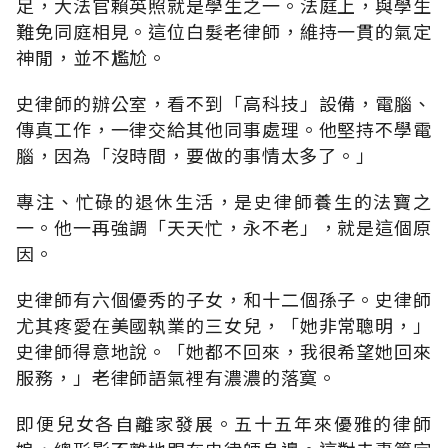
足，大法官賴英照就是學生之一。法庭上，與學生
難免同庭相見。這位白髮老律師，維持一貫的氣定
神閒，並不尷尬。
史律師的辦公室，看不到「高科技」設備，電腦、
傳真工作，一律交給其他同事處理。他堅持不學電
腦，因為「沒時間，要做的事情太多了。」
專注、忙碌的退休生活，是史律師養生的法寶之
一。他一再強調「天天忙，永不老」，就是這個原
因。
史律師有六個優秀的子女，和十二個孫子。史律師
尤其疼愛在美國執業的三女兒，「她非常聰明，」
史律師得意地說。「她都不回來，我很希望她回來
服務，」老律師語氣裡有濃濃的落寞。
即便兒女各自離家發展。五十五年來優雅的律師