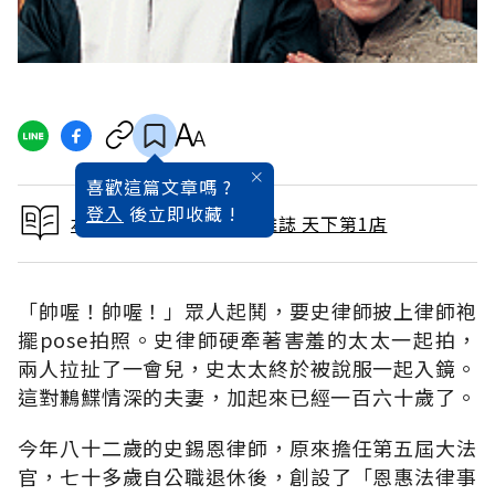
喜歡這篇文章嗎 ?
登入
後立即收藏 !
本文出自 2004 / 4月號雜誌 天下第1店
「帥喔！帥喔！」眾人起鬨，要史律師披上律師袍
擺pose拍照。史律師硬牽著害羞的太太一起拍，
兩人拉扯了一會兒，史太太終於被說服一起入鏡。
這對鶼鰈情深的夫妻，加起來已經一百六十歲了。
今年八十二歲的史錫恩律師，原來擔任第五屆大法
官，七十多歲自公職退休後，創設了「恩惠法律事