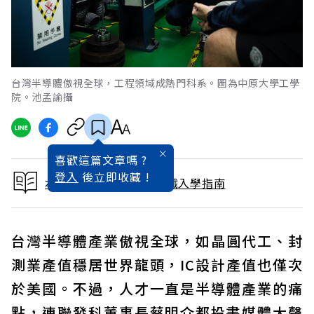
台灣半導體傲視全球，工程領域成熱門科系。圖為中原大學工學
院。池孟諭攝
喜歡這篇文章嗎 ?
登入
後立即收藏 !
本文出自2022大學暨技職入學指南
台灣半導體產業傲視全球，如晶圓代工、封
測業產值穩居世界龍頭，IC設計產值也僅次
於美國。不過，人才一直是半導體產業的痛
點，連聯發科董事長蔡明介都投書媒體大聲