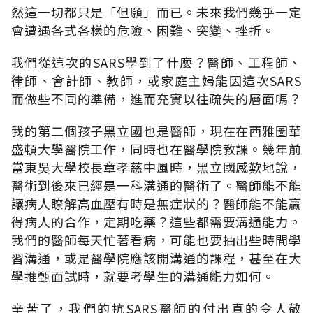
然這一切都只是「但願」而已。未來我們幾乎一定
會遭遇各式各樣的危險、困難、突變、挫折。
我們從這次的SARS學到了什麼？醫師、工程師、
律師、會計師、教師，或家庭主婦能因這次SARS
而做些不同的準備，進而充實以往疏失的層面嗎？
我的第二個孩子黑立國也是醫師，現在在西雅圖華
盛頓大學醫院工作，同時也在醫學院教課。幾年前
當東吳大學校長章孝慈中風時，黑立國感歎地說，
醫術到後來已經是一科溝通的醫術了。醫師能不能
讓病人瞭解高血壓有時是無症狀的？醫師能不能贏
得病人的合作，定期吃藥？這些都需要溝通能力。
我們的醫師每天忙著看病，可能也要抽出些時間學
習溝通，或是醫學院應該開溝通的課程，甚至在大
學推甄面試時，就要考學生的溝通能力如何。
辛苦了，我們的抗SARS醫師的付出真的令人敬