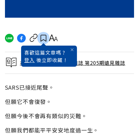
喜歡這篇文章嗎 ?
登入
後立即收藏 !
本文出自 2003 / 7月號雜誌 第205期遠見雜誌
SARS已接近尾聲。
但願它不會復發。
但願今後不會再有類似的災難。
但願我們都能平平安安地度過一生。