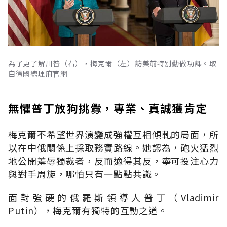
為了更了解川普（右），梅克爾（左）訪美前特別勤做功課。取
自德國總理府官網
無懼普丁放狗挑釁，專業、真誠獲肯定
梅克爾不希望世界演變成強權互相傾軋的局面，所
以在中俄關係上採取務實路線。她認為，砲火猛烈
地公開羞辱獨裁者，反而適得其反，寧可投注心力
與對手周旋，哪怕只有一點點共識。
面對強硬的俄羅斯領導人普丁（Vladimir
Putin），梅克爾有獨特的互動之道。