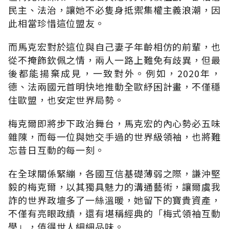
民主、法治，讓她不必隻身抵禦集權主義浪潮，因
此相當珍惜這位盟友。
而馬克宏對於這位與自己妻子年齡相仿的前輩，也
從不掩飾欽佩之情，兩人一路上難免有歧異，但最
後都能揚棄成見，一致對外。例如，2020年，
德、法兩國元首明快地推動全歐紓困計畫，不僅穩
住歐盟，也安定世界局勢。
梅克爾即將步下政治舞台，馬克宏的內心勢必五味
雜陳，而每一位與她交手過的世界級領袖，也將難
忘昔日互動的每一刻。
在全球關係緊繃，各國互信基礎薄弱之際，謙沖堅
毅的梅克爾，以其獨具魅力的溝通藝術，讓爾虞我
詐的世界政壇多了一絲溫暖，她留下的寶貴資產，
不僅有亮眼政績，還有堪稱經典的「梅式領袖互動
學」，值得世人細細品味。