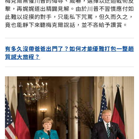
梅克爾無懼川普的侮辱、威嚇，選擇以迂迴戰術反
擊，再娓娓道出精闢見解。由於川普不習慣應付如
此難以捉摸的對手，只能私下咒罵，但久而久之，
竟也能靜下來聽梅克爾說話，並不吝給予讚賞。
有多久沒帶爸爸出門了？如何才能優雅打包一整趟
質感大旅程？