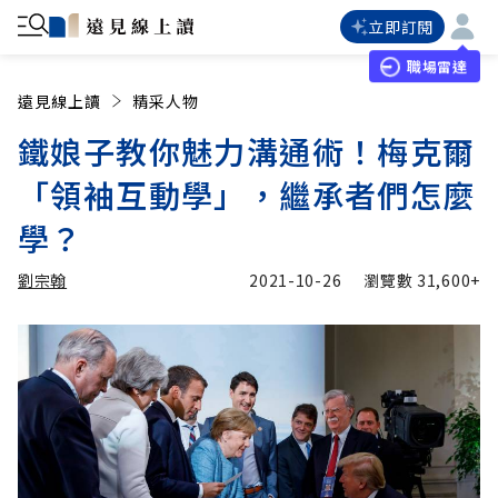
立即訂閱
職場雷達
遠見線上讀
精采人物
鐵娘子教你魅力溝通術！梅克爾
「領袖互動學」，繼承者們怎麼
學？
劉宗翰
2021-10-26
瀏覽數
31,600+
加入追蹤
劉宗翰