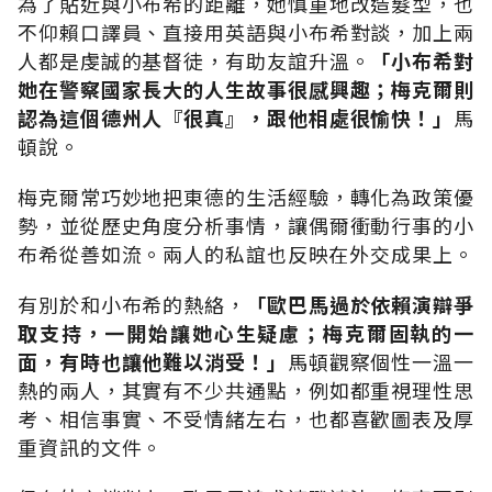
為了貼近與小布希的距離，她慎重地改造髮型，也
不仰賴口譯員、直接用英語與小布希對談，加上兩
人都是虔誠的基督徒，有助友誼升溫。
「小布希對
她在警察國家長大的人生故事很感興趣；梅克爾則
認為這個德州人『很真』，跟他相處很愉快！」
馬
頓說。
梅克爾常巧妙地把東德的生活經驗，轉化為政策優
勢，並從歷史角度分析事情，讓偶爾衝動行事的小
布希從善如流。兩人的私誼也反映在外交成果上。
有別於和小布希的熱絡，
「歐巴馬過於依賴演辯爭
取支持，一開始讓她心生疑慮；梅克爾固執的一
面，有時也讓他難以消受！」
馬頓觀察個性一溫一
熱的兩人，其實有不少共通點，例如都重視理性思
考、相信事實、不受情緒左右，也都喜歡圖表及厚
重資訊的文件。