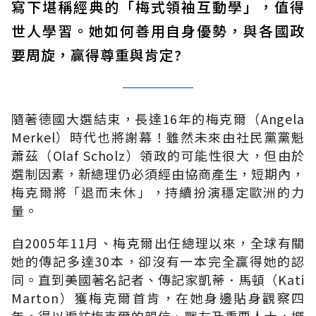
寫下堪稱經典的「梅式領袖互動學」，值得
世人學習。她如何善用自身優勢，與各國政
要周旋，贏得尊重與肯定?
隨著德國大選結束，長達16年的梅克爾（Angela
Merkel）時代也將謝幕！雖然未來由社民黨黨魁
蕭茲（Olaf Scholz）領政的可能性很大，但由於
選制因素，新總理仍必須經由協商產生，短期內，
梅克爾將「退而未休」，持續扮演穩定歐洲的力
量。
自2005年11月、梅克爾出任總理以來，全球有關
她的傳記多達30本，卻沒有一本完全贏得她的認
同。直到美國著名記者、傳記家凱蒂．馬頓（Kati
Marton）獲梅克爾首肯，在她身邊貼身觀察四
年，得以遍訪梅克爾的親信、戰友及重要人士，撰