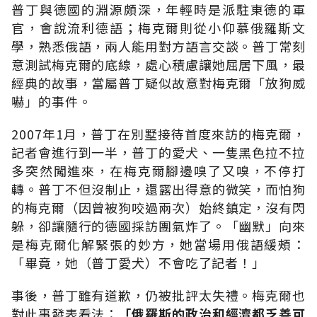
普丁與德國的淵源頗深，年輕時是派駐東德的軍
官，會說流利德語；梅克爾則從小仰慕俄羅斯文
學，熟悉俄語，兩人能用對方語言交談。普丁常刻
意測試梅克爾的底線，處心積慮讓她屈居下風，最
經典的故事，當屬普丁疑似故意對梅克爾「放狗威
嚇」的事件。
2007年1月，普丁在別墅接待首度來訪的梅克爾，
記者會進行到一半，普丁的愛犬、一隻黑色拉不拉
多突然闖進來，在梅克爾腳邊嗅了又嗅，不停打
轉。普丁不但沒制止，還露出得意的微笑，而怕狗
的梅克爾（因曾被狗咬過兩次）始終鎮定，沒有閃
躲，卻讓隨行的德國採訪團氣炸了。「幽默」向來
是梅克爾化解緊張的妙方，她當場用俄語緩頰：
「畢竟，她（普丁愛犬）不會吃了記者！」
事後，普丁雖有道歉，仍被批評太失禮。梅克爾也
對此事發表看法：
「俄羅斯的政治和經濟都乏善可