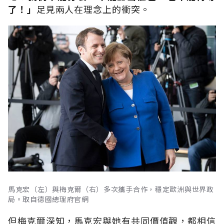
了！」
足見兩人在理念上的衝突。
馬克宏（左）與梅克爾（右）多次攜手合作，穩定歐洲與世界政
局。取自德國總理府官網
但梅克爾深知，馬克宏與她有共同價值觀，都相信