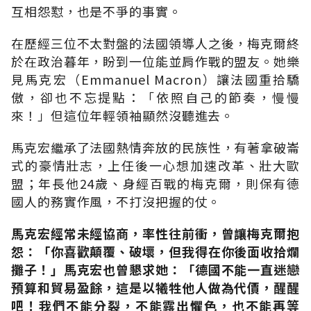
互相怨懟，也是不爭的事實。
在歷經三位不太對盤的法國領導人之後，梅克爾終
於在政治暮年，盼到一位能並肩作戰的盟友。她樂
見馬克宏（Emmanuel Macron）讓法國重拾驕
傲，卻也不忘提點：「依照自己的節奏，慢慢
來！」但這位年輕領袖顯然沒聽進去。
馬克宏繼承了法國熱情奔放的民族性，有著拿破崙
式的豪情壯志，上任後一心想加速改革、壯大歐
盟；年長他24歲、身經百戰的梅克爾，則保有德
國人的務實作風，不打沒把握的仗。
馬克宏經常未經協商，率性往前衝，曾讓梅克爾抱
怨：「你喜歡顛覆、破壞，但我得在你後面收拾爛
攤子！」馬克宏也曾懇求她：「德國不能一直迷戀
預算和貿易盈餘，這是以犧牲他人做為代價，醒醒
吧！我們不能分裂，不能露出懼色，也不能再等