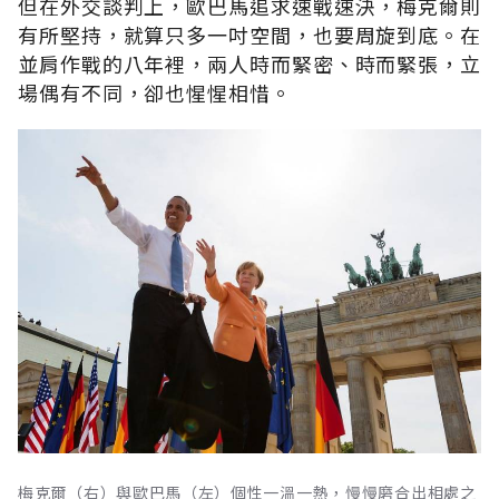
但在外交談判上，歐巴馬追求速戰速決，梅克爾則
有所堅持，就算只多一吋空間，也要周旋到底。在
並肩作戰的八年裡，兩人時而緊密、時而緊張，立
場偶有不同，卻也惺惺相惜。
梅克爾（右）與歐巴馬（左）個性一溫一熱，慢慢磨合出相處之