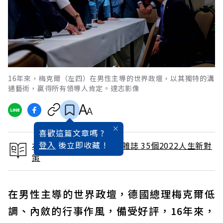
16年來，梅克爾（左四）在男性主導的世界政壇，以其獨特的溝
通藝術，贏得所有領導人肯定。達志影像
喜歡這篇文章嗎 ?
登入
後立即收藏 !
本文出自 2021 / 11月號雜誌 35個2022人生新對
策
在男性主導的世界政壇，德國總理梅克爾低
調、內斂的行事作風，備受好評，16年來，