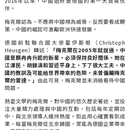
2016年以來，中國始終是德國的第一大貿易伙
伴。
梅克爾認為，不應將中國視為威脅，反而要看成鞭
策，中國的崛起可激勵歐洲快速發展。
德國前駐聯合國大使霍伊斯根（Christoph
Heusgen）轉述：
「梅克爾在2005年就說過，中
國是顆冉冉升起的新星，必須保持良好關係。她在
江澤民、胡錦濤和習近平身上，下了很大工夫。中
國的教訓及可能給世界帶來的危險，未曾偏離梅克
爾的雷達。」
由此可見，梅克爾並未消極看待中國
問題。
熱愛文學的梅克爾，對中國的悠久歷史著迷，並投
注大量精力處理與中國的互動，包括每年定期訪
中、與北京領導人維持熱度。如此用心確實看到成
果，每當梅克爾從北京歸國，常能為德國企業帶來