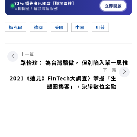
72%
領先者已開啟【職場雷達】
立即開啟
立即開通！解鎖專屬服務
梅克爾
德國
美國
中國
川普
上一篇
路怡珍： 為台灣驕傲， 但別陷入單一思惟
下一篇
2021《遠見》FinTech大調查〉掌握「生
態圈集客」，決勝數位金融