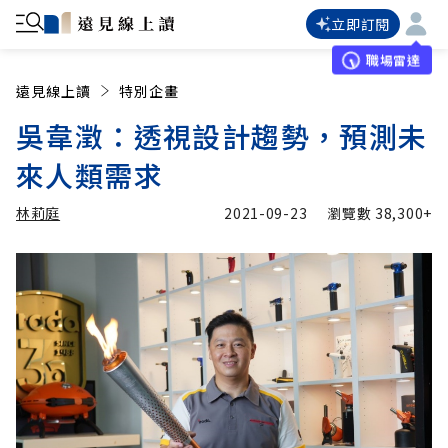
立即訂閱
職場雷達
遠見線上讀
特別企畫
吳韋澂：透視設計趨勢，預測未
來人類需求
林莉庭
2021-09-23
瀏覽數
38,300+
加入追蹤
林莉庭