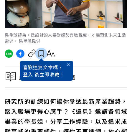
吳韋澂認為，做設計的人要對趨勢有敏銳度，才能預測未來生活
需求。 吳韋澂提供
喜歡這篇文章嗎 ?
登入
後立即收藏 !
本文出自2022研究所指南
研究所的訓練如何讓你參透最新產業趨勢，
踏入職場更得心應手？《遠見》邀請各領域
畢業的學長姐，分享工作經驗，以及追求成
就高峰的重要條件，讓你不再迷網，放心衝