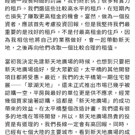
經過一段長時間的討論，我們終於挑了很多有實力
的租戶。我們選這些比較高水平的租戶，在短期內
也損失了賺取更高租金的機會。當然，做為一個投
資者，應該首先考慮投資回報，但是我堅持我們最
重要的是找好的租戶，不是付最高租金的住戶，因
為我相信他將自己的業務做好，會一起帶動新天
地，之後再向他們收取一個比較合理的租值。
當初我決定先建新天地廣場的時候，也想到只要把
新天地廣場造好，受大眾歡迎，太平橋的其他開發
項目都將受惠。最近，我們的太平橋第一期住宅發
展——「翠湖天地」，還未正式推出市埸已幾乎被
認購一空，平房與最好的單位更是供不應求，經常
幾個買家搶著認購，這都是「新天地廣場」的成功
帶來的效益。在太平橋整個改造計畫，我們還有很
多的地塊在等待開發，所以，新天地廣場昂貴的投
資是有道理的，我們長線一定會有高回報。同時，
已經有七個大陸的主要城市，看到新天地廣場的成