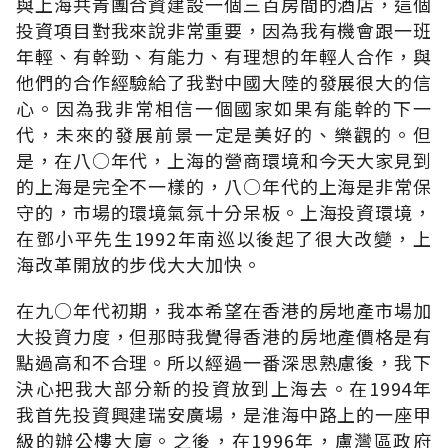
與上海共青團合資建設一個三百房間的酒店，這個
投資項目對我來說非常重要，因為我有機會跟一班
年輕、有幹勁、有能力、有理想的年輕人合作，與
他們的合作經驗給了我對中國大陸的發展很大的信
心。因為我非常相信一個國家如果有能幹的下一
代，未來的發展前景一定是美好的、樂觀的。但
是，在八○年代，上海的營商環境和今天大家見到
的上海是完全不一樣的，八○年代的上海是非常保
守的，市場的環境氣氛十分呆板。上海投資環境，
在鄧小平先生1992年南巡以後起了很大改變，上
海改革開放的步伐大大加快。
在九○年代初期，我本希望在香港的房地產市場加
大投資力度，但那時我覺得香港的房地產價格是有
點過高和不合理。所以經過一番深思熟慮後，我下
決心把我大部分新的投資放到上海去。在1994年
我首先投資興建瑞安廣場，是淮海中路上的一座甲
級的辦公樓大廈。之後，在1996年，盧灣區政府