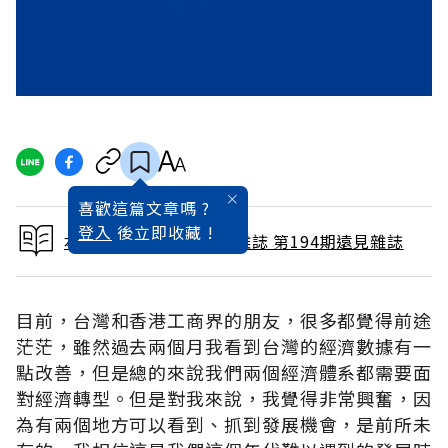
喜歡這篇文章嗎 ?
登入
後立即收藏 !
本文出自 2002 / 8月號雜誌 第194期遠見雜誌
目前，台灣和香港工商界的朋友，很多都覺得前途
茫茫，雖然過去兩個月我看到台灣的經濟數據有一
點改善，但是總的來說我們兩個經濟體系都需要面
對經濟轉型。但是對我來說，我覺得非常興奮，因
為有兩個地方可以看到、抓到發展機會，是前所未