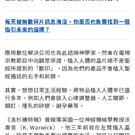
每天被無數碎片訊息淹沒，你是否也急需找到一個
指引未來的座標？
應用數位解決公司也為此諮詢神學家，然後在電視
宗教節目中向觀眾保證，植入人體的晶片絕不是聖
經所提到的「獸印」，因為他們的產品不會植入聖
經描述的右手和前額。
其實，想想日常生活經驗，將物品植入人體早已盛
行多年，例如人們會放入心律調整器、人工關節、
鋼釘、隆乳的矽膠、避孕藥等。
《洛杉磯時報》曾報導英國一位神經機械學教授沃
韋克（K. Warwick），他三年前就在左臂植入晶
片，於是不用動手而以感應的方式，就可以打開研