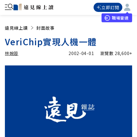
立即訂閱
職場雷達
遠見線上讀
封面故事
VeriChip實現人機一體
林婉蓉
2002-04-01
瀏覽數
28,600+
加入追蹤
林婉蓉