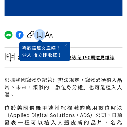
喜歡這篇文章嗎 ?
登入
後立即收藏 !
本文出自 2002 / 4月號雜誌 第190期遠見雜誌
根據我國寵物登記管理辦法規定，寵物必須植入晶
片。未來，類似的「數位身分證」也可能植入人
體。
位於美國佛羅里達州棕櫚灘的應用數位解決
（Applied Digital Solutions，ADS）公司，日前
發表一種可以植入人體皮膚的晶片，名為