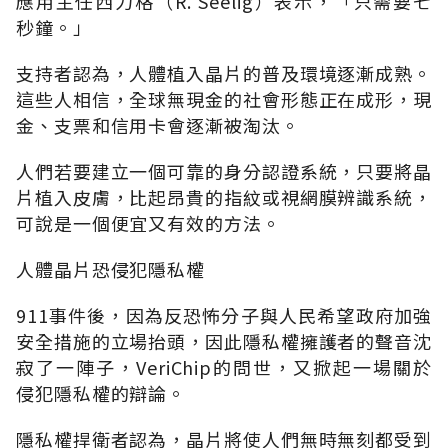
應用主任西力格（R. Seelig）表示，「只需要七
秒鐘。」
支持者認為，人體植入晶片的普及環境逐漸成熟。
這些人相信，全球無現金的社會形態正在成形，現
金、支票和信用卡會逐漸被淘汰。
人們若要建立一個可靠的身分認證系統，只要將晶
片植入皮膚，比起昂貴的指紋或視網膜辨識系統，
可說是一個便宜又有效的方法。
人體晶片恐侵犯隱私權
911事件後，因為反恐怖分子與人民希望政府加強
安全措施的立場抬頭，因此隱私權擁護者的聲音沈
寂了一陣子，VeriChip的問世，又掀起一場關於
侵犯隱私權的辯論。
隱私權捍衛者認為，晶片將使人們無時無刻都受到