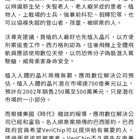
以辨識新生兒、失智老人、老人癡呆症的患者、植
物人、上戰場的士兵、強暴前科犯、假釋犯等，也
可以協尋失蹤的登山者、孩童、被綁票的人。
沃韋克建議，買槍的人最好也先植入晶片，以方便
刑案追查工作。西力格則認為，往後飛機上全體飛
航員應該使用數位天使，以防恐怖分子偽裝潛入駕
駛艙，威脅乘客身命安全。
植入人體的晶片商機無窮。應用數位解決公司預
估，植入人體的晶片潛在市場達700億美元以上，
預計在2002年銷售250萬至500萬美元，只是潛在
市場的一小部分。
而根據美國《時代》雜誌的報導，應用數位解決公
司已經和富翁、名人綁票案頻傳的巴西簽約。巴西
政府官員希望VeriChip可以提供給有需要的人，
透過衛星追蹤被害者。VeriChip不久將先在南美