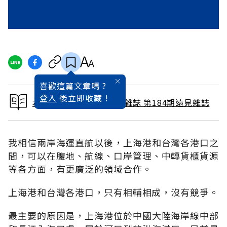
喜歡這篇文章嗎 ?
登入
後立即收藏 !
本文出自 2001 / 10月號雜誌 第184期遠見雜誌
我相信兩岸海運直航以後，上海港和台灣各港口之
間，可以在腹地、航線、口岸管理、中轉貨櫃貨源
等各方面，有更廣泛的領域合作。
上海港和台灣各港口，只有相輔相成，沒有競爭。
最主要的原因是，上海港位於中國大陸海岸線中部