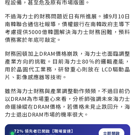
程設備，甚至危及原有市場版圖。
不過海力士的財務問題近日有所進展。據9月10日
南韓聯合通信社報導，債權銀行在南韓政府主導下
考慮提供5000億韓圜解決海力士財務困難，預料
債務案於年底可敲定。
財務困頓加上DRAM價格崩跌，海力士也面臨調整
產業方向的挑戰。目前海力士80％的邏輯產能，
用於晶圓代工業務，研發重心則放在 LCD驅動晶
片、影像感應器等技術。
雖然海力士財務與產業調整動作頻頻，不過目前仍
以DRAM為市場重心來看，分析師強調未來海力士
命運操縱在DRAM價格，若價格未見止跌回升，海
力士退出DRAM市場的機率很大。
72%
領先者已開啟【職場雷達】
立即開啟