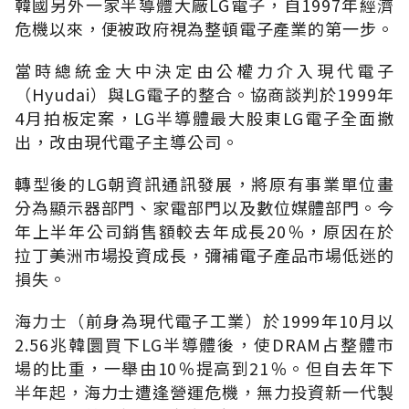
韓國另外一家半導體大廠LG電子，自1997年經濟
危機以來，便被政府視為整頓電子產業的第一步。
當時總統金大中決定由公權力介入現代電子
（Hyudai）與LG電子的整合。協商談判於1999年
4月拍板定案，LG半導體最大股東LG電子全面撤
出，改由現代電子主導公司。
轉型後的LG朝資訊通訊發展，將原有事業單位畫
分為顯示器部門、家電部門以及數位媒體部門。今
年上半年公司銷售額較去年成長20％，原因在於
拉丁美洲市場投資成長，彌補電子產品市場低迷的
損失。
海力士（前身為現代電子工業）於1999年10月以
2.56兆韓圜買下LG半導體後，使DRAM占整體市
場的比重，一舉由10％提高到21％。但自去年下
半年起，海力士遭逢營運危機，無力投資新一代製