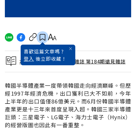
喜歡這篇文章嗎 ?
登入
後立即收藏 !
本文出自 2001 / 10月號雜誌 第184期遠見雜誌
韓國半導體產業一度帶領韓國走向經濟巔峰。但歷
經1997年經濟危機，出口獲利已大不如前，今年
上半年的出口值僅86億美元。而6月份韓國半導體
產業更是十三年來首度呈現入超。韓國三家半導體
巨頭：三星電子、LG電子、海力士電子（Hynix）
的經營版圖也因此有一番重整。