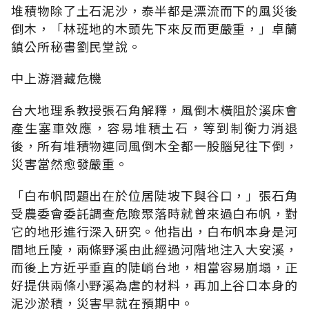
堆積物除了土石泥沙，泰半都是漂流而下的風災後
倒木，「林班地的木頭先下來反而更嚴重，」卓蘭
鎮公所秘書劉民堂說。
中上游潛藏危機
台大地理系教授張石角解釋，風倒木橫阻於溪床會
產生塞車效應，容易堆積土石，等到制衡力消退
後，所有堆積物連同風倒木全都一股腦兒往下倒，
災害當然愈發嚴重。
「白布帆問題出在於位居陡坡下與谷口，」張石角
受農委會委託調查危險聚落時就曾來過白布帆，對
它的地形進行深入研究。他指出，白布帆本身是河
間地丘陵，兩條野溪由此經過河階地注入大安溪，
而後上方近乎垂直的陡峭台地，相當容易崩塌，正
好提供兩條小野溪為虐的材料，再加上谷口本身的
泥沙淤積，災害早就在預期中。