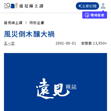
立即訂閱
職場雷達
遠見線上讀
特別企畫
風災倒木釀大禍
王一芝
2001-09-01
瀏覽數
13,950+
加入追蹤
王一芝