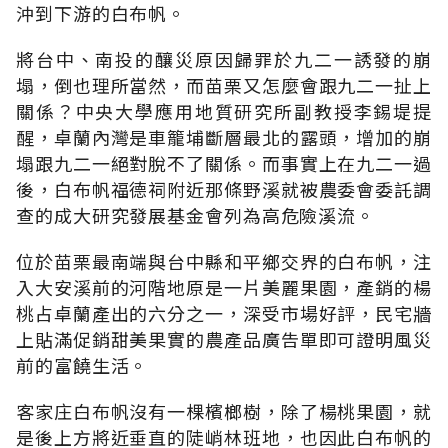
沖到下游的白布帆。
將台中、南投的釀災原因歸罪於九二一誘發的崩
塌，倒也理所當然，而苗栗又怎麼會跟九二一扯上
關係？中央大學應用地質研究所副教授李錫堤提
醒，卓蘭內灣是車籠埔斷層最北的露頭，增加的崩
塌跟九二一絕對脫不了關係。而事實上在九二一過
後，白布帆福德祠附近那條野溪就被農委會委託調
查的成大研究發展基金會列為高危險溪流。
位於苗栗最南端與台中縣和平鄉交界的白布帆，注
入大安溪前的河階地原是一片美麗果園，產銷的楊
桃占卓蘭產出的六分之一，深受市場好評，民宅牆
上貼滿促銷甜美果實的農產品廣告單即可證明風災
前的富饒生活。
客家庄白布帆沒有一棵檳榔樹，除了楊桃果園，就
是後上方將近垂直的陡峭林班地，也因此白布帆的