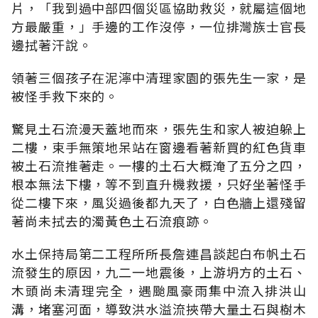
片，「我到過中部四個災區協助救災，就屬這個地
方最嚴重，」手邊的工作沒停，一位排灣族士官長
邊拭著汗說。
領著三個孩子在泥濘中清理家園的張先生一家，是
被怪手救下來的。
驚見土石流漫天蓋地而來，張先生和家人被迫躲上
二樓，束手無策地呆站在窗邊看著新買的紅色貨車
被土石流推著走。一樓的土石大概淹了五分之四，
根本無法下樓，等不到直升機救援，只好坐著怪手
從二樓下來，風災過後都九天了，白色牆上還殘留
著尚未拭去的濁黃色土石流痕跡。
水土保持局第二工程所所長詹連昌談起白布帆土石
流發生的原因，九二一地震後，上游坍方的土石、
木頭尚未清理完全，遇颱風豪雨集中流入排洪山
溝，堵塞河面，導致洪水溢流挾帶大量土石與樹木