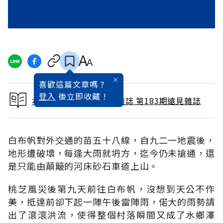
喜歡這篇文章嗎 ?
登入
後立即收藏 !
本文出自 2001 / 9月號雜誌 第183期遠見雜誌
白布帆對外交通的苗五十八線，自九二一地震後，
地形遭破壞，每逢大雨就坍方，迄今仍未搶通，還
是只能由顛簸的河床砂石車道上山。
桃芝風災後第九天前往白布帆，沒想到天公不作
美，抵達前卻下起一陣午後雷陣雨，偌大的雨勢請
出了滾滾洪流，使得整個村落瞬間又成了水鄉澤