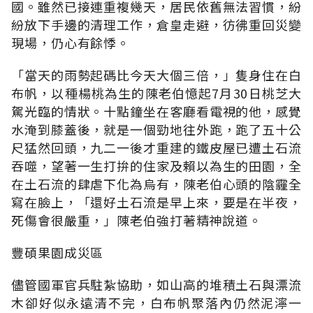
國。雖然已接連重複幾天，居民依舊無法習慣，紛
紛放下手邊的清理工作，倉皇走避，彷彿重回災變
現場，仍心有餘悸。
「當天的雨勢起碼比今天大個三倍，」隻身住在白
布帆，以種楊桃為生的陳老伯憶起7月30日桃芝大
駕光臨的情狀。十點鐘坐在客廳看電視的他，感覺
水淹到膝蓋後，就是一個勁地往外跑，跑了五十公
尺猛然回頭，九二一後才重建的鐵皮屋已遭土石流
吞噬，望著一生打拚的住家及賴以為生的田園，全
在土石流的肆虐下化為烏有，陳老伯心頭的陰霾全
寫在臉上，「還好土石流是早上來，要是在半夜，
死傷會很嚴重，」陳老伯強打著精神說道。
豐碩果園成災區
儘管國軍官兵駐紮協助，如山高的堆積土石與漂流
木卻好似永遠清不完，白布帆聚落內仍然泥濘一