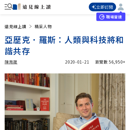
立即訂閱
職場雷達
遠見線上讀
精采人物
亞歷克．羅斯：人類與科技將和
諧共存
陳育晟
2020-01-21
瀏覽數
56,950+
加入追蹤
陳育晟