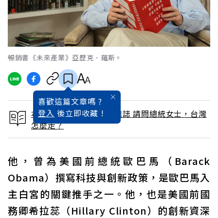
暢銷書《未來產業》亞歷克．羅斯。
喜歡這篇文章嗎 ?
登入
後立即收藏 !
本文出自 2020 / 2月號雜誌 請問總統女士，台灣
怎麼走？
他，曾為美國前總統歐巴馬（Barack
Obama）撰寫科技與創新政策，是歐巴馬入
主白宮的關鍵推手之一。他，也是美國前國
務卿希拉蕊（Hillary Clinton）的創新資深