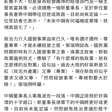
影響不大，但是身為經營團隊的經理部門及一級主
管首當其衝，必須適應一個新董事長，至於新任董
事長會將中鋼帶往坦途或險路，目前尚無定論。一
位受訪者也表示，「未來中鋼有何福報或業障，就
視其造化了。」
政治力介入國營事業由來已久，唯有適才適所，尊
重專業，才是永續經營之道。張瑞明認為，國民黨
時期即時有介入國營事業之事，換黨主政後，新執
政黨循例效尤，應驗了「有什麼樣的執政黨，就有
怎麼樣的反對黨」這句話。過去大陸的好高幹是又
紅（效忠共產黨）又專（專業），現在新政府似乎
要求又綠又專，「然而經營事業，專絕對要大於
綠！」張瑞明呼籲。
中鋼董事長人事風波告一段落，中鋼正徘徊於好與
壞的十字路口，新董事長領導下的中鋼將更好或更
壞，目前尚未能定論。然而避免政治意識形態干