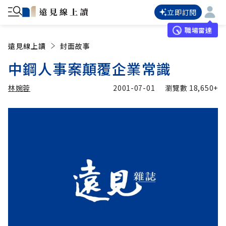
立即訂閱
職場雷達
遠見線上讀
封面故事
中鋼人事案顛覆企業常識
林婉蓉
2001-07-01
瀏覽數
18,650+
加入追蹤
林婉蓉