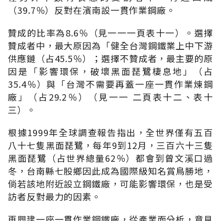
（39.7％）反對在濱南設一貫作業鋼廠。
贊成的比率為8.6％（見一一一頁表十一）。選擇
贊成者中，最大原因為「健全台灣鋼鐵業上中下游
供應鏈（占45.5％）；選擇不贊成者，最主要的原
因是「影響環保，破壞黑面琵鷺棲息地」（占
35.4％）與「台灣不需要再蓋一座一貫作業煉鋼
廠」（占29.2％）（見一一 二頁表十二、表十
三）。
根據1999年全球調查報告指出，全世界僅有五百
八十七隻黑面琵鷺，每年9到12月，三百六十三隻
黑面琵鷺（占世界總量62％）都會到曾文溪口過
冬，台南縣七股鄉因此成為國際級知名賞鳥勝地，
倘若該地附近設立鋼鐵廠，可能影響環保，也是受
訪者反對最力的因素。
再興建一座一貫作業鋼鐵廠，從產業面分析，意見