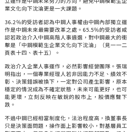
立運作是中鋼未來努力的方向，避免中鋼模範生企
業文化向下沈淪更是一大課題。
36.2％的受訪者認為中鋼人事權由中鋼內部獨立運
作是中鋼未來最需要改革之處。65.5％的受訪者咸
認若政治介入中鋼高階人事遴選，對中鋼最大的衝
擊是「中鋼模範生企業文化向下沈淪」（見一一二
頁表十四、表十五）。
政治介入企業人事運作，必然影響經營團隊。張瑞
明指出，一個專業經理人若非因能力不足、績效不
彰、決策錯誤被換下，一定對公司產生影響，原本
穩定的情況成為不確定狀態，未來可能更好，也可
能更壞，立刻反映在敏銳的股市上，股價應聲下
跌。
不過中鋼已經相當制度化，法治程度高，換董事長
只是決策面問題，操作面上影響較小，對基層員工