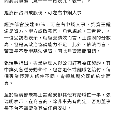
同將其資遣（見一一一頁表九、表十）。
經濟部占四成股份，可左右中鋼人事
經濟部官股達40％，可左右中鋼人事，究竟王鍾
渝是資方、勞方或政務官，角色尷尬，三者皆非。
一位受訪者表示，就經營績效而言，王鍾渝的分數
高，但是其政治協調能力不足。此外，依法而言，
董事長不受勞基法保障，因此無資遣費問題。
張瑞明指出，專業經理人與公司訂有委任契約，其
中詳列各種勞動條件，包含退休或離職之給付，每
個專業經理人條件不同，皆視其與公司的約定而
異。
至於經濟部未為王鍾渝安排其他有給職位一事，張
瑞明表示，在商言商，除非事先有約定，否則董事
長下台不需要為其做任何安排。