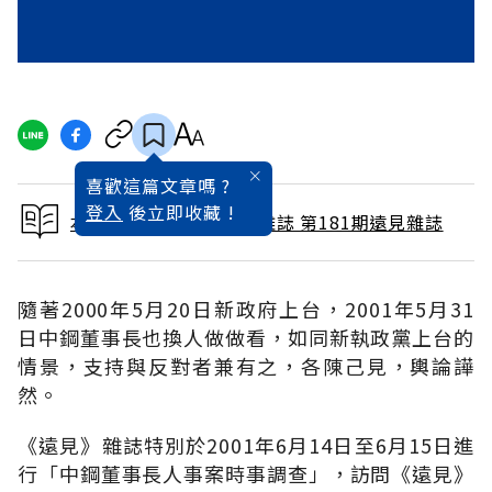
喜歡這篇文章嗎 ?
登入
後立即收藏 !
本文出自 2001 / 7月號雜誌 第181期遠見雜誌
隨著2000年5月20日新政府上台，2001年5月31
日中鋼董事長也換人做做看，如同新執政黨上台的
情景，支持與反對者兼有之，各陳己見，輿論譁
然。
《遠見》雜誌特別於2001年6月14日至6月15日進
行「中鋼董事長人事案時事調查」，訪問《遠見》