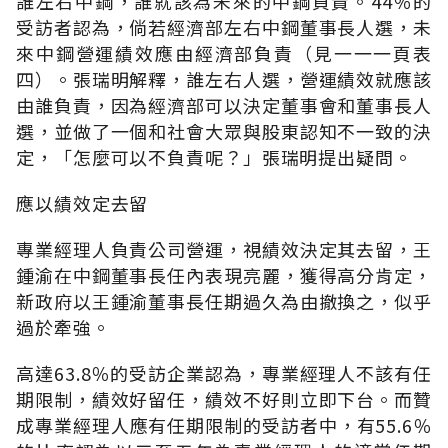
誰左右中鋼，誰就該為未來的中鋼負責。44％的
受訪者認為，倘若經濟部左右中鋼董事長人選，未
來中鋼營運績效應由經濟部負責（見一一一頁表
四）。張瑞明解釋，誰左右人選，營運績效就應該
由誰負責，因為經濟部可以決定董事會和董事長人
選，並做了一個和社會大眾與股東認知不一致的決
定，「怎麼可以不負責呢？」張瑞明提出疑問。
應以績效定去留
專業經理人負責公司營運，視績效決定其去留，王
鍾渝在中鋼董事長任內表現亮麗，獲得高分肯定，
新政府以王鍾渝董事長任期過久為由撤換之，似乎
過於牽強。
高達63.8％的受訪企業認為，專業經理人不該有任
期限制，績效好留任，績效不好則立即下台。而贊
成專業經理人應有任期限制的受訪者中，有55.6％