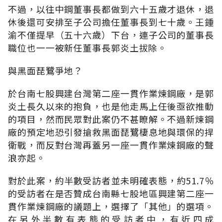
不過，以往中鋼董事長都做到六十五歲才退休，退
休後還可安排至子公司擔任董事長到七十歲。王鍾
渝不僅提早（五十六歲）下台，連子公司的董事長
職位也一一被新任董事長郭炎土拔除。
與黑面琵鷺爭地？
於台南七股興建台灣第二座一貫作業煉鋼廠，是郭
炎土長久以來的抱負，也是他走馬上任後亟欲推動
的項目，然而民眾對此案仍不甚瞭解。不過新煉鋼
廠的預定地恐引發搶救黑面琵鷺棲息地與環保的捍
衛戰，而反對台灣再蓋另一座一貫作業煉鋼廠的聲
浪亦起。
對於此案，約半數受訪者並未明確表態，約51.7％
的受訪者在是否贊成台南縣七股地區興建第二座一
貫作業煉鋼廠的議題上，選擇了「其他」的選項。
在另外半數有表態的受訪者中，有近四成