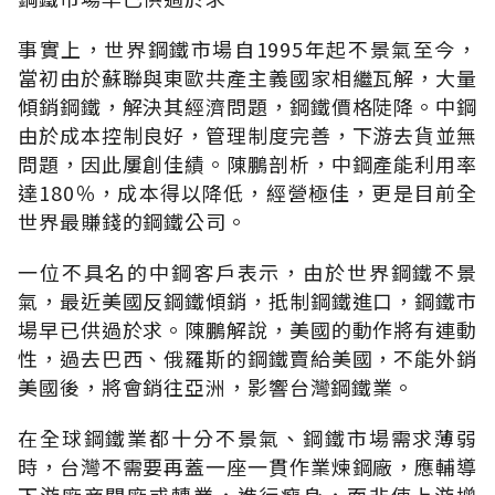
事實上，世界鋼鐵市場自1995年起不景氣至今，
當初由於蘇聯與東歐共產主義國家相繼瓦解，大量
傾銷鋼鐵，解決其經濟問題，鋼鐵價格陡降。中鋼
由於成本控制良好，管理制度完善，下游去貨並無
問題，因此屢創佳績。陳鵬剖析，中鋼產能利用率
達180％，成本得以降低，經營極佳，更是目前全
世界最賺錢的鋼鐵公司。
一位不具名的中鋼客戶表示，由於世界鋼鐵不景
氣，最近美國反鋼鐵傾銷，抵制鋼鐵進口，鋼鐵市
場早已供過於求。陳鵬解說，美國的動作將有連動
性，過去巴西、俄羅斯的鋼鐵賣給美國，不能外銷
美國後，將會銷往亞洲，影響台灣鋼鐵業。
在全球鋼鐵業都十分不景氣、鋼鐵市場需求薄弱
時，台灣不需要再蓋一座一貫作業煉鋼廠，應輔導
下游廠商關廠或轉業，進行瘦身，而非使上游增