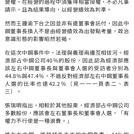
營權，在經營的過程中須獲得相當授權，不必凡事
請示，且為結果導向，以經營績效為判準。
然而王鍾渝下台之因並非有違董事會託付，因此中
鋼董事長換人不是由經營績效為出發點考量，政治
意識形態的影響昭然若揭。
在這次中鋼事件中，法理與義理兩邊互相拔河。經
濟部占中鋼公司40％的股份，因此認為經濟部應
該左右中鋼董事長與董事會人選的受訪者分別為
44.8％與47.4％，不過反對經濟部左右中鋼董事長
人選的比率也達42.2％（見一一一頁表二、表
三）。
張瑞明指出，相較於其他股東，經濟部占中鋼公司
多數股份，應該會左右董事長和董事會人選，「有
權力不行使是一種浪費。」