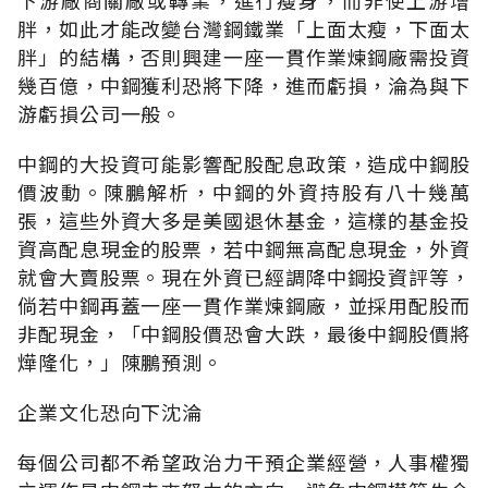
胖，如此才能改變台灣鋼鐵業「上面太瘦，下面太
胖」的結構，否則興建一座一貫作業煉鋼廠需投資
幾百億，中鋼獲利恐將下降，進而虧損，淪為與下
游虧損公司一般。
中鋼的大投資可能影響配股配息政策，造成中鋼股
價波動。陳鵬解析，中鋼的外資持股有八十幾萬
張，這些外資大多是美國退休基金，這樣的基金投
資高配息現金的股票，若中鋼無高配息現金，外資
就會大賣股票。現在外資已經調降中鋼投資評等，
倘若中鋼再蓋一座一貫作業煉鋼廠，並採用配股而
非配現金，「中鋼股價恐會大跌，最後中鋼股價將
燁隆化，」陳鵬預測。
企業文化恐向下沈淪
每個公司都不希望政治力干預企業經營，人事權獨