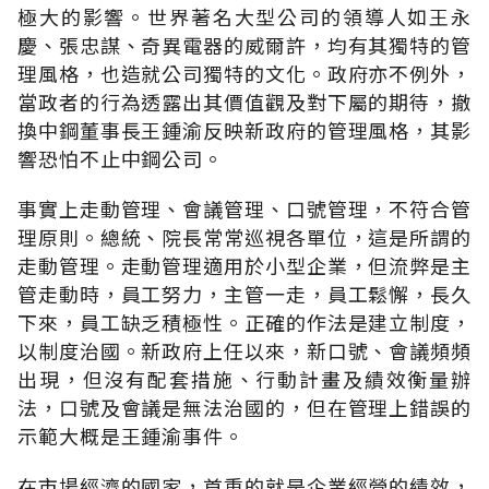
極大的影響。世界著名大型公司的領導人如王永
慶、張忠謀、奇異電器的威爾許，均有其獨特的管
理風格，也造就公司獨特的文化。政府亦不例外，
當政者的行為透露出其價值觀及對下屬的期待，撤
換中鋼董事長王鍾渝反映新政府的管理風格，其影
響恐怕不止中鋼公司。
事實上走動管理、會議管理、口號管理，不符合管
理原則。總統、院長常常巡視各單位，這是所謂的
走動管理。走動管理適用於小型企業，但流弊是主
管走動時，員工努力，主管一走，員工鬆懈，長久
下來，員工缺乏積極性。正確的作法是建立制度，
以制度治國。新政府上任以來，新口號、會議頻頻
出現，但沒有配套措施、行動計畫及績效衡量辦
法，口號及會議是無法治國的，但在管理上錯誤的
示範大概是王鍾渝事件。
在市場經濟的國家，首重的就是企業經營的績效，