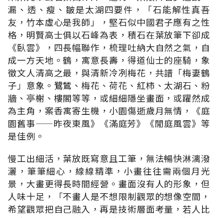
漏、透、瘦、皺是太湖四要件，「石能解性真吾
友，竹本虛心是我師」，堅石似中國君子應有之性
格，明賢高士俱以石峰為表，積石在葉放筆下卻成
《臥雲》，四長幅聯作，梳理吐納大自然之氣，自
成一方天地。鶴，寓意長壽，得道仙士的座騎，象
徵文人清高之最，與清新冷冽梅花，共譜「梅妻鶴
子」意象。鷺鷥、梅花、荷花、紅柿、太湖石、粉
牆、亭榭、樓閣等等，或細細隱坐畫面，或躍然成
為主角，案香寓寄生機，小園傷逝歲月無情，《庭
園舊事——昨夜東風》《滿庭芳》《閒庭風雲》等
是佳例。
慢工出細活，葉放既寫意且工筆，無法暢快淋漓潑
灑，筆筆細心，線線精準，小畫往往需兩個月光
景，大畫更得長時間經營。畫面沒有人的形象，但
人味十足，「不畫人是不想限制觀眾的想像空間，
希望觀眾把自己融入，再是技術層面考量，若人比