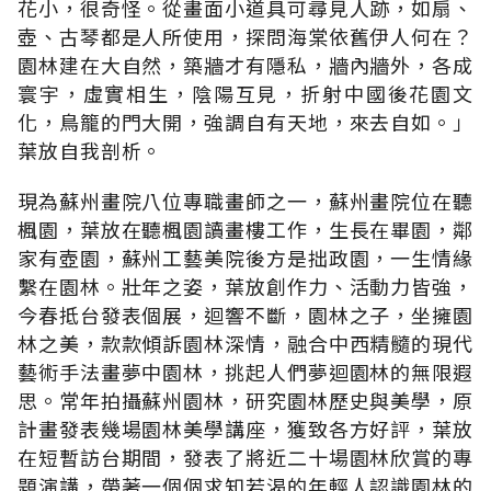
花小，很奇怪。從畫面小道具可尋見人跡，如扇、
壺、古琴都是人所使用，探問海棠依舊伊人何在？
園林建在大自然，築牆才有隱私，牆內牆外，各成
寰宇，虛實相生，陰陽互見，折射中國後花園文
化，鳥籠的門大開，強調自有天地，來去自如。」
葉放自我剖析。
現為蘇州畫院八位專職畫師之一，蘇州畫院位在聽
楓園，葉放在聽楓園讀畫樓工作，生長在畢園，鄰
家有壺園，蘇州工藝美院後方是拙政園，一生情緣
繫在園林。壯年之姿，葉放創作力、活動力皆強，
今春抵台發表個展，迴響不斷，園林之子，坐擁園
林之美，款款傾訴園林深情，融合中西精髓的現代
藝術手法畫夢中園林，挑起人們夢迴園林的無限遐
思。常年拍攝蘇州園林，研究園林歷史與美學，原
計畫發表幾場園林美學講座，獲致各方好評，葉放
在短暫訪台期間，發表了將近二十場園林欣賞的專
題演講，帶著一個個求知若渴的年輕人認識園林的