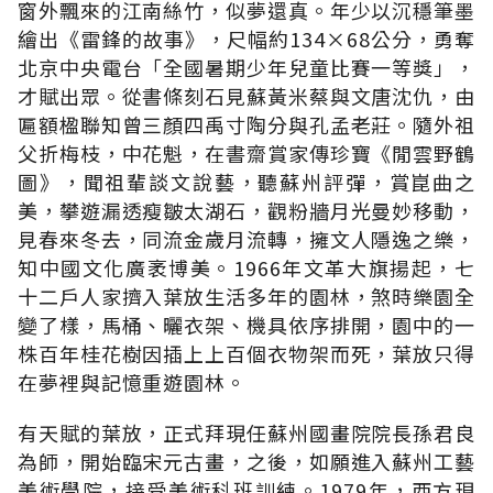
窗外飄來的江南絲竹，似夢還真。年少以沉穩筆墨
繪出《雷鋒的故事》，尺幅約134×68公分，勇奪
北京中央電台「全國暑期少年兒童比賽一等獎」，
才賦出眾。從書條刻石見蘇黃米蔡與文唐沈仇，由
匾額楹聯知曾三顏四禹寸陶分與孔孟老莊。隨外祖
父折梅枝，中花魁，在書齋賞家傳珍寶《閒雲野鶴
圖》，聞祖輩談文說藝，聽蘇州評彈，賞崑曲之
美，攀遊漏透瘦皺太湖石，觀粉牆月光曼妙移動，
見春來冬去，同流金歲月流轉，擁文人隱逸之樂，
知中國文化廣袤博美。1966年文革大旗揚起，七
十二戶人家擠入葉放生活多年的園林，煞時樂園全
變了樣，馬桶、曬衣架、機具依序排開，園中的一
株百年桂花樹因插上上百個衣物架而死，葉放只得
在夢裡與記憶重遊園林。
有天賦的葉放，正式拜現任蘇州國畫院院長孫君良
為師，開始臨宋元古畫，之後，如願進入蘇州工藝
美術學院，接受美術科班訓練。1979年，西方現