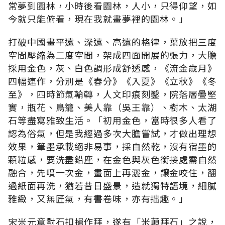
常夢到園林，小時後看園林，人小，只得仰望，如
今就只能俯看，現在我就畫夢裡的園林。」
打破中國畫平遠、深遠、高遠的格律，葉放把三度
空間壓縮為二度空間，架成四面開展的張力，大膽
採用金色，灰、白色調形成舒透感，《流金歲月》
四幅連作，分別是《春分》《入夏》《立秋》《冬
至》，四時節氣輪轉，人文印痕刻鑿，院落層疊堅
實，瓶花、鳥籠、美人靠（吳王靠）、樹木、太湖
石等盡寫雅致生活。「初用金色，當時很多人看了
認為俗氣，但是我經過多次大膽嘗試，才做出理想
效果，筆墨承載絕非易事，採自然乾，沒有宿墨的
顆粒感，要洗盡鉛塵，在金色與灰色銜接處需自然
融合，先噴一次金，畫面上再灑金，讓金咬住，翻
過紙面再洗，猶若昔日盛景，造就獨特語境，細膩
雅緻，又無匠氣，有書卷味，亦有拙趣。」
宋米元章對石扣揖作拜，遂有「米顛拜石」之說，