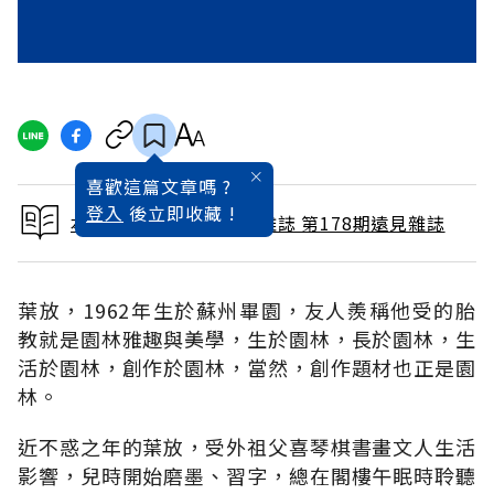
喜歡這篇文章嗎 ?
登入
後立即收藏 !
本文出自 2001 / 4月號雜誌 第178期遠見雜誌
葉放，1962年生於蘇州畢園，友人羨稱他受的胎
教就是園林雅趣與美學，生於園林，長於園林，生
活於園林，創作於園林，當然，創作題材也正是園
林。
近不惑之年的葉放，受外祖父喜琴棋書畫文人生活
影響，兒時開始磨墨、習字，總在閣樓午眠時聆聽