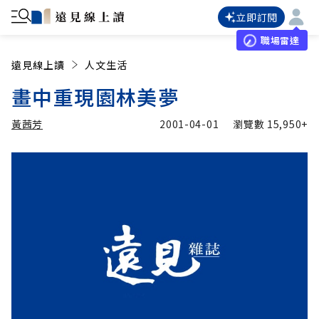
立即訂閱
職場雷達
遠見線上讀
人文生活
畫中重現園林美夢
黃茜芳
2001-04-01
瀏覽數
15,950+
加入追蹤
黃茜芳