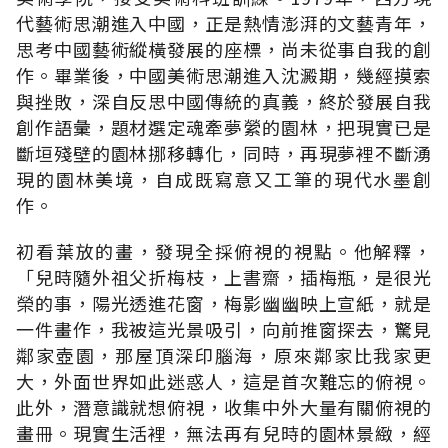
代藝術思潮進入中國，正是熱情澎湃的文藝青年，
思考中國藝術縱橫發展的座標，尚未從事自我的創
作。畢業後，中國美術思潮進入沈澱期，幾經摸索
與挫敗，深自反思中國傳統的真義，終於發展自我
創作語彙，題材選定魂牽夢縈的園林，把現實已是
斷垣殘壁的園林挪移轉化，同時，再現夢裡不斷湧
現的園林美境，自成既寫意又工筆的現代水墨創
作。
初看葉放的畫，發現全採俯視的視點。他解釋，
「兒時隨外祖父折梅枝，上書齋，插梅瓶，是很光
榮的事，陽光透進花窗，梅影幽幽映上宣紙，就是
一件畫作，我被這光景吸引，向前推窗探去，驚見
鄰家壺園，那屋頂深印腦海，原來鄰家比我家更
大，外面世界如此迷惑人，這是首次難忘的俯視。
此外，潛意識就想俯視，收集中外大量有關俯視的
畫冊。現實生活裡，無法再有兒時的園林景緻，經