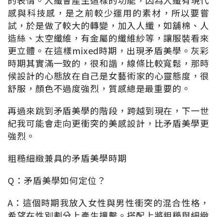
感與科技感，是之前較少運用的素材，所以要嘗
試，於是做了較大的轉變，加入人纖，如舖棉、人
造絲、太空纖維，有金屬的纖維紗等，讓服裝看來
更立體。在這樣mixed時期，出現矛盾美學。灰彩
時期其實滿一致的，很和諧，線條比較寬鬆，那時
候設計的心態放在自己是女藝術家的心靈態度，很
舒服，顏色不過度強烈，質感總是最重要的。
再過來跳到矛盾美學的階段，跨越到現在，下一世
紀我可能會走向更衝突的美感設計，比矛盾美學更
強烈。
粗糙細緻兼具的矛盾美學時期
Q：矛盾美學如何定位？
A：這個時期我放入女性與男性衝突的混合性格，
希望在性別劃分上產生撞擊。搭配上將粗糙與細緻