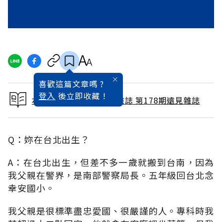
喜歡這篇文章嗎 ?
登入
後立即收藏 !
本文出自 2001 / 4月號雜誌 第178期遠見雜誌
Q：妳在台北出生？
A：在台北出生，但差不多一歲就搬到台南，因為
我父親在警界，是南部警察局長。五年級回台北念
幸安國小。
我父親是很標準盡忠愛國、很嚴謹的人。專科時我