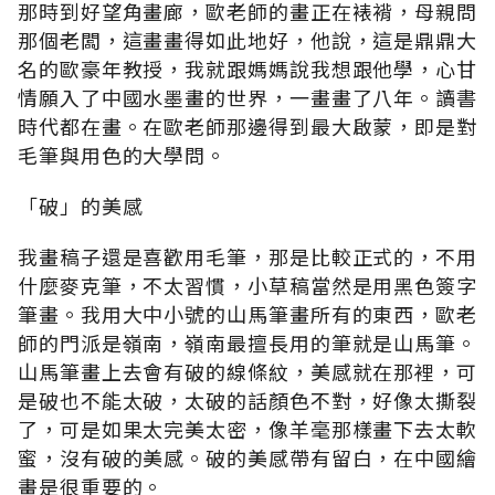
那時到好望角畫廊，歐老師的畫正在裱褙，母親問
那個老闆，這畫畫得如此地好，他說，這是鼎鼎大
名的歐豪年教授，我就跟媽媽說我想跟他學，心甘
情願入了中國水墨畫的世界，一畫畫了八年。讀書
時代都在畫。在歐老師那邊得到最大啟蒙，即是對
毛筆與用色的大學問。
「破」的美感
我畫稿子還是喜歡用毛筆，那是比較正式的，不用
什麼麥克筆，不太習慣，小草稿當然是用黑色簽字
筆畫。我用大中小號的山馬筆畫所有的東西，歐老
師的門派是嶺南，嶺南最擅長用的筆就是山馬筆。
山馬筆畫上去會有破的線條紋，美感就在那裡，可
是破也不能太破，太破的話顏色不對，好像太撕裂
了，可是如果太完美太密，像羊毫那樣畫下去太軟
蜜，沒有破的美感。破的美感帶有留白，在中國繪
畫是很重要的。