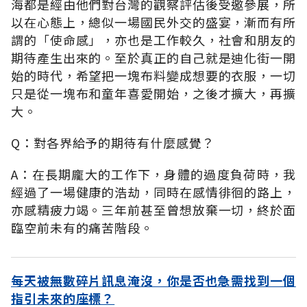
海都是經由他們對台灣的觀察評估後受邀參展，所
以在心態上，總似一場國民外交的盛宴，漸而有所
謂的「使命感」，亦也是工作較久，社會和朋友的
期待產生出來的。至於真正的自己就是迪化街一開
始的時代，希望把一塊布料變成想要的衣服，一切
只是從一塊布和童年喜愛開始，之後才擴大，再擴
大。
Q：對各界給予的期待有什麼感覺？
A：在長期龐大的工作下，身體的過度負荷時，我
經過了一場健康的浩劫，同時在感情徘徊的路上，
亦感精疲力竭。三年前甚至曾想放棄一切，終於面
臨空前未有的痛苦階段。
每天被無數碎片訊息淹沒，你是否也急需找到一個
指引未來的座標？