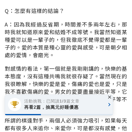
Q：怎麼有這樣的結論？
A：因為我經過反省期，時間差不多兩年左右，那
時我就知道原來愛和結婚不成等號。我當然知道某
種愛可以是一輩子的，但我徹底不覺得愛都是一輩
子的。愛的本質是種心靈的愛與感受，可是朝夕相
處的愛情，會磨光。
對感情的看法，第一個就是我剛剛講的，快樂的基
本態度，沒有這種共鳴我就很存疑了。當然現在的
我很瞭解，快樂的愛是愛，傷痛的愛也是愛，只是
我不喜歡傷痛的愛。男女的愛要盡量接近平等，它
×
永遠不平等，可是要盡量接近。一旦過度不平等不
活動挑戰：已閱讀1/3篇文章
可能會有很好的愛情。
再看2篇，抽萬元好睡優惠
所謂的棋逢對手，兩個人必須強力吸引，如果每天
都有很多人來追你、來愛你，可是都沒有感覺，他