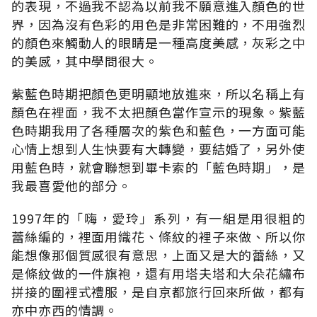
的表現，不過我不認為以前我不願意進入顏色的世
界，因為沒有色彩的用色是非常困難的，不用強烈
的顏色來觸動人的眼睛是一種高度美感，灰彩之中
的美感，其中學問很大。
紫藍色時期把顏色更明顯地放進來，所以名稱上有
顏色在裡面，我不太把顏色當作宣示的現象。紫藍
色時期我用了各種層次的紫色和藍色，一方面可能
心情上想到人生快要有大轉變，要結婚了，另外使
用藍色時，就會聯想到畢卡索的「藍色時期」，是
我最喜愛他的部分。
1997年的「嗨，愛玲」系列，有一組是用很粗的
蕾絲編的，裡面用織花、條紋的裡子來做、所以你
能想像那個質感很有意思，上面又是大的蕾絲，又
是條紋做的一件旗袍，還有用塔夫塔和大朵花繡布
拼接的圍裡式禮服，是自京都旅行回來所做，都有
亦中亦西的情調。