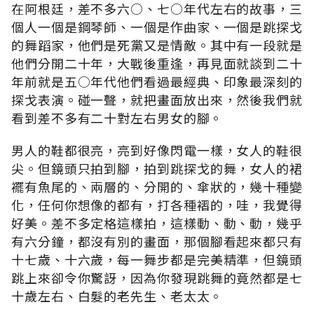
在阿根廷，差不多六○、七○年代左右的故事，三
個人一個是鋼琴師、一個是作曲家、一個是跳探戈
的舞蹈家，他們是死黨又是情敵。其中有一段就是
他們分開二十年，大戰後重逢，再見面就談到二十
年前就是五○年代他們看過最經典、印象最深刻的
探戈表演。碰一聲，就把畫面放出來，然後我們就
看到差不多有二十對左右男女的腳。
男人的鞋都很亮，亮到好像閃電一樣，女人的鞋很
尖。但鏡頭只拍到腳，拍到跳探戈的舞，女人的裙
襬有魚尾的、兩層的、分開的、傘狀的，幾十種變
化，任何你想像的都有，打各種褶的，哇，我覺得
好美。差不多定格這樣拍，這樣動、動、動，幾乎
有六分鐘，都沒有別的畫面，那個腳看起來都只有
十七歲、十六歲，每一舞步都是完美精準，但鏡頭
跳上來卻令你驚訝，因為你發現跳舞的竟然都是七
十歲左右、白髮的老先生、老太太。