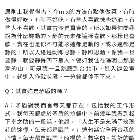
原則上我覺得古、今mix的方法有點像做菜，有時
做得好吃，有時不好吃，有些人喜歡抹些奶油，有
些人不喜歡，其實古今是貫穿的。所以如果你問我
說為什麼妳動的、靜的元素都這樣喜歡、那樣也喜
歡，實在也是你不可能永遠都是動的，或永遠都是
靜的，所以人總是動即思靜、靜即思動，像我一旦
要靜，就要靜得四下無人。譬如我住在陽明山那麼
高的山，可是我一旦跳躍到台北市，進入辦公室
中，就進入作戰狀態，一分鐘都停不下來。
Q：其實妳是矛盾的嗎？
A：矛盾對我而言每天都存在，包括我的工作形
式，我每天都處於矛盾的拉鋸中。前幾年我看到松
下幸之助的一段話，他說，「人生不是充滿了玫瑰
花的途徑，每天都是戰鬥。」這句話完全符合我的
心情。每天都是戰鬥，時機的、數字的、設計的戰