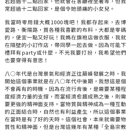
若超過十二點回家，他就會在客廳裡坐著等，但我
常超過十二點回家，是個令她頭痛的小女兒。
我當時零用錢大概1000塊吧！我都存起來，去博
愛路、衡陽路，買各種我喜歡的布料，大都是零碼
的，便宜一點又好玩！我媽在旗袍店做衣服，我就
在隔壁的小訂作店，帶同學一起去做。因為可能下
禮拜有party或什麼，不光我要打扮，我希望他們
也要穿得有意思！
八○年代是台灣景氣和經濟正往顛峰發展之時，我
開始這個事業就是在八○年代中後期，我想這是個
不會再有的時機，因為在流行背後，是需要某種程
度經濟力量的支撐，而當經濟愈趨成熟之後，則需
要更強的精神面支持。當物質與精神成為一種互動
的正面結合時，自然也有利益產生，所以這個事業
在當時是有了好的天時。這個社會，本來就需要物
質性和精神面，但是台灣這幾年有某種「全島宗教