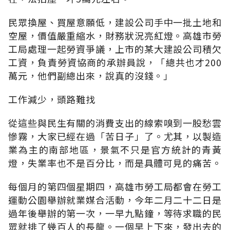
民眾換屋、買屋意願低，建設公司手中一批土地和
空屋，價值嚴重縮水，財務狀況亮紅燈。高雄市勞
工局處理一起勞資爭議，上市的某大建設公司積欠
工資，負責勞資協商的承辦員說，「總共也才200
萬元，他們副總出來，說真的沒錢。」
工作減少，頭路難找
從這些與民生有關的消費支出的線索嗅到一股愁雲
慘霧，大家已經在過「苦日子」了。尤其，以製造
業為主的南部地區，景氣不只是官方統計的青黃
燈，失業率也不是百分比，而是具體可見的痛苦。
每個月的第四個星期四，高雄市勞工局都會在勞工
運動公園舉辦就業媒合活動，今年二月二十二日是
過年後舉辦的第一次，一早九點鐘，等待求職的民
眾就排了幾百人的長龍。一個早上下來，發出去的