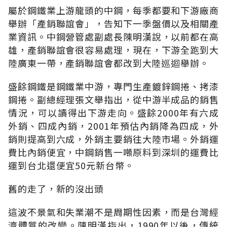
屬於鋼鐵業上游龍頭的中鋼，每季都要和下游廠商
舉辦「產銷聯誼會」，告知下一季盤價以及相關產
業資訊。中鋼營管處副處長陳明漢說，以前都在高
雄，產銷聯誼會很容易處理，現在，下游全跑到大
陸廣東一帶，產銷聯誼會都改到大陸巡迴舉辦。
盛餘鋼鐵是鋼鐵業中游，專門生產鍍鋅鋼捲、拷漆
鋼捲。副總經理張文舉指出，從中游半成品的銷售
情況，可以讀得出下游走向。盛餘2000年有六成
外銷、四成內銷，2001年預估內銷降為四成，外
銷則提高到六成，外銷主要銷往大陸市場。外銷運
費比內銷便宜，中鋼銷售一噸原料到深圳的運費比
運到台北還便宜50元新台幣。
舊的走了，新的沒出頭
這波不景氣和失業潮不是周期性因素，而是台灣經
濟體質的改變。陳明漢指出，1990年以後，傳統