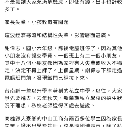
不景氣讓大家充滿危機感，即使有錢，出手也計較
多了。
家長失業，小孩教育有問題
這波經濟寒流和結構性失業，影響層面甚廣。
謝偉志，國小六年級，課後電腦班停了，因為其他
小朋友沒有錢交學費。一個班上有二十個小朋友，
其中十八個小朋友都因為家裡有人失業或收入不穩
定，決定不再上課了。上個星期，謝偉志下課走過
電腦班門前，發現鐵門已經拉下來。
台南縣一些以升學率著稱的私立中學，以往，大家
爭先要進去，去年秋天，新學期私立學校的招生狀
況不理想，私校老師還得四處去遊說。
高雄縣大寮鄉的中山工商有兩百多位學生因為家長
失業，繳不出學費註冊，校長陳國清表示，除了私