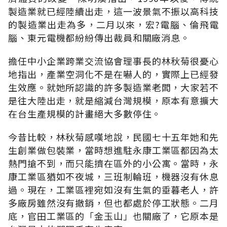
製造業就已經陸續出走，這一波景氣不振以高科技
的製造業出走為多，二月以來，宏?電腦、倫飛電
腦、東元電機都紛紛傳出裁員和關廠消息。
擔任中小企業跨業交流協會理事長的林秋菊很憂心
地指出，產業空洞化不是在嚇人的，實際上已經發
生效應。就她所認識的許多製造業老闆，大家若不
是往大陸出走，就是縮減台灣規模，原本有意擴大
在台生產規模的計畫絕大多數停住。
今昔比較，林秋菊感嘆地說，民國七十五年她和先
生創業做包裝業，當時想進駐永康工業區都因為太
熱門搶不到，而只能擠在區外的小公寓。當時，永
康工業區猶如不夜城，三班制輪班，機器沒有休息
過。現在，工業區裡宛如沒有生氣的垂暮老人，許
多廠房雖然沒有撤銷，但也都處於停工狀態。二月
底，官田工業區的「金玉山」也關廠了，它原本是