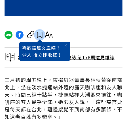
喜歡這篇文章嗎 ?
登入
後立即收藏 !
本文出自 2001 / 4月號雜誌 第178期遠見雜誌
三月初的周五晚上，東揚紙器董事長林秋菊從南部
北上，坐在淡水捷運站外邊的露天咖啡座和友人聊
天。時間已經十點半，捷運站裡人潮熙來攘往，咖
啡座的客人幾乎全滿，她跟友人說，「這些高官要
是每天都在台北，難怪感覺不到南部有多蕭條，不
知道老百姓有多鬱卒。」