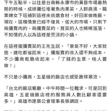
下午五點半，以往是台南縣永康市的黃昏市場最熱
鬧的時候，成排攤位堆著魚肉果菜，人群鼎沸，職
業婦女下班繞到這裡來挑選食材，好回家做晚飯。
現在，這種情景已經不復見，偌大的市場，只剩下
兩攤賣肉的、兩攤賣菜的，買菜的人也稀稀落落，
不知情的人以為這裡是荒涼的小鎮。
在這裡擺攤賣菜的王先生說，「景氣不好，大家就
儉，連吃都省起來，」攤販賣的收入還不夠成本，
不少攤商乾脆收起來，「了錢的生意，啥人要
做！」
不只是小攤商，五星級的飯店也感受蕭條寒流。
「台北的飯店餐廳，中午時間一位難求，可是回到
高雄，五星級飯店裡的服務員人數比顧客還要
多，」高雄市建築公會理事長張調說。