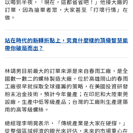
以喝到半夜，「現在，這都省省吧！」他接大廠的
訂單，因為搶單者眾，大家甚至「打壞行情」在
做。
站在時代的新轉折點上，究竟什麼樣的頂級智慧能
帶你破局而出？
林靖男目前最大的訂單來源是來自春雨工廠，是全
國數一數二的螺絲製造大廠。位於高雄岡山的春雨
工廠很早就採取全球運籌的策略，在美國投資研發
粉末冶金技術，預計今年量產；在印尼和大陸東莞
設廠，生產中低等級產品；台灣的工廠則生產建築
用的高等級螺絲。
總經理李明晃表示，「傳統產業是大家在硬撐，」
從整個區域經濟的眼光來評估，未來的市場重心在