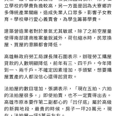
立學校的學費負擔較高，另一方面是因為大寮鄉許
多傳統產業關廠，造成失業人口眾多，影響子女教
育。學校舉行愛心義賣會，為學生籌募學費。
建築營造業者對於景氣尤其敏感，除了之前空屋量
使得南部建商推案量銳減外，荷包縮水時，民眾換
屋、買屋的意願都會降低。
高雄縣政府勞工局課長陳石圍表示，辦理勞工購屋
貸款的人數明顯降低，前年有三、四千戶，今年降
到一、兩千戶。不確定因素增加，手頭緊，想要購
屋置產的人都沒信心還得起貸款。
法拍屋的數目增加，張調表示，「現在五拍、六拍
的法拍屋很多，」即使拍賣，也不一定賣得出去。
高雄市原本要作第二副都心的「凹仔底」屬於高級
的新興地段，最貴的時候，房子一坪20萬元，現
在，法拍屋一坪5萬元左右。