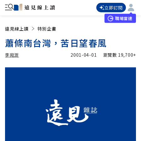
立即訂閱
職場雷達
遠見線上讀
特別企畫
蕭條南台灣，苦日望春風
李宛澍
2001-04-01
瀏覽數
19,700+
加入追蹤
李宛澍