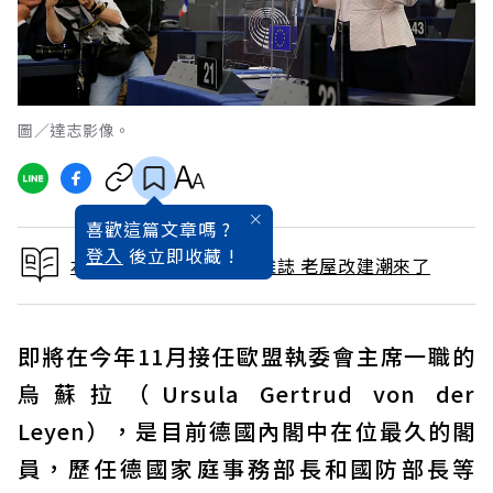
圖／達志影像。
喜歡這篇文章嗎 ?
登入
後立即收藏 !
本文出自 2019 / 8月號雜誌 老屋改建潮來了
即將在今年11月接任歐盟執委會主席一職的
烏蘇拉（Ursula Gertrud von der
Leyen），是目前德國內閣中在位最久的閣
員，歷任德國家庭事務部長和國防部長等