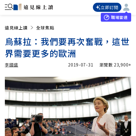
立即訂閱
職場雷達
遠見線上讀
全球焦點
烏蘇拉：我們要再次奮戰，這世
界需要更多的歐洲
李國盛
2019-07-31
瀏覽數
23,900+
加入追蹤
李國盛