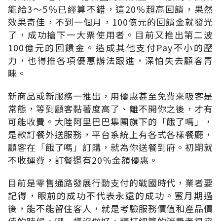
能給3～5％已經算不錯，這20％超高回饋，果然
效果奇佳，不到一個月，100億元的回饋金就發光
了，成功搶下一大票使用者。目前又推出第二波
100億元的回饋金。造成其他支付Pay不小的壓
力，也得推各項優惠辦法跟進，深怕失去顧客青
睞。
新商品或新服務一推出，用優惠甚至免費來吸客是
常態，等到顧客黏著度高了、離不開你之後，才有
可能收費。大陸阿里巴巴集團旗下的「餓了嗎」，
是款訂餐外送服務，平台系統上有各式各樣餐廳，
顧客在「餓了嗎」訂購，就為你送餐到府。初期就
不收運費，訂餐還有20％金額優惠。
目前是零售通路發展行動支付的戰國時代，業者要
記得，眼前的成功不代表永遠的成功。蜜月期過
後，能不能留住客人，就是考驗服務價值和產品價
值的時候，哪一樣沒做好，精打細算的消費者很容