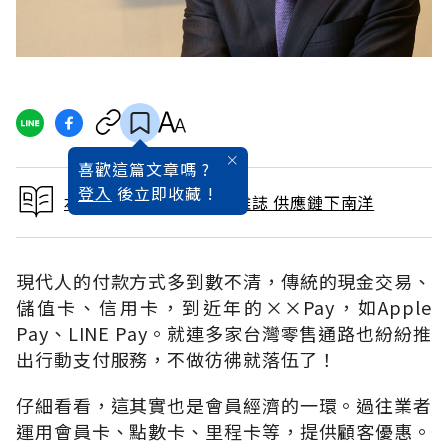
喜歡這篇文章嗎 ?
登入
後立即收藏 !
本文出自 2019 / 7月號雜誌 供應鏈下南洋
現代人的付款方式多到數不清，傳統的現金交易、
儲值卡、信用卡，到近年的××Pay，如Apple
Pay、LINE Pay。就連多家台灣零售通路也紛紛推
出行動支付服務，不做彷彿就落伍了！
仔細看看，這其實也是會員經濟的一環。過往業者
運用會員卡、點數卡、里程卡等，提供顧客優惠。