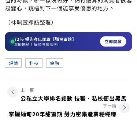
易變心，跳槽到下一個能享受優惠的地方。
（林珮萱採訪整理）
72%
領先者已開啟【職場雷達】
立即開啟
立即開通！解鎖專屬服務
評論
科技
金融
上一篇
公私立大學排名鬆動 技職、私校衝出黑馬
下一篇
掌握緬甸20年甜蜜期 勞力密集產業穩穩賺