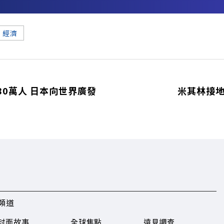
務
經濟
80萬人 日本向世界廣發
米其林接地
頻道
封面故事
全球焦點
遠見調查