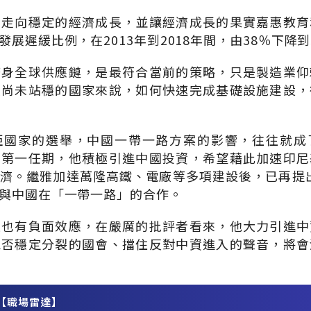
尼走向穩定的經濟成長，並讓經濟成長的果實嘉惠教育
展遲緩比例，在2013年到2018年間，由38％下降到3
躋身全球供應鏈，是最符合當前的策略，只是製造業仰
政尚未站穩的國家來說，如何快速完成基礎設施建設，
亞國家的選舉，中國一帶一路方案的影響，往往就成
在第一任期，他積極引進中國投資，希望藉此加速印尼
濟。繼雅加達萬隆高鐵、電廠等多項建設後，已再提出2
與中國在「一帶一路」的合作。
往也有負面效應，在嚴厲的批評者看來，他大力引進中
能否穩定分裂的國會、擋住反對中資進入的聲音，將會
【職場雷達】