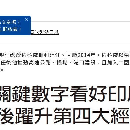
文章嗎 ?
立即收藏 !
 / 5月號雜誌 台青吹起漂日風
，現任總統佐科威順利連任。回顧2014年，佐科威以
上任後他推動高速公路、機場、港口建設，且加入中國
。