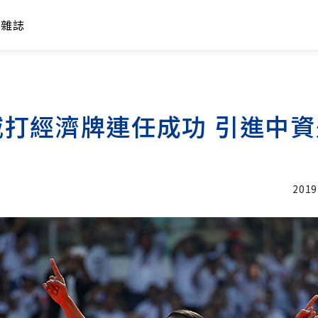
年雜誌
威打經濟牌連任成功 引進中
2019
加入追蹤