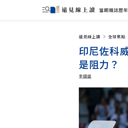
當期雜誌
歷
遠見線上讀
全球焦點
印尼佐科
是阻力？
李國盛
李國盛