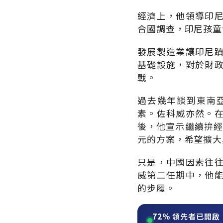
經濟上，他領導印
合國調查，印尼孩童發
發展製造業讓印尼
基礎設施，對於財
戰。
過去幾年談到東南
素。佐科威亦然。
後，他宣示繼續拚經
元的方案，希望擴大
只是，中國因素往
威第二任期中，他
的步履。
72%
領先者已開啟