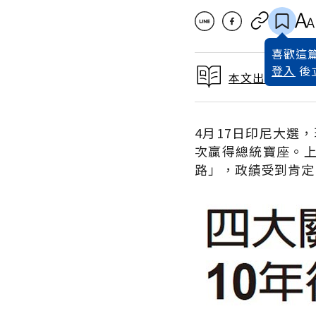
喜歡這篇
登入
後
本文出自 2019
4月17日印尼大選
次贏得總統寶座。
路」，政績受到肯定