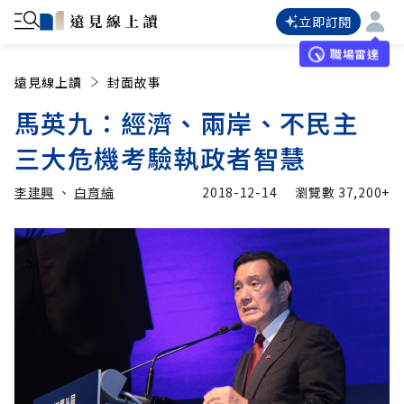
立即訂閱
職場雷達
遠見線上讀
封面故事
馬英九：經濟、兩岸、不民主
三大危機考驗執政者智慧
李建興
、
白育綸
2018-12-14
瀏覽數
37,200+
加入追蹤
加入追蹤
李建興
白育綸