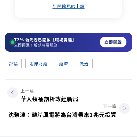
訂閱遠見線上讀
72%
領先者已開啟【職場雷達】
立即開啟
立即開通！解鎖專屬服務
評論
兩岸財經
經濟
政治
上一篇
華人領袖剖析政經新局
下一篇
沈榮津：離岸風電將為台灣帶來1兆元投資