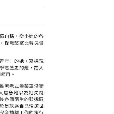
憶自稱，從小她的各
，探險慾望比韓良億
青年」的她，寫過現
學念歷史的她，踏入
聞節目。
推著老式醬菜車沿街
人焦急地以為她失蹤
後各個陌生的郵遞區
於是放逐自己環遊世
完全抽離工作的旅行