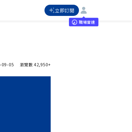
立即訂閱
職場雷達
-09-05
瀏覽數
42,950+