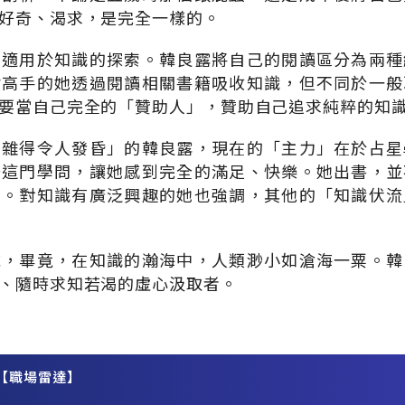
好奇、渴求，是完全一樣的。
也適用於知識的探索。韓良露將自己的閱讀區分為兩種
財高手的她透過閱讀相關書籍吸收知識，但不同於一般
要當自己完全的「贊助人」，贊助自己追求純粹的知
博雜得令人發昏」的韓良露，現在的「主力」在於占星
研這門學問，讓她感到完全的滿足、快樂。她出書，並
想。對知識有廣泛興趣的她也強調，其他的「知識伏流
域，畢竟，在知識的瀚海中，人類渺小如滄海一粟。韓
、隨時求知若渴的虛心汲取者。
【職場雷達】
務