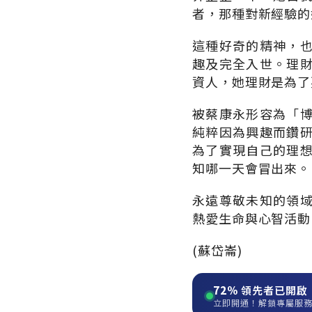
者，那種對新經驗的
這種好奇的精神，
趣及完全入世。理
資人，她理財是為了
被蔡康永形容為「
純粹因為興趣而鑽
為了實現自己的理
知哪一天會冒出來。
永遠尊敬未知的領
熱愛生命與心智活動
(蘇岱崙)
72%
領先者已開啟
立即開通！解鎖專屬服