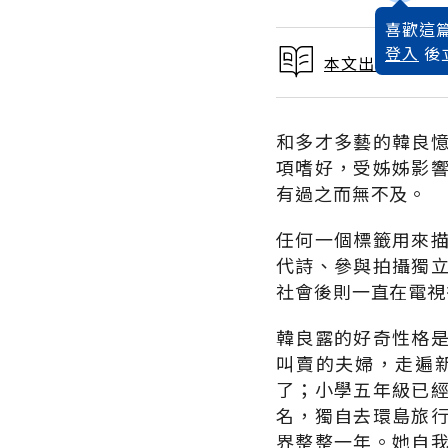
喜歡這篇
登入
後
本文出自 1998
和多才多藝的韓良
項嗜好，受姊姊影
有過之而無不及。
任何一個標籤用來
代詩、參與拍攝獨
社會後則一直在電視
韓良露的好奇性格
叫賣的夫婦，走遍
了；小學五年級已
名，獨自去環島旅
界整整一年。她自