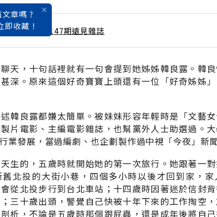
文章嗎 ?
立即收藏 !
 / 9月號雜誌 第147期遠見雜誌
憶聊天，十句話裡就有一句會提到她姊姊韓良露。韓良
響甚深。原來這個好奇寶寶上頭還有一位「好奇姊姊」
描述韓良露都嫌太簡單。被妹妹形容年輕時是「文藝女
立製片電影、主編電影雜誌，也幫黨外人士助選過。大
行業發展，當過編劇、也企劃製作過中視「今夜」新
是天生的，五歲時就開始她的第一次旅行。她跟著一對
新舊北投的大街小巷，四個多小時以後才回到家，家
經會從北投步行到台北車站；十四歲時因著迷於信封背
行；三十歲出頭，警覺自己快被十年下來的工作掏空，
我剖析，不論是五歲時那個跟屁蟲，還是成年後將自己