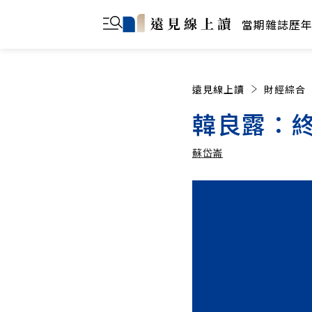
當期雜誌
歷
遠見線上讀
財經綜合
韓良露：
蘇岱崙
蘇岱崙