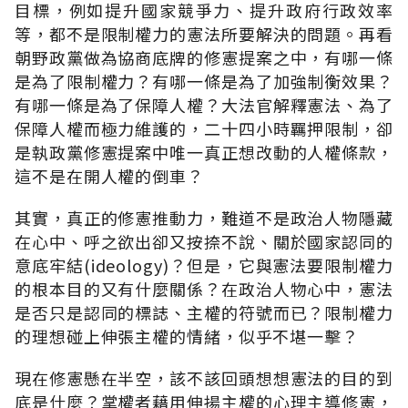
目標，例如提升國家競爭力、提升政府行政效率
等，都不是限制權力的憲法所要解決的問題。再看
朝野政黨做為協商底牌的修憲提案之中，有哪一條
是為了限制權力？有哪一條是為了加強制衡效果？
有哪一條是為了保障人權？大法官解釋憲法、為了
保障人權而極力維護的，二十四小時羈押限制，卻
是執政黨修憲提案中唯一真正想改動的人權條款，
這不是在開人權的倒車？
其實，真正的修憲推動力，難道不是政治人物隱藏
在心中、呼之欲出卻又按捺不說、關於國家認同的
意底牢結(ideology)？但是，它與憲法要限制權力
的根本目的又有什麼關係？在政治人物心中，憲法
是否只是認同的標誌、主權的符號而已？限制權力
的理想碰上伸張主權的情緒，似乎不堪一擊？
現在修憲懸在半空，該不該回頭想想憲法的目的到
底是什麼？掌權者藉用伸揚主權的心理主導修憲，