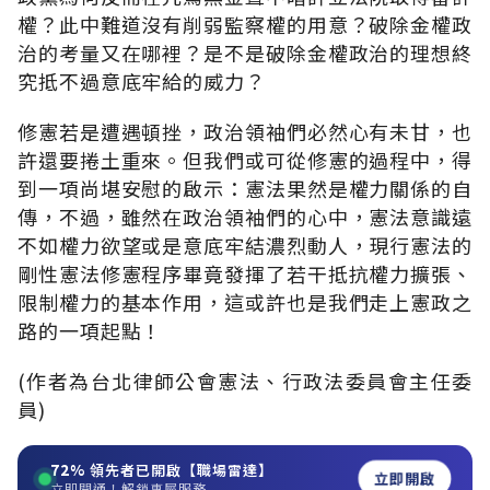
權？此中難道沒有削弱監察權的用意？破除金權政
治的考量又在哪裡？是不是破除金權政治的理想終
究抵不過意底牢給的威力？
修憲若是遭遇頓挫，政治領袖們必然心有未甘，也
許還要捲土重來。但我們或可從修憲的過程中，得
到一項尚堪安慰的啟示：憲法果然是權力關係的自
傳，不過，雖然在政治領袖們的心中，憲法意識遠
不如權力欲望或是意底牢結濃烈動人，現行憲法的
剛性憲法修憲程序畢竟發揮了若干抵抗權力擴張、
限制權力的基本作用，這或許也是我們走上憲政之
路的一項起點！
(作者為台北律師公會憲法、行政法委員會主任委
員)
72%
領先者已開啟【職場雷達】
立即開啟
立即開通！解鎖專屬服務