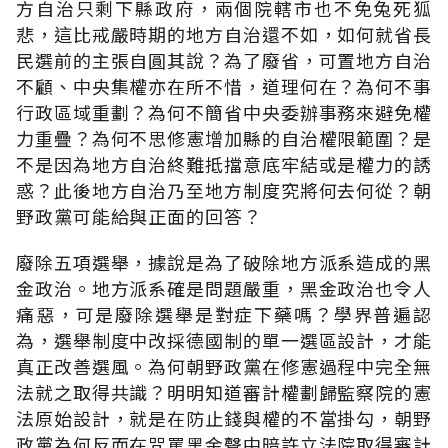
方自治只剩下縣政府，兩個院轄市也不免兔死狐
悲，這比戒嚴時期的地方自治還不如，如何就省長
民選前的主張自圓其說？為了廢省，可置地方自治
不顧、中央集權亦在所不惜，道理何在？為何不事
行政區域重劃？為何不簡省中央委辦事務來避免權
力重疊？為何不思修憲增加縣的自治權限範圍？是
不是因為地方自治終難抵擋意底牢結或是權力的誘
惑？此後地方自治乃至地方制度究將何去何從？朝
野政黨可能給與正面的回答？
廢除五項選舉，據說是為了破除地方派系造成的黑
金政治。地方派系確是問題嚴重，黑金政治也令人
痛惡，可是廢除選舉是對症下藥嗎？學界普遍認
為，選舉制度中改採德國制的單一選區設計，才能
真正改善選風。為何朝野政黨在修憲過程中完全無
法就之取得共識？明明知道審計權劃歸監察院的憲
法原始設計，就是在防止錢與權的不當掛勾，朝野
政黨為何反而在咒罵黑金聲中暗許立法院取得審計