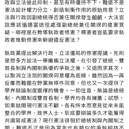
政與立法彼此抑制、甚至有時僵持不下，難道不是
憲法設計權力分立、創造制衡作用的原始用意？立
法與行政因副總統得否兼任閣揆發生齟齬，大法官
說應該循適當途徑處理副總統兼任閣揆的違憲質
疑，哪裡是在教導執政者修憲？釋憲者豈能要求執
政者推動修憲來躲避違反憲法？
執政黨提出解決行政、立法僵局的修憲提議，先則
是想多方設法一舉癱瘓立法權，在引發了總統、雙
首長制與內閣制孰優的爭執之後，又退而求其次，
以取消立法院的閣揆同意權為底線，雖然因為一再
反覆而難邀在野黨無條件同意，但也又一次提供了
學界辯論制度選擇的機會。一如往昔，無論是總統
制、內閣制或雙首長制，學界均各有擁躉；試想，
如果拋開現行憲法不顧，各有所本而意見從來未能
整合的學界、政界人士，到底要辯論多久才能獲得
共識寫成憲法？現行憲法徘徊於總統制與內閣制之
間，難道不正是因為當年也有類似的爭執相持不