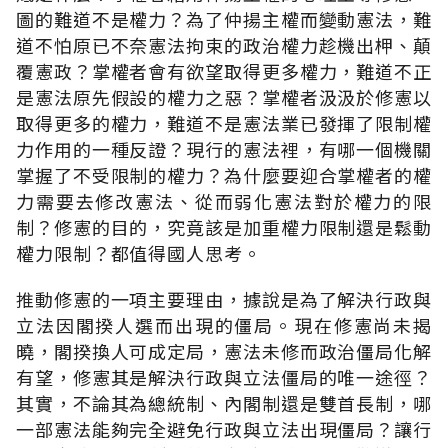
圖的難道不是權力？為了仲揚主權而變動憲法，難
道不怕原已不奈憲法拘束的政治權力趁機出柙、顛
覆憲政？掌權者會有欲望取得更多權力，難道不正
是憲法原先假設的權力之惡？掌權者汲汲於修憲以
取得更多的權力，難道不是憲法業已發揮了限制權
力作用的一種反證？現行的憲法裡，有哪一個機關
掌握了不受限制的權力？為什麼要迎合掌權者的權
力需要去修改憲法、從而弱化憲法對於權力的限
制？修憲的目的，究竟該是加重權力限制還是鬆動
權力限制？都值得國人思考。
推動修憲的一項主要理由，據說是為了解決行政與
立法因閣揆人選而出現的僵局。現在修憲尚未揭
曉，閣揆換人可成定局，憲法未修而政治僵局化解
有望，修憲其是解決行政與立法僵局的唯一途徑？
其實，不論其為總統制、內閣制還是雙首長制，哪
一部憲法能夠完全避免行政與立法出現僵局？讓行