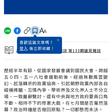
喜歡這篇文章嗎 ?
登入
後立即收藏 !
本文出自 1997 / 7月號雜誌 第133期遠見雜誌
歷經半年有餘，從國家發展會議到國民大會，跨越
五０四、五一八社會運動前後，經過無數風雲變
幻、起落轉折的政黨協商、引起朝野政黨內部各自
縱橫捭闔、忘情內爭、學術界及文化界人士不分立
場、一致嚴辭聲討、還有中央與地方政府要員口角
不斷、相持不下的修憲大戲，在七月間是否戛然落
幕？政治時鐘是否撥回原點？一切都懸而未決。