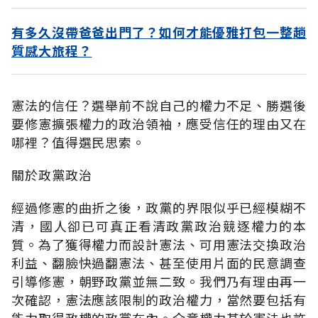
有多久沒帶爸爸出門了？如何才能優雅打包一整趟
質感大旅程？
憲法的信任？選舉前不說自己的權力不足、勝選後
要修憲擴張權力的政治領袖，應受信任的理由又在
哪裡？值得選民思索。
關於政黨政治
經過修憲的曲折之後，政黨的界限似乎已經模糊不
清，國人卻已可真正看清政黨政治競逐權力的本
質。為了獲得權力而設計憲法、可用憲法交換政治
利益、翻臉快過翻憲法、甚至使用片面的民意調查
引導修憲，朝野政黨並無二致。我們乃有理由再一
次確認，憲法應該限制的政治權力，當然要包括有
能力取得政權的政黨在內。介意權力甚於憲法也許