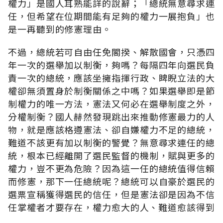
權力」是國人耳熟能詳的說辭；「總統無意尋求連
任，但希望在位期間能有足夠的權力一展抱負」也
是一再聽到的修憲理由。
不過，總統若可自由任免閣揆、解散國會，只憑四
年一次的選舉加以制衡，夠嗎？每隔四年向選民負
責一次的總統，應該坐擁指揮行政、睥睨立法的大
權卻無須置身於制衡關係之中嗎？如果選舉即是節
制權力的唯一方法，憲法又何必在選舉制度之外，
分權制衡？國人赫然發現跳出來推動修憲最力的人
物，就是應該格遵憲法、卻自嫌權力不足的總統，
難道不該更有加以制衡的警覺？無意尋求連任的總
統，根本已經離開了選民監督的機制，賦與更多的
權力，豈不更為危險？因為這一任的總統值得信賴
而修憲，那下一任總統呢？總統可以自豪於選民的
選票宣稱獲得選民的信任，但是憲法卻是因為不信
任掌權者才要存在，權力愈大的人、難道愈該得到