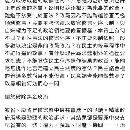
正是政黨的本質，然則以競逐權力為能事的政黨，
難道不該受制於憲法？政黨因為不能跨越修憲門檻
順利修憲，竟要主張修憲以放寬修憲程序限制，與
自嫌權力不足的政治領袖要修憲擴權，本質上有何
不同？剛性憲法的修憲程序，不正要限制依照一般
多數以決定是非的政黨政治？在民主的修憲程序中
不能得逞的政黨，有什麼理由尋求體制外的途徑要
求制憲？不能服從民主程序運作結果的政黨，能夠
毫無愧怍地否定確立民主制度的憲法？民主議會裡
的普通多數尚且不能修憲，民意調查能夠做數嗎？
政黨領袖何妨捫心一問！
關於破除黑金玫治
凍省、廢省是修憲聲中最甚囂塵上的爭議。精節政
府層級是動聽的政治訴求，其結果卻是要讓中央支
配省有的一切：權力、預算、財產、機關……，地