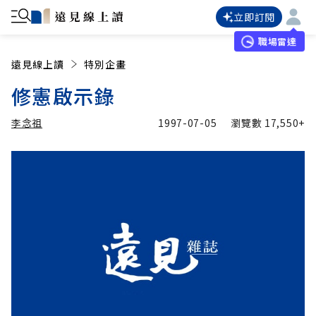
立即訂閱
職場雷達
遠見線上讀
特別企畫
修憲啟示錄
李念祖
1997-07-05
瀏覽數
17,550+
加入追蹤
李念祖