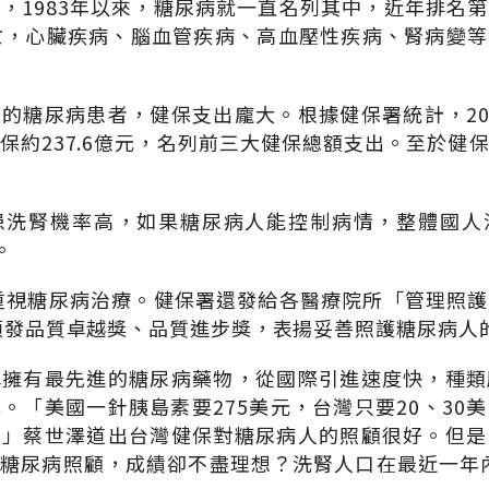
，1983年以來，糖尿病就一直名列其中，近年排名
亡，心臟疾病、腦血管疾病、高血壓性疾病、腎病變
的糖尿病患者，健保支出龐大。根據健保署統計，201
保約237.6億元，名列前三大健保總額支出。至於健
患洗腎機率高，如果糖尿病人能控制病情，整體國人
。
就重視糖尿病治療。健保署還發給各醫療院所「管理照
，頒發品質卓越獎、品質進步獎，表揚妥善照護糖尿病人
稱擁有最先進的糖尿病藥物，從國際引進速度快，種類
。「美國一針胰島素要275美元，台灣只要20、30
！」蔡世澤道出台灣健保對糖尿病人的照顧很好。但是
糖尿病照顧，成績卻不盡理想？洗腎人口在最近一年內