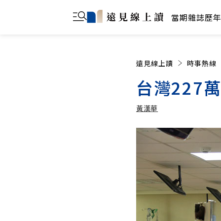
當期雜誌
歷
遠見線上讀
時事熱線
台灣227
黃漢華
黃漢華