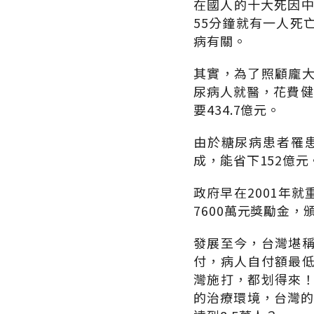
在國人的十大死因中
55分鐘就有一人死
病有關。
其實，為了照顧龐大
尿病人就醫，花費健
要434.7億元。
由於糖尿病患者罹
成，能省下152億元
政府早在2001年
7600萬元獎勵金
發展至今，台灣堪
付，病人自付額最低
灣施打，都划得來
的治療環境，台灣的