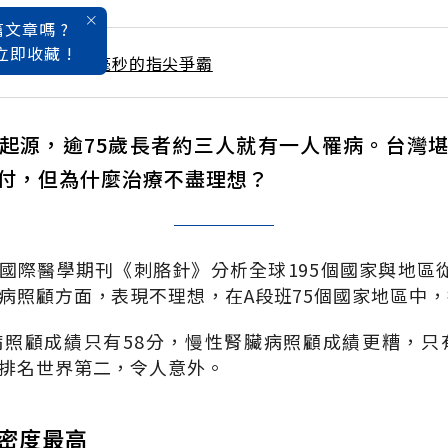
文章嗎 ?
立即收藏 !
 / 1月號雜誌 1毫秒的指尖爭霸
起源，逾75歲長者約三人就有一人罹病。台灣
付，但為什麼治療不盡理想？
的國際醫學期刊《刺胳針》分析全球195個國家與地區從1
病照顧方面，表現不理想，在A段班75個國家地區中，
照顧成績只有58分，慢性腎臟病照顧成績更糟，只
排名世界第二，令人意外。
球密度最高