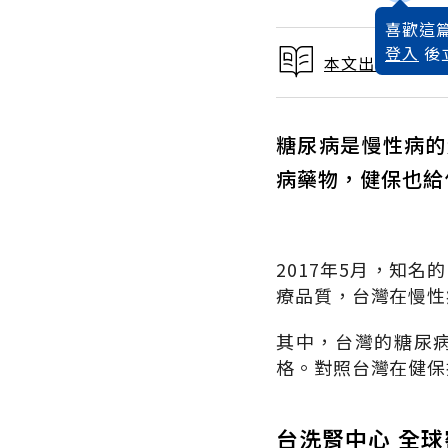
喜歡這篇
登入
後
本文出自 2018
糖尿病是慢性病的
病藥物，健保也給
2017年5月，知名
療品質，台灣在慢性
其中，台灣的糖尿病
格。對照台灣在健保
台洗腎中心 全