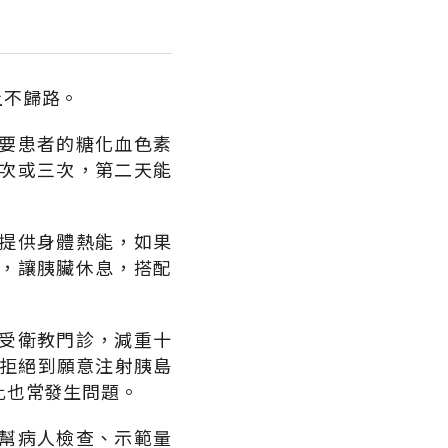
上不歸路。
要患者的糖化血色素
一次或三次，第二天能
提供身體熱能，如果
，讓胰臟休息，搭配
受衛教門診，減重十
從拒絕到願意注射胰島
此也常發生問題。
幫病人檢查、示範量