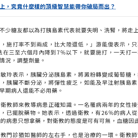
上，究竟什麼樣的頂級智慧能帶你破局而出？
不少糖友都以為打胰島素代表就要失明、洗腎，將走
素，施打率不到兩成，比大陸還低，」游能俊表示，只
無法在三至六個月內降到7％以下，就要施打，一天打
情況，調整劑量。
陳敏玲表示，胰臟分泌胰島素，將澱粉轉變成葡萄糖，
物，胰臟不斷分泌，將彈性疲乏，如能及早注射胰島素
早期病人還能不必用藥。
名衛教師來教導病患正確知識。一名罹病兩年的女性接
，已擺脫藥物。她表示，透過衛教，有26％的病人
3的病患只想拿藥，對衛教的態度是可有可無，血糖因
衛教門診猶如醫師的左右手，也是治療的一環。衛教師