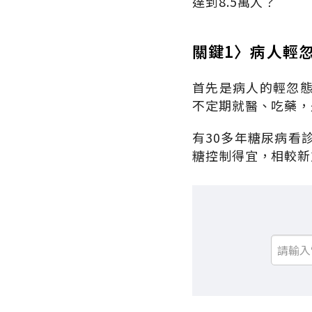
達到8.5萬人？
關鍵1〉病人輕
首先是病人的輕忽
不定期就醫、吃藥，
有30多年糖尿病看
糖控制得宜，相較新