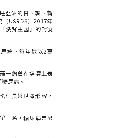
是亞洲的日、韓、新
SRDS）2017年
，「洗腎王國」的封號
糖尿病，每年還以2萬
長羅一鈞曾在媒體上表
了糖尿病。
執行長蔡世澤形容，
的第一名，糖尿病是男