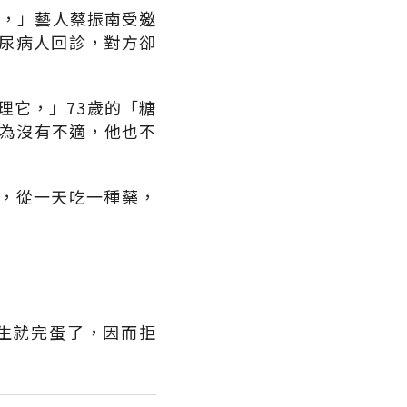
子，」藝人蔡振南受邀
尿病人回診，對方卻
理它，」73歲的「糖
因為沒有不適，他也不
，從一天吃一種藥，
生就完蛋了，因而拒