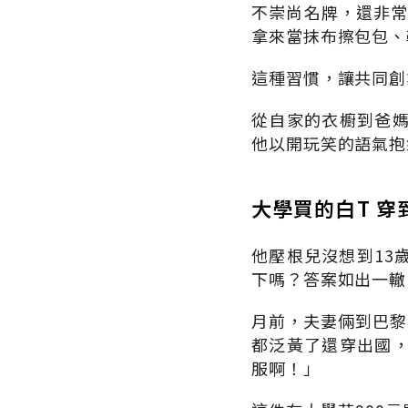
不崇尚名牌，還非常
拿來當抹布擦包包、
這種習慣，讓共同創
從自家的衣櫥到爸
他以開玩笑的語氣抱
大學買的白T 
他壓根兒沒想到13
下嗎？答案如出一轍
月前，夫妻倆到巴黎
都泛黃了還穿出國
服啊！」