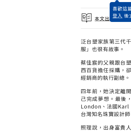
喜歡這篇
登入
後
本文出自 2018
泛台塑家族第三代
服」也很有故事。
蔡佳宸的父親跟台
西百貨擔任採購，
經銷商的執行副總。
四年前，她決定離
己完成夢想。最後，她自
London、法國Kar
台灣知名珠寶設計師
照理說，出身富貴