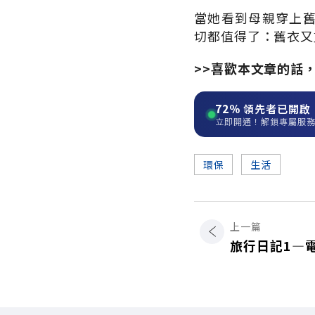
當她看到母親穿上
切都值得了：舊衣又
>>喜歡本文章的話
72%
領先者已開啟
立即開通！解鎖專屬服
環保
生活
上一篇
旅行日記1—