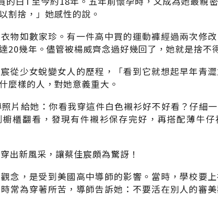
元買的白T至今約18年。五年前懷孕時，又成為她最親
以割捨，」她感性的說。
件衣物如數家珍。有一件高中買的運動褲經過兩次修改
達20幾年。儘管被楊威齊念過好幾回了，她就是捨不
佳宸從少女蛻變女人的歷程，「看到它就想起早年青澀
什麼樣的人，對她意義重大。
傳照片給她：你看我穿這件白色襯衫好不好看？仔細
到櫥櫃翻看，發現有件襯衫保存完好，再搭配薄牛仔
親穿出新風采，讓蔡佳宸頗為驚訝！
的觀念，是受到美國高中導師的影響。當時，學校要上
宸時常為穿著所苦，導師告訴她：不要活在別人的審美