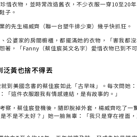
珍惜衣物，並時常改造舊衣，不少衣服一穿10至20
鞋子。
業的先生楊威齊（聯一台塑牛排少東）幾乎快抓狂。
媽、公婆家的房間櫥櫃，都擺滿她的衣物，「害我都沒
怨著，「Fanny（蔡佳宸英文名字）愛惜衣物已到不
穿到泛黃也捨不得丟
歲就到美國念書的蔡佳宸如此「古早味」。每次問她
：「這件衣服跟我有情感連結，是有故事的。」
考察，蔡佳宸登機後，隨即脫掉外套，楊威齊吃了一
，是不是不太好？」她一臉無辜：「我只是穿在裡面，