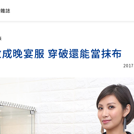
年雜誌
張
成晚宴服 穿破還能當抹布
2017
加入追蹤