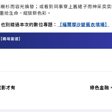
舊襯衫而容光煥發；或看到同事穿上舊裙子而神采奕奕
重拾生命，綻放新色彩。
，也別錯過本次的數位專題：
【
福爾摩沙變舊衣墳場】
【職場雷達】
務
電影才有
綠色金融