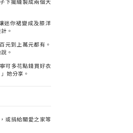
子下擺縫製成兩個大
讓迷你裙變成及膝洋
設計。
百元到上萬元都有。
她說。
。寧可多花點錢買好衣
？」她分享。
，或捐給關愛之家等