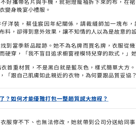
，不好攜帶名片與手機，就把燈籠袖拆下來的布，在裙
衣變身晚宴小禮服。
牛仔洋裝，蔡佳宸因年紀關係，請裁縫師加一塊布，
布料，卻得到意外效果，讓不知情的人以為是故意的
難找到當季新品蹤跡。她不為名牌而買名牌，衣服從幾
而硬穿，「我不盲目追求櫥窗裡模特兒穿的款式，」
購衣首重材質，不是黑白就是藍灰色，樣式簡單大方
，「跟自己肌膚如此親近的衣物，為何要跟品質妥協
了？如何才能優雅打包一整趟質感大旅程？
些衣服穿不下、也無法修改，她就帶到公司分送給同事