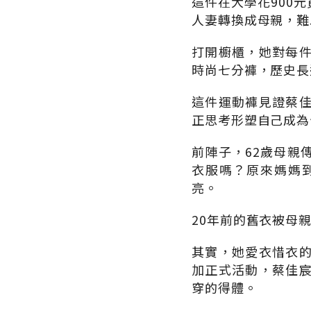
這件在大學花900
人妻轉換成母親，難
打開櫥櫃，她對每
時尚七分褲，歷史長
這件運動褲見證蔡
正思考形塑自己成為
前陣子，62歲母親
衣服嗎？原來媽媽
亮。
20年前的舊衣被母
其實，她愛衣惜衣
加正式活動，蔡佳
穿的得體。