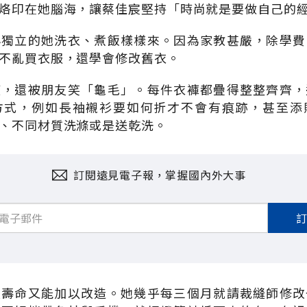
烙印在她腦海，讓蔡佳宸堅持「時尚就是要做自己的
小獨立的她洗衣、煮飯樣樣來。因為家教甚嚴，除學費
不亂買衣服，還學會修改舊衣。
度，還被朋友笑「龜毛」。每件衣褲都疊得整整齊齊，
方式，例如長袖襯衫要如何折才不會有痕跡，甚至添
、不同材質洗滌或是送乾洗。
訂閱遠見電子報，掌握國內外大事
長壽命又能加以改造。她幾乎每三個月就請裁縫師修改