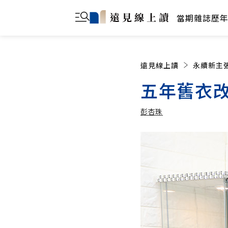
當期雜誌
歷
遠見線上讀
永續新主
五年舊衣改
彭杏珠
彭杏珠