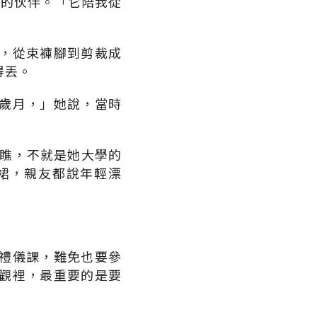
密的伙伴。「它陪我從
，從束褲腳到剪裁成
得丟。
歲月，」她說，當時
一瞧，不就是她大學的
裙，親友都說年輕漂
禮儀課，難免也要參
觀裡，最重要的是要