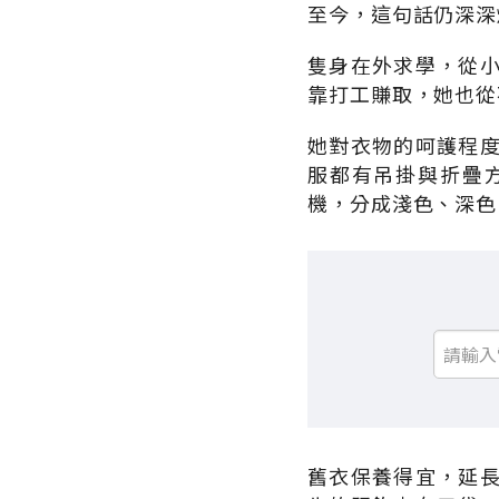
至今，這句話仍深深
隻身在外求學，從
靠打工賺取，她也從
她對衣物的呵護程
服都有吊掛與折疊
機，分成淺色、深色
舊衣保養得宜，延