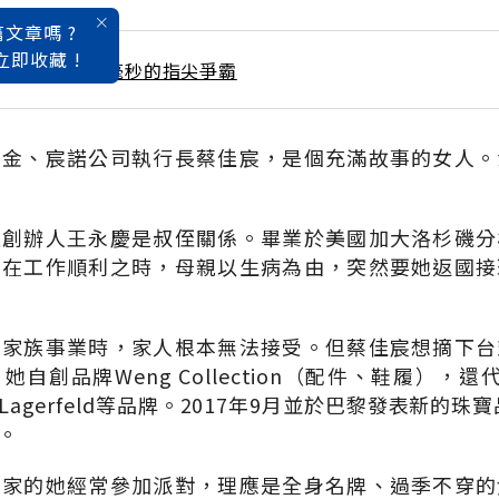
文章嗎 ?
立即收藏 !
 / 1月號雜誌 1毫秒的指尖爭霸
千金、宸諾公司執行長蔡佳宸，是個充滿故事的女人。
塑創辦人王永慶是叔侄關係。畢業於美國加大洛杉磯分
卻在工作順利之時，母親以生病為由，突然要她返國接
開家族事業時，家人根本無法接受。但蔡佳宸想摘下台
創品牌Weng Collection（配件、鞋履），還代理英
l Lagerfeld等品牌。2017年9月並於巴黎發表新的珠寶
。
人家的她經常參加派對，理應是全身名牌、過季不穿的