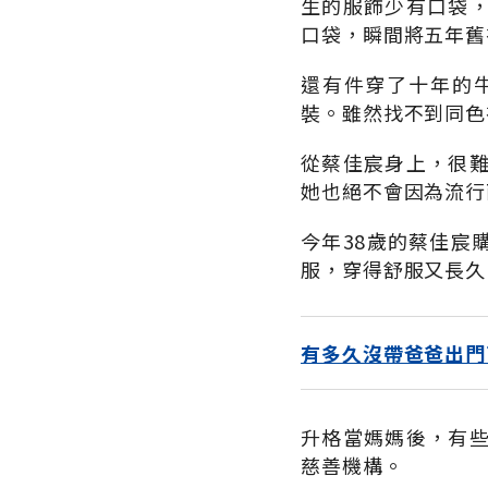
生的服飾少有口袋
口袋，瞬間將五年舊
還有件穿了十年的
裝。雖然找不到同色
從蔡佳宸身上，很
她也絕不會因為流行
今年38歲的蔡佳宸
服，穿得舒服又長久
有多久沒帶爸爸出門
升格當媽媽後，有
慈善機構。