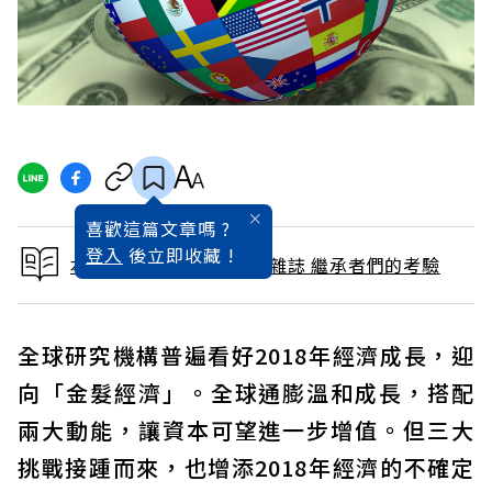
喜歡這篇文章嗎 ?
登入
後立即收藏 !
本文出自 2017 / 12月號雜誌 繼承者們的考驗
全球研究機構普遍看好2018年經濟成長，迎
向「金髮經濟」。全球通膨溫和成長，搭配
兩大動能，讓資本可望進一步增值。但三大
挑戰接踵而來，也增添2018年經濟的不確定