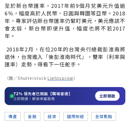
至於新台幣匯率，2017年前9個月兌美元升值逾
6％，幅度高於人民幣、日圓與韓圜等亞幣。2018
年，專家評估新台幣匯率仍緊盯美元，美元應該不
會太弱，新台幣即便升值，幅度也將不若2017
年。
2018年2月，在位20年的台灣央行總裁彭淮南將
退休，台灣進入「後彭淮南時代」，雙率（利率與
匯率）走勢，得看下一任舵手。
（圖／Shutterstock
Lightspring
）
72%
領先者已開啟【職場雷達】
立即開啟
立即開通！解鎖專屬服務
傳產
金融
經濟
國際財經
全球焦點