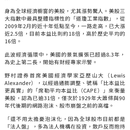
身為全球經濟櫥窗的美股，尤其漲勢驚人。美股三
大指數中最具整體指標性的「道瓊工業指數」，從
2009年2月的近十年低點至今，一路走高，已大漲
近2.5倍，目前本益比則約18倍，高於歷史平均的
16倍。
此波經濟循環中，美國的景氣擴張已超過8.3年，
為史上第二長，開始有財經專家示警。
野村證券首席美國經濟學家亞歷山大（Lewis
Alexander），以經過通膨調整、號稱「比本益比
更真實」的「席勒平均本益比（CAPE）」來衡量
美股，認為已逾31倍，僅次於1929年大蕭條與90
年代後期的網路泡沫、股市崩盤之前的高檔。
「還不用太擔憂泡沫化，因為全球股市目前都是
『法人盤』，多為法人機構在投資，散戶反而抱持