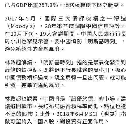
已占GDP比重257.8％，債務槓桿創下歷史新高。
2017年5月，國際三大債評機構之一穆迪
（Moody's），28年來首度調降中國信用評等。
在10月下旬、19大會議期間，中國人民銀行行長
周小川也罕見示警，要中國慎防「明斯基時刻」，
避免系統性的金融風險。
林啟超解讀，「明斯基時刻」指的是景氣從繁榮到
蕭條的轉捩點。即將退下行長職務的周小川，擔心
中國債務槓桿過高，現金周轉一旦出問題，就可能
引發一連串的違約風險。
林啟超也觀察，中國將是「股優於債」的市場，建
議避開債市，長線布局融資槓桿率尚低、點位也還
不高的股市；此外，2018年6月MSCI（明晟）指
數可望納入中國Ａ股，對投資有正面作用。