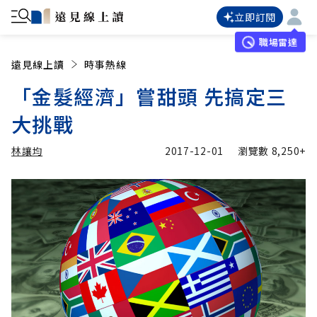
立即訂閱
職場雷達
遠見線上讀
時事熱線
「金髮經濟」嘗甜頭 先搞定三
大挑戰
林讓均
2017-12-01
瀏覽數
8,250+
加入追蹤
林讓均