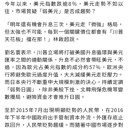
今年以來，美元指數跌逾8％，美元走勢不如以
往，市場質疑「弱美元」是否成趨勢？
「明年還有機會升息三次，美元走『微強』格局，
但太強也不可能，每到一個關鍵價位都會有『川普
天花板』擋在那！」林啟超說。
劉名寰表示，川普立場將打破美國升息循環與美元
匯率之間的連動關係，升息不必然會帶旺美元，不
過，因為歐元占美元指數的成分約57％，歐洲央
行將避免歐元過度升值，大大減緩美元走貶壓力。
而日本央行不斷重申大規模刺激的決心，持續定調
「弱勢日圓」，除非美股下挫、北韓飛彈危機等變
數攪局，避險資金才會推升日圓。
至於2015年7月出現明顯貶勢的人民幣，在2016
年下半年中國政府出手管制資本外流，外匯存底止
跌回升，人民幣貶勢趨緩。而隨著中國市場逐步對