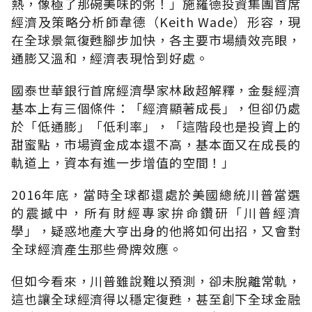
熱，像極了那碗美味的粥！」施羅德投資集團首席
經濟及策略分析師韋德（Keith Wade）形容，現
在全球景氣復甦腳步加快，各主要市場績效亮眼，
通膨又溫和，經濟表現恰到好處。
國泰世華銀行首席經濟學家林啟超解釋，金髮經濟
基本上有三個條件：「經濟顯著成長」，但卻仍處
於「低通膨」「低利率」，「這階段也是投資上的
甜蜜點，市場資金成本還不高，基本面又在成長的
軌道上，資本有進一步增值的空間！」
2016年底，當時全球都還處於美國總統川普當選
的震撼中，所有財經專家拚命鑽研「川普經濟
學」，疑惑地產大亨出身的他將如何出招，又會對
全球經濟產生那些骨牌效應。
但如今看來，川普雖說難以預測，卻未脫離常軌，
這也讓全球經濟得以穩定復甦，甚至創下全球金融