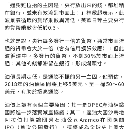
「通膨難拉抬的主因是，央行放出來的錢，都堆積
在銀行，並未有效流到市面上！」林啟超表示，此
波景氣循環的貨幣乘數異常低，美歐日等主要央行
的貨幣乘數皆低於0.3。
也就是說，央行每多發行一倍的貨幣，通常市面流
通的貨幣會大於一倍（會有信用擴張效應），但此
波循環中，多發行的貨幣，不到30％於市面上流
通，其他的錢都滯留在銀行，形成爛頭寸。
油價長期走低，是通膨不振的另一主因。他預估，
2018年的油價區間將上移5美元、至一桶50～60
美元，有助於撐高通膨。
油價上調有兩個主要原因：其一是OPEC產油組織
國將進一步落實減產協議；其二，產油大國沙烏地
阿拉伯打算讓國營石油公司Aramco在國際間
IPO（首次公開發行），這將成為全球史上最大