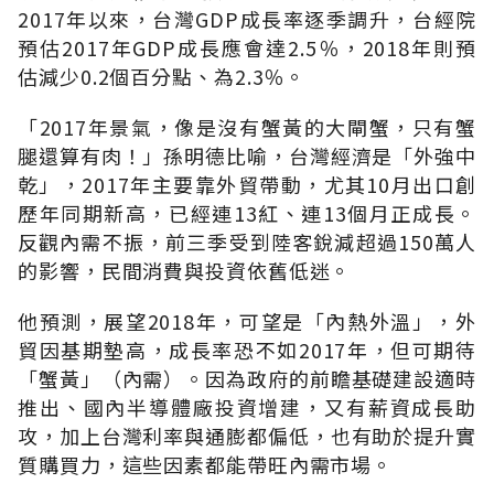
2017年以來，台灣GDP成長率逐季調升，台經院
預估2017年GDP成長應會達2.5％，2018年則預
估減少0.2個百分點、為2.3％。
「2017年景氣，像是沒有蟹黃的大閘蟹，只有蟹
腿還算有肉！」孫明德比喻，台灣經濟是「外強中
乾」，2017年主要靠外貿帶動，尤其10月出口創
歷年同期新高，已經連13紅、連13個月正成長。
反觀內需不振，前三季受到陸客銳減超過150萬人
的影響，民間消費與投資依舊低迷。
他預測，展望2018年，可望是「內熱外溫」，外
貿因基期墊高，成長率恐不如2017年，但可期待
「蟹黃」（內需）。因為政府的前瞻基礎建設適時
推出、國內半導體廠投資增建，又有薪資成長助
攻，加上台灣利率與通膨都偏低，也有助於提升實
質購買力，這些因素都能帶旺內需市場。