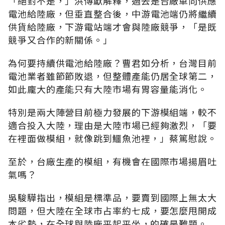
「絕對不是，」洪傳獻解釋，過去是台廠單向供應
電池給陸廠，但垂直整合後，中游電池端仍將繼續
供貨給陸廠，下游電站端才會與陸廠競爭，「是既
競爭又合作的新關係。」
為何要持續供電池給陸廠？曹君如分析，台灣目前
電池業者雖節節敗退，但整體產能仍居全球第二，
如此龐大的產能只有大陸市場有胃容量能消化。
特別是兩大陣營目前極力發展的下游模組端，較不
適合投入大陸，理由是大陸市場已經夠激烈，「要
在裡面做模組，就像跳到鱷魚池裡，」蔡篤慰說。
至於，台廠生產的模組，有機會在國際市場揚眉吐
氣嗎？
吳駿驊指出，模組是標準品，要賣到國際上無太大
問題，但大陸在全球市占率約七成，要怎麼甩開成
本劣勢，在全球與陸廠平起平坐，的確是難題。