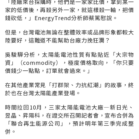
「陸廠來台採購時，他們是一家家比價，拿到某一
家的低價後，再殺另外一家，就這樣殺一輪，把價
錢砍低，」EnergyTrend分析師蔡篤慰說。
但是，台灣電池無論在整體效率或品牌形象都較大
陸要好，這難道不能幫助台廠力挽狂瀾？
吳駿驊分析，太陽能電池性質有點貼近「大宗物
資」（commodity），極度價格取向，「你只要
價錢少一點點，訂單就會過來。」
在其他產業常見「打群架、力抗紅潮」的故事，終
於也在台灣太陽能產業登場。
時間拉回10月，三家太陽能電池大廠—新日光、
昱晶、昇陽科，在證交所召開記者會，宣布合併為
「聯合再生能源公司」，預計明年第三季完成整
併。