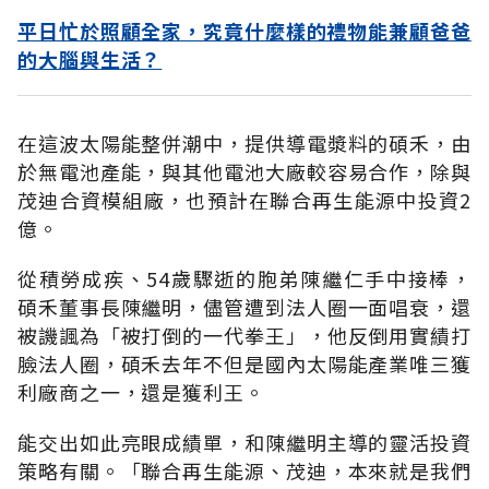
平日忙於照顧全家，究竟什麼樣的禮物能兼顧爸爸
的大腦與生活？
在這波太陽能整併潮中，提供導電漿料的碩禾，由
於無電池產能，與其他電池大廠較容易合作，除與
茂迪合資模組廠，也預計在聯合再生能源中投資2
億。
從積勞成疾、54歲驟逝的胞弟陳繼仁手中接棒，
碩禾董事長陳繼明，儘管遭到法人圈一面唱衰，還
被譏諷為「被打倒的一代拳王」，他反倒用實績打
臉法人圈，碩禾去年不但是國內太陽能產業唯三獲
利廠商之一，還是獲利王。
能交出如此亮眼成績單，和陳繼明主導的靈活投資
策略有關。「聯合再生能源、茂迪，本來就是我們