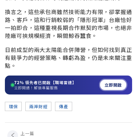
換言之，這些承包商雖然技術能力有限，卻掌握通
路、客戶，這和行銷較弱的「隱形冠軍」台廠恰好
一拍即合，這種重視長期合作默契的市場，也絕非
陸廠可挾規模經濟，瞬間鯨吞蠶食。
日前成型的兩大太陽能合併陣營，但如何找到真正
有競爭力的經營策略、轉虧為盈，仍是未來關注重
點。
72%
領先者已開啟【職場雷達】
立即開啟
立即開通！解鎖專屬服務
環保
兩岸財經
傳產
上一篇