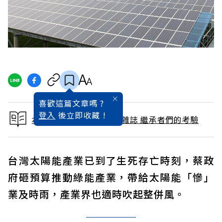
喜歡這篇文章嗎 ?
登入
後立即收藏 !
本文出自 2017 / 12月號雜誌 繼承者們的考驗
台灣太陽能產業已到了生死存亡時刻，蔡政
府砸預算推動綠能產業，帶給太陽能「慘」
業及時雨，產業界也適時吹起整併風。