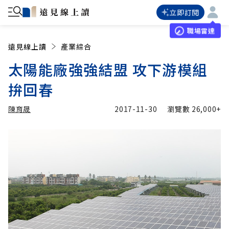
立即訂閱
職場雷達
遠見線上讀
產業綜合
太陽能廠強強結盟 攻下游模組
拚回春
陳育晟
2017-11-30
瀏覽數
26,000+
加入追蹤
陳育晟