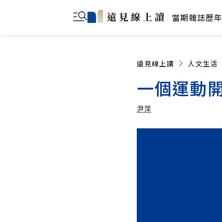
當期雜誌
歷
遠見線上讀
人文生活
一個運動
尹萍
尹萍