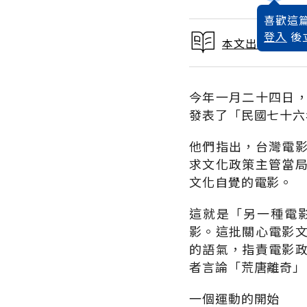
喜歡這篇
登入
後
本文出自 1987
今年一月二十四日
發表了「民國七十六
他們指出，台灣電
求文化政策主管當
文化自覺的電影。
這就是「另一種電
影。這批關心電影
的語氣，指責電影
者言論「荒唐離奇」
一個運動的開始