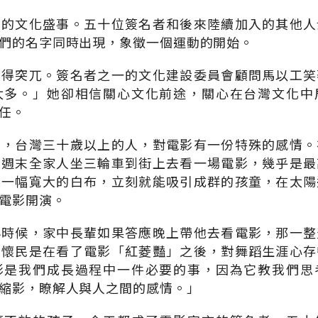
見的文化盛事。五十位簽名者和後來陸續加入的其他人
們的名字同時出現，象徵一個運動的開始。
覺得突兀。簽名者之一的文化建設委員會顧問馬以工笑
太多。」她卻相信關心文化前途，關心在台灣文化中
任。
意，台灣三十歲以上的人，對電影有一份特殊的感情。
，週末全家人坐三輪車到街上去看一場電影，幾乎是最
起一幅寬大的白布，立刻就能吸引成群的孩童，在太陽
電影開演。
小時候，家中長輩如果答應晚上帶他去看電影，那一整
林懷民是在看了電影「紅菱豔」之後，對舞蹈生涯心存
影是我們成長過程中一件必要的事，因為它教我們思
縮影，瞭解人與人之間的感情。」