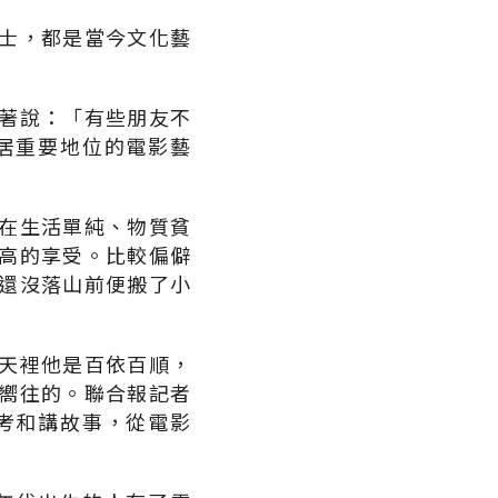
士，都是當今文化藝
著說：「有些朋友不
居重要地位的電影藝
在生活單純、物質貧
高的享受。比較偏僻
還沒落山前便搬了小
天裡他是百依百順，
嚮往的。聯合報記者
考和講故事，從電影