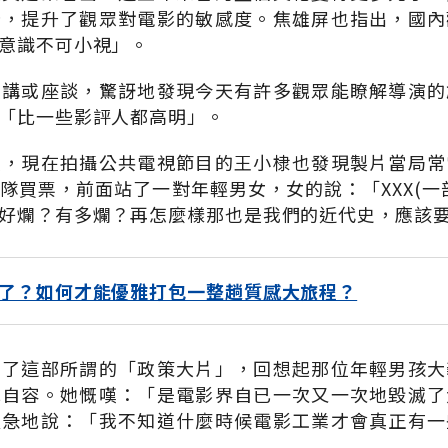
野，提升了觀眾對電影的敏感度。焦雄屏也指出，國內
意識不可小視」。
演講或座談，驚訝地發現今天有許多觀眾能瞭解導演的
「比一些影評人都高明」。
演，現在拍攝公共電視節目的王小棣也發現製片當局常
隊買票，前面站了一對年輕男女，女的說：「XXX(一
好爛？有多爛？再怎麼樣那也是我們的近代史，應該
了？如何才能優雅打包一整趟質感大旅程？
看了這部所謂的「政策大片」，回想起那位年輕男孩大
地自容。她慨嘆：「是電影界自已一次又一次地毀滅了
焦急地說：「我不知道什麼時候電影工業才會真正有一