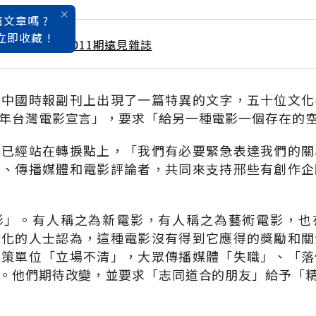
文章嗎 ?
立即收藏 !
 / 5月號雜誌 第011期遠見雜誌
，中國時報副刊上出現了一篇特異的文字，五十位文化
年台灣電影宣言」，要求「給另一種電影一個存在的
影已經站在轉捩點上，「我們有必要緊急表達我們的關
局、傳播媒體和電影評論者，共同來支持邢些有創作企
影」。有人稱之為新電影，有人稱之為藝術電影，也
文化的人士認為，這種電影沒有得到它應得的獎勵和關
政策單位「立場不清」，大眾傳播媒體「失職」、「落
。他們期待改變，並要求「志同道合的朋友」給予「