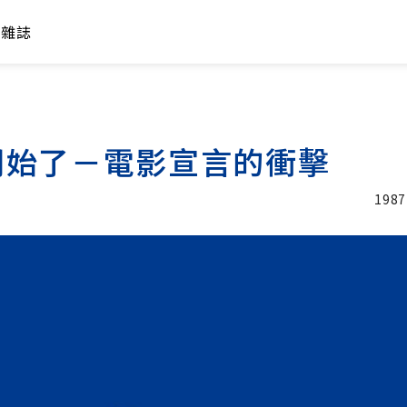
年雜誌
開始了－電影宣言的衝擊
1987
加入追蹤