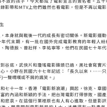
幕不放的孩子，今天都成了電影宣言的簽名者。五十
錄影帶和MTV上他們雖然也看電影，但是不再以電
生
生，本身就與戰後一代的成長有密切關係。新電影運動
十年代末期，有一批在國外完成電影教育的年輕人紛
昌、陶德辰、曾壯祥、李祐寧等，他們在民國七十年代
跌到谷底，武俠片和瓊瑤電影鋒頭已過，黑社會寫實片
信心。小野在民國六十七年記述：「長久以來，……只
子)一聲喟嘆或不屑的諷笑。」
年和七十一年，香港「電影新浪潮」興起，徐克、章國
豐富的內涵和新穎的手法，把台灣電影打得慘敗，國產
辱和悲哀。在這個行業裡原也有人有心進取，但是影評
之後，願意開創電影新局的人士，才覺得有一點勇氣