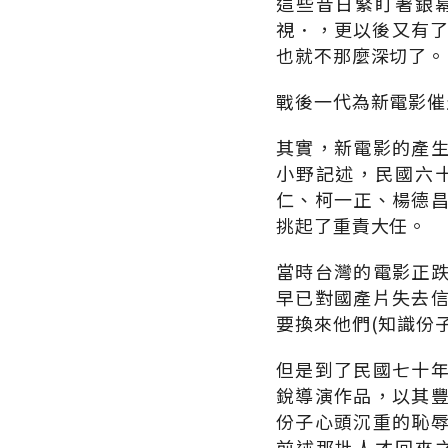
這些昔日緊盯著銀
視．，更以後又有了
也就不那麼深切了。
戰後一代為新電影催
其實，新電影的產
小野記述，民國六
仁、柯一正、楊德
挑起了重責大任。
當時台灣的電影正
早已對國產片失去
要換來他們(知識份
但是到了民國七十
銳導演作品，以其
份子心頭沉重的恥
前述那批人才回來