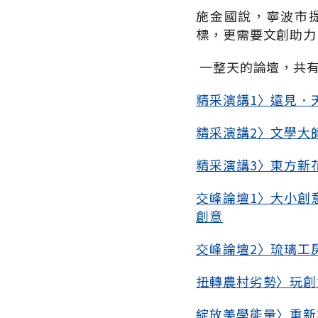
施金國說，寧波市
標，更需要文創助力
一整天的論壇，共有
精采演講1〉遠見．
精采演講2〉文學大
精采演講3〉東方新
交峰論壇1〉大小創
創意
交峰論壇2〉琉璃工
扭轉農村劣勢〉玩創
綻放美學能量〉重新