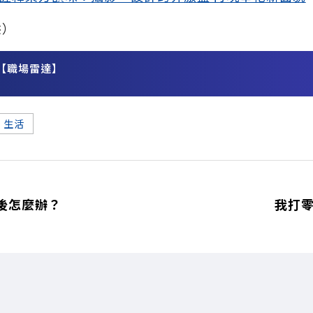
供）
【職場雷達】
務
生活
後怎麼辦？
我打零