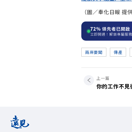
（圖／奉化日報 提
72%
領先者已開啟
立即開通！解鎖專屬服
兩岸要聞
傳產
上一篇
你的工作不見