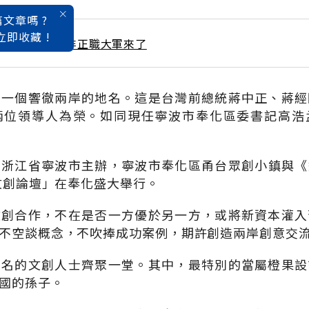
文章嗎 ?
立即收藏 !
 / 11月號雜誌 非正職大軍來了
，一個響徹兩岸的地名。這是台灣前總統蔣中正、蔣經
兩位領導人為榮。如同現任寧波市奉化區委書記高浩
日，由浙江省寧波市主辦，寧波市奉化區甬台眾創小鎮與
岸文創論壇」在奉化盛大舉行。
文創合作，不在是否一方優於另一方，或將新資本灌入
不空談概念，不吹捧成功案例，期許創造兩岸創意交
知名的文創人士齊聚一堂。其中，最特別的當屬橙果設
國的孫子。