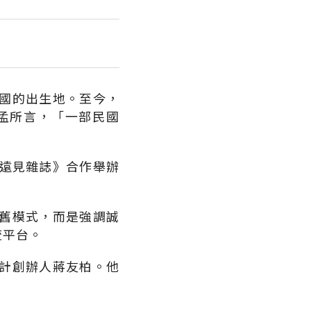
國的出生地。至今，
孟所言，「一部民國
《遠見雜誌》合作舉辦
舊模式，而是強調誠
流平台。
計創辦人蔣友柏。他