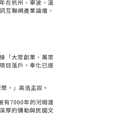
年在杭州、寧波、溫
資訊互聯網產業論壇，
接「大眾創業、萬眾
項目落戶，奉化已逐
凝聚，」高浩孟說。
有7000年的河姆渡
有深厚的彌勒與民國文