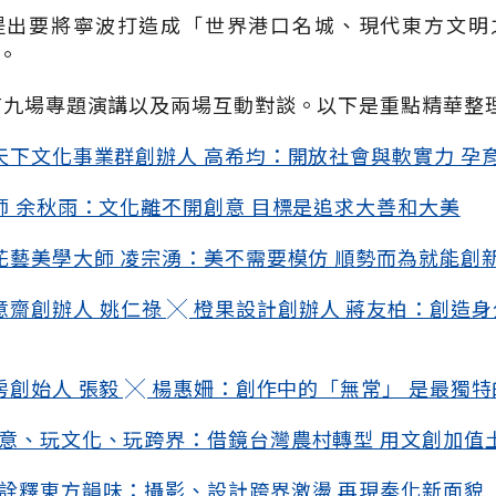
提出要將寧波打造成「世界港口名城、現代東方文明
。
九場專題演講以及兩場互動對談。以下是重點精華整
天下文化事業群創辦人 高希均：開放社會與軟實力 孕
師 余秋雨：文化離不開創意 目標是追求大善和大美
花藝美學大師 凌宗湧：美不需要模仿 順勢而為就能創
意齋創辦人 姚仁祿 ╳ 橙果設計創辦人 蔣友柏：創造身
房創始人 張毅 ╳ 楊惠姍：創作中的「無常」 是最獨
意、玩文化、玩跨界：借鏡台灣農村轉型 用文創加值
詮釋東方韻味：攝影、設計跨界激盪 再現奉化新面貌