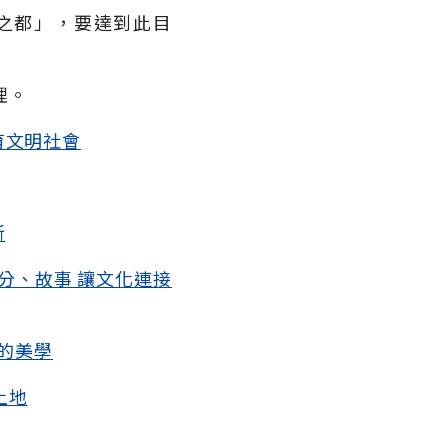
之都」，要達到此目
理。
育文明社會
新
分、故事 讓文化連接
特的美學
土地