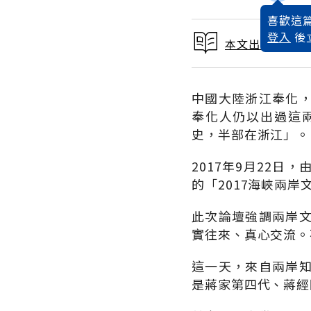
喜歡這篇
登入
後
本文出自 2017
中國大陸浙江奉化
奉化人仍以出過這
史，半部在浙江」。
2017年9月22
的「2017海峽兩
此次論壇強調兩岸
實往來、真心交流。
這一天，來自兩岸
是蔣家第四代、蔣經