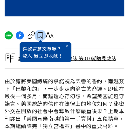
喜歡這篇文章嗎 ?
登入
後立即收藏 !
本文出自 1987 / 4月號雜誌 第010期遠見雜誌
由於錯將美國總統的承諾視為榮譽的誓約，南越簽
下「巴黎和約」，一步步走向淪亡的命運。即使在
最後一個多月，南越還心存幻想，希望美國能遵守
諾言。美國總統的信件在法律上的地位如何？秘密
外交在開放的社會中會導致什麼嚴重後果？上期本
刊譯出「美國背棄南越的第一手資料」五段精華，
本期繼續譯完「獨立宮檔案」書中的重要材料。