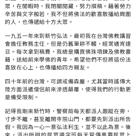
眾，在閒暇時，我閉關閱藏，努力撰稿。藉著勞力
辛苦與文字般若，我不但將佛法的歡喜散播給周圍
的人，也傳遞給十方大眾。
一九五一年來到新竹弘法，最初我在台灣佛教講習
會擔任教務主任，但是仍舊筆耕不輟，經常通宵達
旦。每次拿到稿費，我總是購買佛珠項鍊及佛教書
籍，送給前來學佛的青年，希望他們不但將這份法
喜放在心上，也傳播給四方親友。
四十年前的台灣，可謂戒備森嚴，尤其當時謠傳大
陸方面派遣僧侶前來滲透顛覆，使得我們的行動更
是備受限制。
記得我剛來新竹時，警察局每天都派人跟蹤在旁，
寸步不離，甚至離開寺院山門，都要先到派出所告
假。我因為一心一意弘法利生，並不以此為意。後
來，派出所辦的民眾識字班每天寫傳票要民眾上