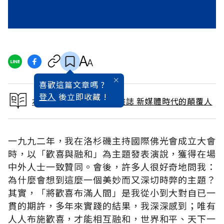
喜歡這篇文章嗎 ?
登入
後立即收藏 !
本文出自 1995 / 1月號雜誌 新媒體時代的顛覆人
一九九二年，我在洛杉磯主持國際佛光會成立大會
時，以「歡喜與融和」為主題發表演說，獲得在場
中外人士一致贊同。會後，許多人很好奇地問我：
為什麼會想到這麼一個美妙而又深切時弊的主題？
其實，「將歡喜布滿人間」是我從小到大對自已一
貫的期許，多年來實踐的結果，我深深感到；唯有
人人布施歡喜，才能相互融和，世界和平、天下一