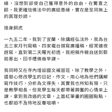
緣，沒想到卻使自己獲得意外的自由，在驚喜之
餘，我更確信佛法中的廣結善緣，實在是至同無上
的其理妙諦。
捨身飼虎
一九五二年，我到了宜蘭，除講經弘法外，我為台
北三家月刊寫稿、四家電台撰寫廣播稿，經常連夜
趕寫，直到第二天曙光初透，我把稿件親自送到郵
局寄出，回手禮佛做早課。
我同時又在寺內增設國文補習班，除了教學之外，
還發心修改學生的日記、作文，用心地為他們講解
寫作技巧，分析為文得失，其實我也所知有限，只
是教學相長，但見學生每天都帶著興奮的心情來上
課，拿到我改過的文章，上面紅筆畫的圈圈點點，
也都迫不及待地反覆咀嚼。