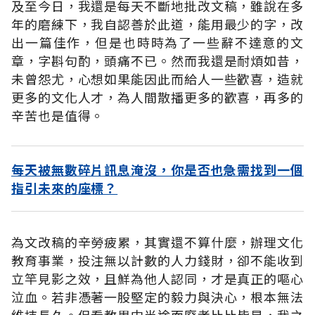
及至今日，我還是每天不斷地批改文稿，雖說在多
年的磨練下，我自認善於此道，能用最少的字，改
出一篇佳作，但是也時時為了一些辭不達意的文
章，字斟句酌，頭痛不已。然而我還是耐煩如昔，
未曾怨尤，心想如果能因此而給人一些歡喜，造就
更多的文化人才，為人間散播更多的歡喜，再多的
辛苦也是值得。
每天被無數碎片訊息淹沒，你是否也急需找到一個
指引未來的座標？
為文改稿的辛勞疲累，其實還不算什麼，辦理文化
教育事業，投注無以計數的人力錢財，卻不能收到
立竿見影之效，且鮮為他人認同，才是真正的嘔心
泣血。若非憑著一股堅定的毅力與決心，根本無法
維持長久。但看教界中半途而廢者比比皆是，我之