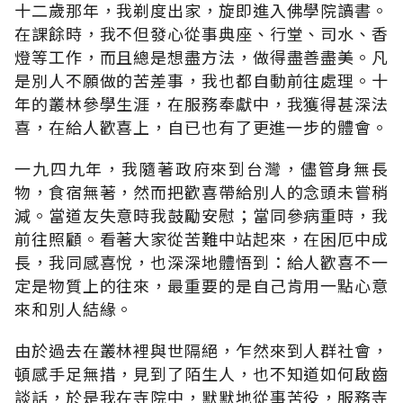
十二歲那年，我剃度出家，旋即進入佛學院讀書。
在課餘時，我不但發心從事典座、行堂、司水、香
燈等工作，而且總是想盡方法，做得盡善盡美。凡
是別人不願做的苦差事，我也都自動前往處理。十
年的叢林參學生涯，在服務奉獻中，我獲得甚深法
喜，在給人歡喜上，自已也有了更進一步的體會。
一九四九年，我隨著政府來到台灣，儘管身無長
物，食宿無著，然而把歡喜帶給別人的念頭未嘗稍
減。當道友失意時我鼓勵安慰；當同參病重時，我
前往照顧。看著大家從苦難中站起來，在困厄中成
長，我同感喜悅，也深深地體悟到：給人歡喜不一
定是物質上的往來，最重要的是自己肯用一點心意
來和別人結緣。
由於過去在叢林裡與世隔絕，乍然來到人群社會，
頓感手足無措，見到了陌生人，也不知道如何啟齒
談話，於是我在寺院中，默默地從事苦役，服務寺