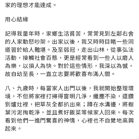
家的理想才能達成。
用心結緣
記得我童年時，家鄉生活貧苦，常常見到左鄰右舍
的人家動怒吵架。出家以後，我又時時目睹一些同
道習於給人難堪。及至弱冠，走出山林，從事弘法
活動，接觸社會百態，更是經常看到一些人以磨人
為樂，以損人為快。對於這些情形，我深以為憾，
故自幼至長，一直立志要將歡喜布滿人間。
八、九歲時，每當家人出門以後，我就開始整理環
境，不但將家裡打掃得窗明几淨，纖塵不染，還鑽
到爐灶裡，把草灰全都扒出來；蹲在水溝邊，將樹
葉污泥掏乾淨，並且煮好飯菜等候家人回來。每次
看到他們一進門驚喜的神情，心裡也不自覺地高興
起來。