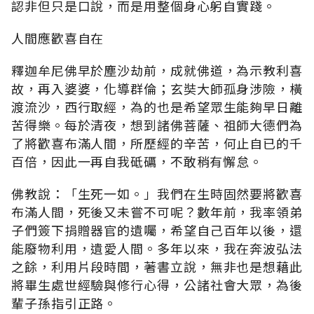
認非但只是口說，而是用整個身心躬自實踐。
人間應歡喜自在
釋迦牟尼佛早於塵沙劫前，成就佛道，為示教利喜
故，再入婆婆，化導群倫；玄奘大師孤身涉險，橫
渡流沙，西行取經，為的也是希望眾生能夠早日離
苦得樂。每於清夜，想到諸佛菩薩、祖師大德們為
了將歡喜布滿人間，所歷經的辛苦，何止自已的千
百倍，因此一再自我砥礪，不敢稍有懈怠。
佛教說：「生死一如。」我們在生時固然要將歡喜
布滿人間，死後又未嘗不可呢？數年前，我率領弟
子們簽下捐贈器官的遺囑，希望自己百年以後，還
能廢物利用，遺愛人間。多年以來，我在奔波弘法
之餘，利用片段時間，著書立說，無非也是想藉此
將畢生處世經驗與修行心得，公諸社會大眾，為後
輩子孫指引正路。