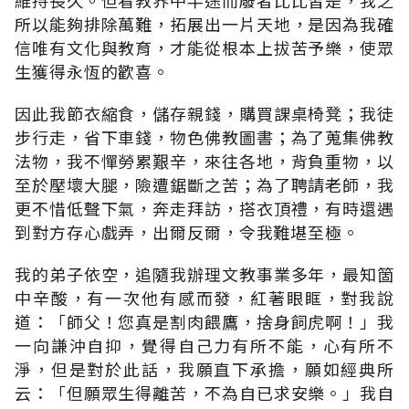
所以能夠排除萬難，拓展出一片天地，是因為我確
信唯有文化與教育，才能從根本上拔苦予樂，使眾
生獲得永恆的歡喜。
因此我節衣縮食，儲存親錢，購買課桌椅凳；我徒
步行走，省下車錢，物色佛教圖書；為了蒐集佛教
法物，我不憚勞累艱辛，來往各地，背負重物，以
至於壓壞大腿，險遭鋸斷之苦；為了聘請老師，我
更不惜低聲下氣，奔走拜訪，搭衣頂禮，有時還遇
到對方存心戲弄，出爾反爾，令我難堪至極。
我的弟子依空，追隨我辦理文教事業多年，最知箇
中辛酸，有一次他有感而發，紅著眼眶，對我說
道：「師父！您真是割肉餵鷹，捨身飼虎啊！」我
一向謙沖自抑，覺得自己力有所不能，心有所不
淨，但是對於此話，我願直下承擔，願如經典所
云：「但願眾生得離苦，不為自已求安樂。」我自