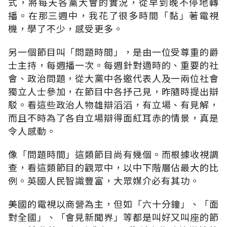
式，將每天各黨大會的實況，從早到晚不停地轉
播。在那三週中，我花了很多時間「黏」著電視
機，學了不少，感受更多。
另一個節目叫「問題時間」，是由一位受尊重的爵
士主持，每週播一次。每週針對適時的、重要的社
會、政治問題，從大黨中各邀代表人及一兩位社會
獨立人士參加，在節目中各抒己見，昨隨時提出辯
駁。看這些政治人物雄辯滔滔，有立場、有見解，
而且不時為了各自立場辯得面紅耳赤的情景，真是
令人感動。
像「問題時間」這類節目尚有幾個。而根據收視調
查，看這類節目的觀眾中，以中下階層佔最大的比
例。英國人民智識豐富，大眾媒介必有其功。
美國的電視以商營為主，但如「六十分鐘」、「面
對全國」、「會見新聞界」等都是叫好又叫座的節