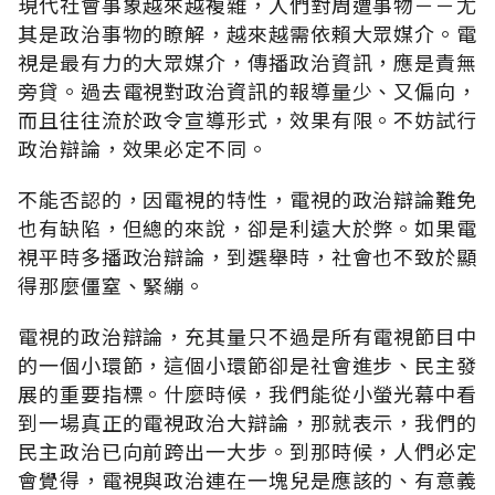
現代社會事象越來越複雜，人們對周遭事物－－尤
其是政治事物的瞭解，越來越需依賴大眾媒介。電
視是最有力的大眾媒介，傳播政治資訊，應是責無
旁貸。過去電視對政治資訊的報導量少、又偏向，
而且往往流於政令宣導形式，效果有限。不妨試行
政治辯論，效果必定不同。
不能否認的，因電視的特性，電視的政治辯論難免
也有缺陷，但總的來說，卻是利遠大於弊。如果電
視平時多播政治辯論，到選舉時，社會也不致於顯
得那麼僵窒、緊繃。
電視的政治辯論，充其量只不過是所有電視節目中
的一個小環節，這個小環節卻是社會進步、民主發
展的重要指標。什麼時候，我們能從小螢光幕中看
到一場真正的電視政治大辯論，那就表示，我們的
民主政治已向前跨出一大步。到那時候，人們必定
會覺得，電視與政治連在一塊兒是應該的、有意義