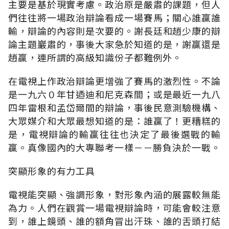
主要是基於現實考慮。政治原是嚴肅的課題，但人
們往往將一場政治辯論看成一場賽馬；關心誰贏誰
輸，辯論的內容則是次要的。謝長廷和趙少康的辯
論主題巖肅的，事後大家急於知道的是，謝贏還是
趙贏，連所謂的高級知識份子都難例外。
在電視上作政治辯論更增強了賽馬的激烈性。不論
是一九六０年甘迺迪和尼克森間；或是最近一九八
四年雷根和孟岱爾間的辯論，事後民意測驗機構、
大眾媒介和大眾最想知道的是：誰贏了！更糟糕的
是，電視辯論的輸贏往往也決定了最後選戰的輸
贏。真像國內的大專聯考一樣－－勝負決於一戰。
突顯形象的有力工具
電視能突顯、強調形象，對形象內涵的展露較無能
為力。人們在觀賞一場電視辯論時，可能會較注意
到，誰上鏡頭、誰的額角冒出汗珠、誰的舌頭打結