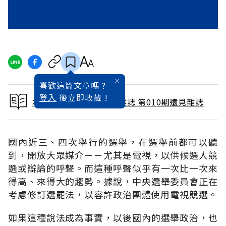
喜歡這篇文章嗎 ?
登入
後立即收藏 !
本文出自 1987 / 4月號雜誌 第010期遠見雜誌
國內近三、四次舉行的選舉，在選舉前都可以聽
到，開放大眾媒介－－尤其是電視，以供候選人競
選或辯論的呼聲。而這種呼聲似乎有一次比一次來
得高、來得大的趨勢。據說，中央選舉委員會正在
考慮修訂選罷法，以容許政治團體使用電視競選。
如果這種說法成為事實，以後國內的選舉政治，也