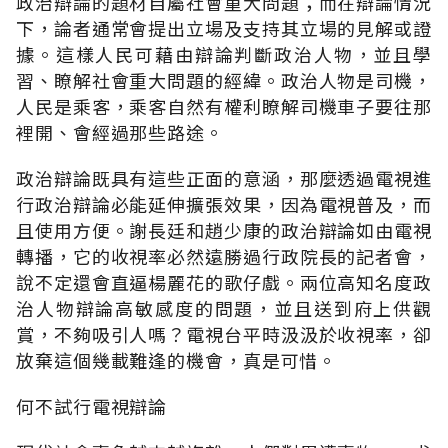
政治辯論的題材自屬社會重大問題；而在辯論情況
下，論者通常會提出立場及支持其立場的見解或證
據。這樣人民可藉由辯論判斷政治人物，並且學
習、瞭解社會重大問題的經緯。政治人物是司機，
人民是乘客，乘客自然有權利瞭解司機車子要往那
裡開、會經過那些路途。
政治辯論既具有這些正面的意涵，那麼透過電視進
行政治辯論必能延伸擴張效果，因為電視普及，而
且使用方便。謝長廷和趙少康的政治辯論如由電視
轉播，它的收視率必然遠勝過行政院長的記者會，
說不定還會直逼楊麗花的歌仔戲。兩位高知名度政
治人物辯論高敏感度的問題，並且送到府上供觀
賞，不夠吸引人嗎？電視台平時汲汲於收視率，卻
放棄這個幾載難逢的機會，真是可惜。
何不試行電視辯論