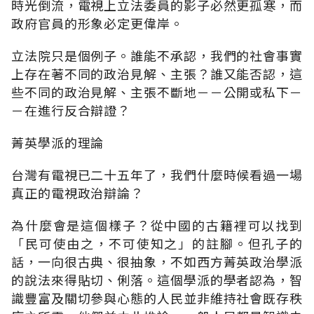
時光倒流，電視上立法委員的影子必然更孤寒，而
政府官員的形象必定更偉岸。
立法院只是個例子。誰能不承認，我們的社會事實
上存在著不同的政治見解、主張？誰又能否認，這
些不同的政治見解、主張不斷地－－公開或私下－
－在進行反合辯證？
菁英學派的理論
台灣有電視已二十五年了，我們什麼時候看過一場
真正的電視政治辯論？
為什麼會是這個樣子？從中國的古籍裡可以找到
「民可使由之，不可使知之」的註腳。但孔子的
話，一向很古典、很抽象，不如西方菁英政治學派
的說法來得貼切、俐落。這個學派的學者認為，智
識豐富及關切參與心態的人民並非維持社會既存秩