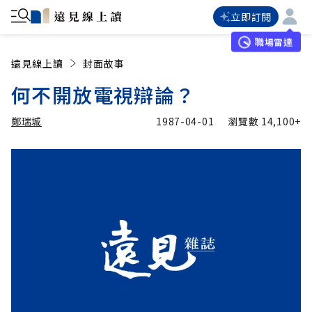
立即訂閱
職場雷達
遠見線上讀
封面故事
何不開放電視辯論？
鄭瑞城
1987-04-01
瀏覽數
14,100+
加入追蹤
鄭瑞城