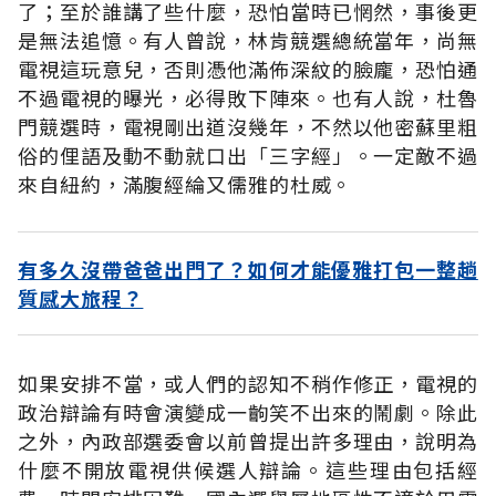
了；至於誰講了些什麼，恐怕當時已惘然，事後更
是無法追憶。有人曾說，林肯競選總統當年，尚無
電視這玩意兒，否則憑他滿佈深紋的臉龐，恐怕通
不過電視的曝光，必得敗下陣來。也有人說，杜魯
門競選時，電視剛出道沒幾年，不然以他密蘇里粗
俗的俚語及動不動就口出「三字經」。一定敵不過
來自紐約，滿腹經綸又儒雅的杜威。
有多久沒帶爸爸出門了？如何才能優雅打包一整趟
質感大旅程？
如果安排不當，或人們的認知不稍作修正，電視的
政治辯論有時會演變成一齣笑不出來的鬧劇。除此
之外，內政部選委會以前曾提出許多理由，說明為
什麼不開放電視供候選人辯論。這些理由包括經