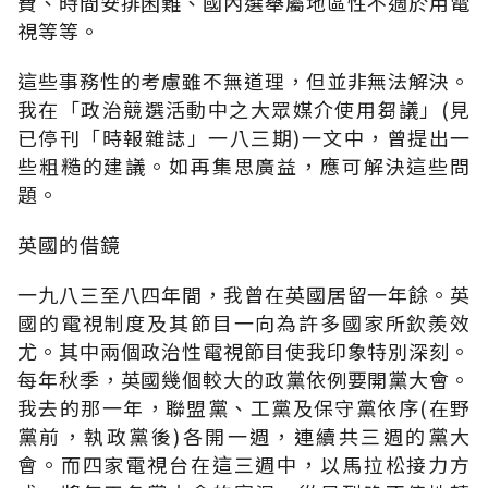
費、時間安排困難、國內選舉屬地區性不適於用電
視等等。
這些事務性的考慮雖不無道理，但並非無法解決。
我在「政治競選活動中之大眾媒介使用芻議」(見
已停刊「時報雜誌」一八三期)一文中，曾提出一
些粗糙的建議。如再集思廣益，應可解決這些問
題。
英國的借鏡
一九八三至八四年間，我曾在英國居留一年餘。英
國的電視制度及其節目一向為許多國家所欽羨效
尤。其中兩個政治性電視節目使我印象特別深刻。
每年秋季，英國幾個較大的政黨依例要開黨大會。
我去的那一年，聯盟黨、工黨及保守黨依序(在野
黨前，執政黨後)各開一週，連續共三週的黨大
會。而四家電視台在這三週中，以馬拉松接力方