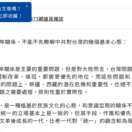
文章嗎 ?
立即收藏 !
 / 9月號雜誌 第075期遠見雜誌
岸關係，不能不先瞭解中共對台灣的幾個基本心態：
兩岸關係是主要的重要問題，但是對大陸而言，台灣問
體制改革、接班，都居更優先的地位，而這些問題和
一的問題上，新疆、西藏的潛在危機和重要性，也絕不
題之需要處理，原則性重於實際性。
態，是一種植基於民族文化的心態，和意識型態的關係
，統一的立場基本上是一致的，但其手段、作風和優先
文革後成長的一代，比老一代對「統一」的觀念較為