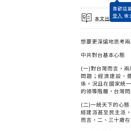
喜歡這篇
登入
後
本文出自 1992
想要更深遠地思考兩
中共對台基本心態
(一)對台灣而言，
問題；經濟建設、
係。況且在國家統
的領導階層，台灣問
(二)一統天下的心
經建派甚至民主派
而言，二、三十歲在