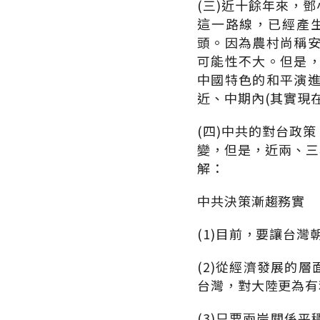
(三)近十餘年來，
這一路線，已經產
頭。因為農村尚稱
可能性不大。但是
中國特色的和平演
近、中期內(其實現
(四)中共的對台政
變，但是，近兩、三
解：
中共決策漸趨務實
(1)目前，要讓台
(2)從經濟發展的
台灣，對大陸更為有
(3)只要兩岸關係