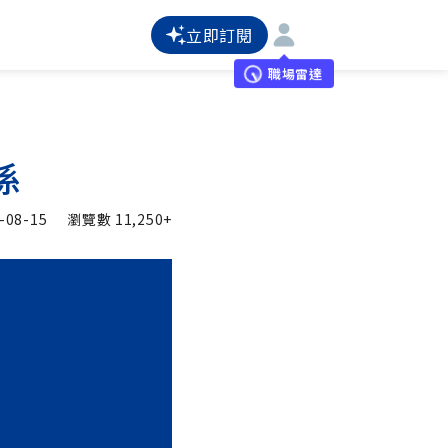
立即訂閱
職場雷達
係
-08-15
瀏覽數
11,250+