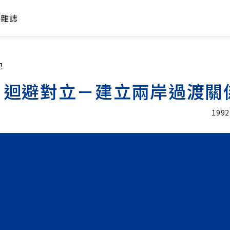
年雜誌
紀
，迴避對立－建立兩岸過渡關
1992
加入追蹤