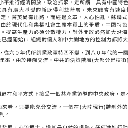
鄧小平推行經濟開放，政治抓緊，走所謂「具有中國特
生具有廣大基礎的新既得利益階層，未來雖會有速度
安定，菁英尚有出路，而經過文革，人心怕亂，蘇聯式
，由於現代化和集權社會主義本質上的矛盾，中國特色
進。提高生產力必須分散權力，對外開放必然加大沿海
在已經開始)，組織對個人和中共對地方的控制力都將
策，從六０年代所謂黨政軍特四不變，到八０年代的一
年來，由於接觸交流，中共的決策階層(大部分是技術
灣朝野在和平方式下接受一個共產黨領導的中央政府，是
層面來看，只要能充分交流，一個在(大陸現行)體制外
利。
平穩發展，交流擴大、增加是自然的趨勢。任何激進行