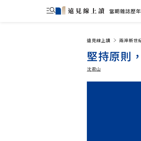
當期雜誌
歷
遠見線上讀
兩岸新世
堅持原則
沈君山
沈君山