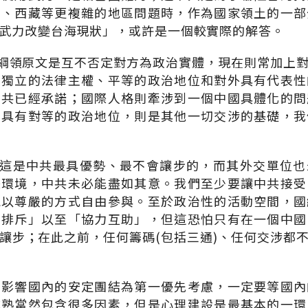
疆、西藏等更複雜的地區問題時，作為國家領土的一部
武力改變台海現狀」，或許是一個較實際的解答。
統綱領原文是互不否定對方為政治實體，現在則常加上
：獨立的法律主權、平等的政治地位和對外具有代表性
中共已經承諾；國際人格則牽涉到一個中國具體化的問
，具有對等的政治地位，則是其他一切交涉的基礎，我
：這是中共最具優勢、最不會讓步的，而其外交單位
際環境，中共未必能盡如其意。我們至少要讓中共接受
能以尊嚴的方式自由參與。至於政治性的活動空間，國
不排斥」以至「協力互助」，但這恐怕只有在一個中國
讓步；在此之前，任何籌碼(包括三通)、任何交涉都
不影響國內的安定團結為第一優先考慮，一定要等國內
成熟當然包含很多因素，但是心理建設是最基本的一環