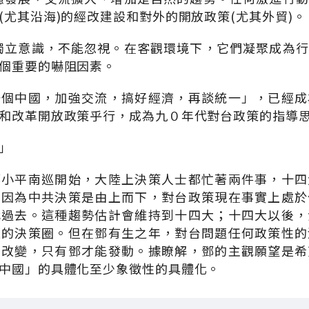
(尤其沿海)的經改建設和對外的開放政策(尤其外貿)。
的獨立意識，不能忽視。在客觀環境下，它們凝聚成為
個重要的嚇阻因素。
一個中國，加強交流，搞好經濟，再談統一」，已經成
和改革開放政策乎行，成為九０年代對台政策的指導
」
鄧小平南巡開始，大陸上決策人士都忙著兩件事，十四
。因為中共決策是由上而下，對台政策現在事實上處於
代過去。這種趨勢估計會維持到十四大；十四大以後，
題的決策圈。但在鄧有生之年，對台問題任何政策性的
的改變，只有鄧才能發動。據瞭解，鄧的主觀願望是希
中國」的具體化至少象徵性的具體化。