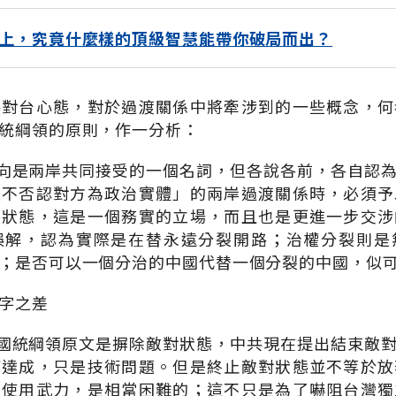
上，究竟什麼樣的頂級智慧能帶你破局而出？
共對台心態，對於過渡關係中將牽涉到的一些概念，何
統綱領的原則，作一分析：
一向是兩岸共同接受的一個名詞，但各說各前，各自認
互不否認對方為政治實體」的兩岸過渡關係時，必須予
裂狀態，這是一個務實的立場，而且也是更進一步交涉
誤解，認為實際是在替永遠分裂開路；治權分裂則是
；是否可以一個分治的中國代替一個分裂的中國，似
字之差
：國統綱領原文是摒除敵對狀態，中共現在提出結束敵
何達成，只是技術問題。但是終止敵對狀態並不等於放
棄使用武力，是相當困難的；這不只是為了嚇阻台灣獨