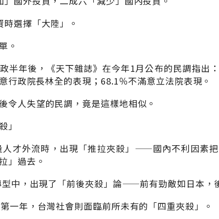
加」國外投資，二成六「減少」國內投資。
資時選擇「大陸」。
單。
政半年後，《天下雜誌》在今年1月公布的民調指出：5
滿意行政院長林全的表現；68.1％不滿意立法院表現。
後令人失望的民調，竟是這樣地相似。
殺」
大量人才外流時，出現「推拉夾殺」——國內不利因素
拉」過去。
濟轉型中，出現了「前後夾殺」論——前有勁敵如日本，
的第一年，台灣社會則面臨前所未有的「四重夾殺」。