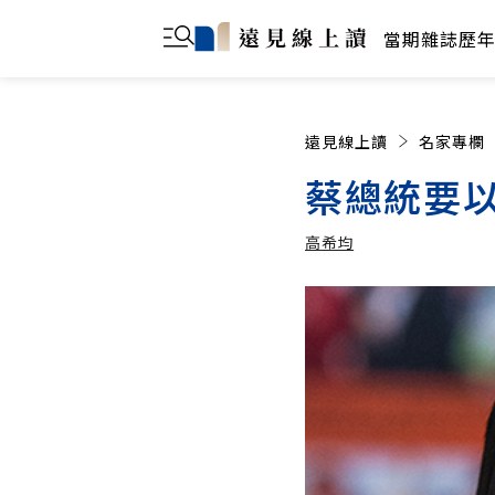
當期雜誌
歷
遠見線上讀
名家專欄
蔡總統要以
高希均
高希均