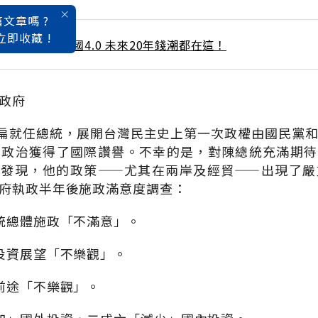
文章嗎 ?
立即收藏 !
 / 3月號雜誌 泰國4.0 未來20年錢潮都在這！
政府
水扁就任總統，展開台灣民主史上第一次政權由國民黨
主政治獲得了國際讚譽。不幸的是，對陳總統充滿期待
地發現，他的政策——尤其在兩岸及經貿——出現了嚴
府執政半年後施政滿意度調查：
統總體施政「不滿意」。
投資展望「不樂觀」。
前途「不樂觀」。