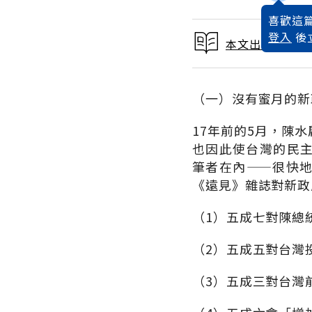
喜歡這篇
登入
後
本文出自 2017
（一）沒有蜜月的新
17年前的5月，陳
也因此使台灣的民
筆者在內——很快
《遠見》雜誌對新政
（1）五成七對陳總
（2）五成五對台灣
（3）五成三對台灣