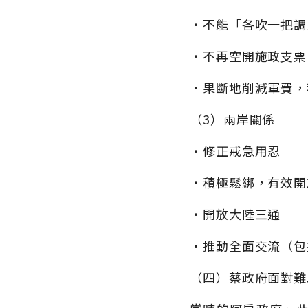
‧不能「各吹一把調
‧不再空開施政支票（如
‧果斷地削減軍費，
（3）兩岸關係
‧修正戒急用忍
‧積極鬆綁，有效開
‧開放大陸三通
‧推動全面交流（包
（四）蔡政府面對難