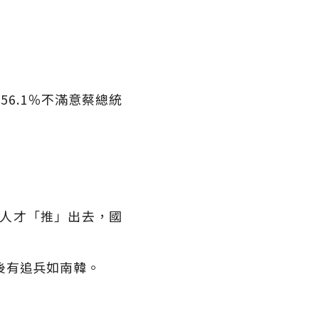
6.1％不滿意蔡總統
把人才「推」出去，國
後有追兵如南韓。