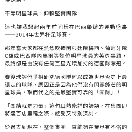
不靠明星球員，仰賴堅實團隊
這也讓我想起兩年前同樣在巴西舉辦的運動盛事
——2014年世界杯足球賽。
那年當大家都在熱烈吹捧阿根廷隊梅西、葡萄牙隊
C羅或巴西隊內馬爾等幾位明星球員的英勇事蹟，
最終卻是由沒有任何巨星光環加持的德國隊奪冠。
賽後球評們爭相研究德國隊何以成為世界盃史上最
穩定的球隊，原因正是因為他們沒有閃露鋒芒的明
星球員，取而代之的是最堅實可靠的「團隊」！
「團結就是力量」這句耳熟能詳的諺語，在集團即
將達百店里程之際，感受又特別深刻。
從過去到現在，整個集團一直能夠在業界有不俗的