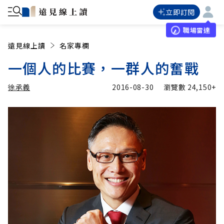
立即訂閱
職場雷達
遠見線上讀
名家專欄
一個人的比賽，一群人的奮戰
徐承義
2016-08-30
瀏覽數
24,150+
加入追蹤
徐承義