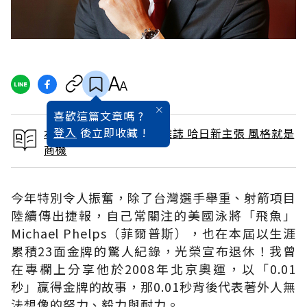
喜歡這篇文章嗎 ?
登入
後立即收藏 !
本文出自 2016 / 9月號雜誌 哈日新主張 風格就是
商機
今年特別令人振奮，除了台灣選手舉重、射箭項目
陸續傳出捷報，自己常關注的美國泳將「飛魚」
Michael Phelps（菲爾普斯），也在本屆以生涯
累積23面金牌的驚人紀錄，光榮宣布退休！我曾
在專欄上分享他於2008年北京奧運，以「0.01
秒」贏得金牌的故事，那0.01秒背後代表著外人無
法想像的努力、毅力與耐力。