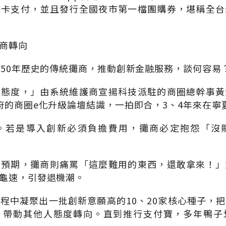
遊卡支付，並且發行全國夜市第一檔團購券，堪稱全台
商轉向
、50年歷史的傳統攤商，推動創新金融服務，談何容易
守態度，」由系統維護商宣揚科技派駐的商圈總幹事黃
府的商圈e化升級論壇結識，一拍即合，3、4年來在寧
。若是導入創新必須負擔費用，攤商必定抱怨「沒
如預期，攤商則痛罵「這麼難用的東西，還敢拿來！」
龜速，引發退機潮。
程中凝聚出一批創新意願高的10、20家核心種子，
，帶動其他人態度轉向。直到推行支付寶，多年鴨子