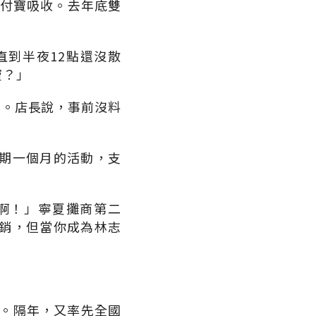
支付寶吸收。去年底雙
直到半夜12點還沒散
寶？」
狂潮。店長說，事前沒料
期一個月的活動，支
啊！」寧夏攤商第二
銷，但當你成為林志
券。隔年，又率先全國