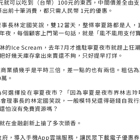
元就可以吃到（台幣）100元的東西，中間價差全由
更祭出前十筆消費，都只需人民幣 1元的優惠。
事長林定國笑說，雙12當天，整條寧夏路都是人，
年夜，每個顧客上門第一句話，就是「能不能用支付
的Ice Scream，去年7月才進駐寧夏夜市就趕上
把好幾天庫存拿出來賣還不夠，只好提早打烊。
攤商業績幾乎是平時三倍，差一點的也有兩倍。粗估為
0萬。
為何選擇投在寧夏夜市？「因為寧夏是夜市界林志玲
協會理事長的林定國笑說，一般模特兒還得砸錢自我行
還怕沒有免費資源嗎？
就在金融創新上搶了多次頭香。
市政府，導入手機App雲端服務，讓民眾下載電子優惠