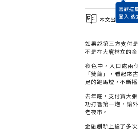
喜歡這篇
登入
後
本文出自 201
如果說第三方支付
不是在大廈林立的金
夜色中，入口處兩
「雙龍」，看起來
足的跑馬燈，不斷播
去年底，支付寶大張
功打響第一炮，讓外
老夜市。
金融創新上搶了多次