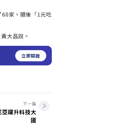
60家。隨後「1元吃
」黃大昌說。
立即開啟
下一篇
尼亞躍升科技大
國