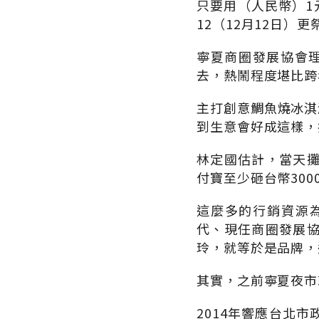
只要用（人民幣）1
12（12月12日）
寧夏商圈發展協會理
去，熱鬧程度堪比跨
主打創意鯛魚燒冰淇淋
到生意會好成這樣，
林定國估計，當天
付寶至少砸台幣300
這麼多的行銷資源
代、現任商圈發展
玲，就等於是品牌，
其實，之前寧夏夜市
2014年響應台北