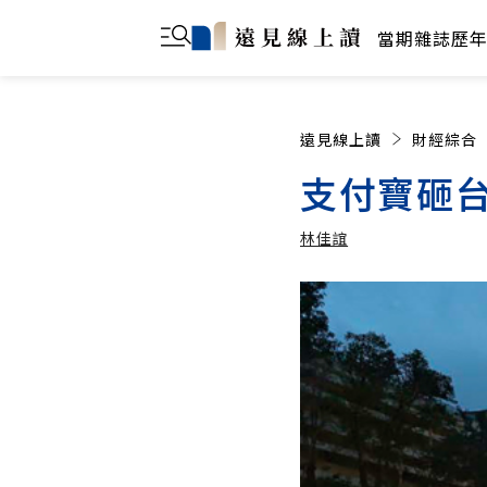
當期雜誌
歷
遠見線上讀
財經綜合
支付寶砸台
林佳誼
林佳誼