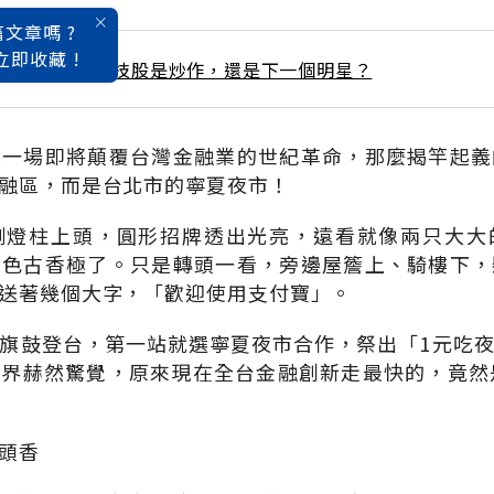
文章嗎 ?
立即收藏 !
6 / 4月號雜誌 生技股是炒作，還是下一個明星？
是一場即將顛覆台灣金融業的世紀革命，那麼揭竿起義
融區，而是台北市的寧夏夜市！
側燈柱上頭，圓形招牌透出光亮，遠看就像兩只大大
古色古香極了。只是轉頭一看，旁邊屋簷上、騎樓下，
送著幾個大字，「歡迎使用支付寶」。
旗鼓登台，第一站就選寧夏夜市合作，祭出「1元吃
界赫然驚覺，原來現在全台金融創新走最快的，竟然
頭香