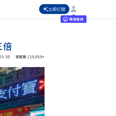
立即訂閱
職場雷達
三倍
03-30
瀏覽數
119,650+