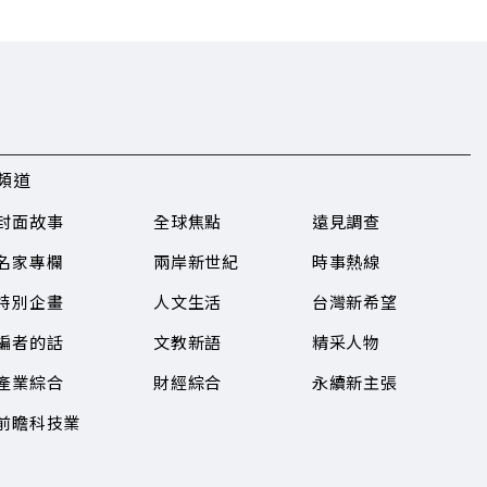
頻道
封面故事
全球焦點
遠見調查
名家專欄
兩岸新世紀
時事熱線
特別企畫
人文生活
台灣新希望
編者的話
文教新語
精采人物
產業綜合
財經綜合
永續新主張
前瞻科技業