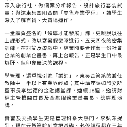
深入旅行社，做個案分析報告、設計旅行套裝試
賣；與遠東集團則合開「零售產業學程」，讓學生
深入了解百貨、大賣場運作。
一堂頗負盛名的「領導才能發展」課，更跳脫以往
上課形式，改以寒暑假營隊進行。五天四夜的密集
訓練，在討論及遊戲中，結業時要合作寫一份社會
企業的創業企畫書，再上台報告，正是學生口中最
爆肝、但印象最深的課程。
學管理，還重視引進「業師」。東吳企管系的兼任
教師中一半以上有業界經驗；其中講座課如證交所
董事長李述德的金融講堂課，連續18週，邀請財
經主管機關首長及金融服務業董事長、總經理演
講。
實習及交換學生更是管理科系大熱門。李弘暉提
到，現在元智管院刻意把基礎、必修課程都在三年