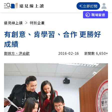
立即訂閱
職場雷達
遠見線上讀
特別企畫
有創意、肯學習、合作 更勝好
成績
鄭婷方、尹俞歡
2016-02-16
瀏覽數
6,650+
加入追蹤
鄭婷方、尹俞歡