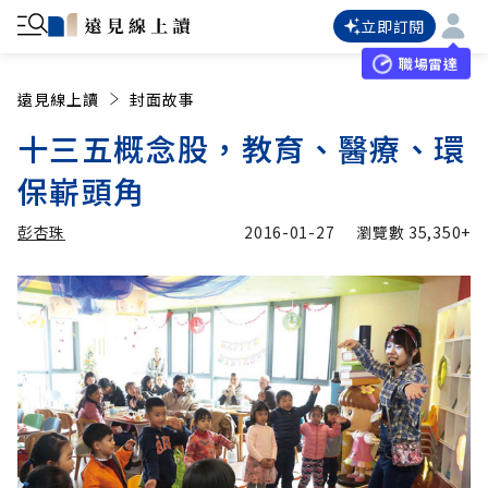
立即訂閱
職場雷達
遠見線上讀
封面故事
十三五概念股，教育、醫療、環
保嶄頭角
彭杏珠
2016-01-27
瀏覽數
35,350+
加入追蹤
彭杏珠