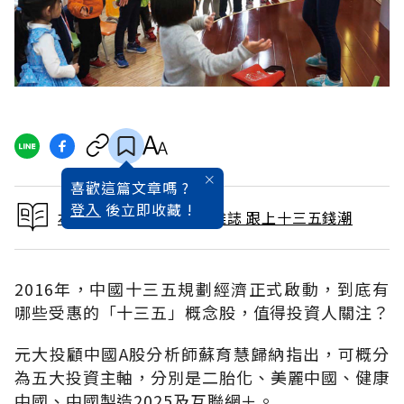
喜歡這篇文章嗎 ?
登入
後立即收藏 !
本文出自 2016 / 2月號雜誌 跟上十三五錢潮
2016年，中國十三五規劃經濟正式啟動，到底有
哪些受惠的「十三五」概念股，值得投資人關注？
元大投顧中國A股分析師蘇育慧歸納指出，可概分
為五大投資主軸，分別是二胎化、美麗中國、健康
中國、中國製造2025及互聯網＋。