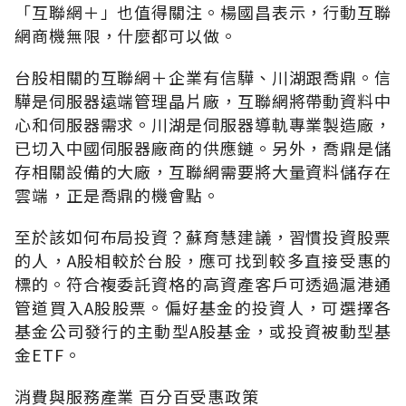
「互聯網＋」也值得關注。楊國昌表示，行動互聯
網商機無限，什麼都可以做。
台股相關的互聯網＋企業有信驊、川湖跟喬鼎。信
驊是伺服器遠端管理晶片廠，互聯網將帶動資料中
心和伺服器需求。川湖是伺服器導軌專業製造廠，
已切入中國伺服器廠商的供應鏈。另外，喬鼎是儲
存相關設備的大廠，互聯網需要將大量資料儲存在
雲端，正是喬鼎的機會點。
至於該如何布局投資？蘇育慧建議，習慣投資股票
的人，A股相較於台股，應可找到較多直接受惠的
標的。符合複委託資格的高資產客戶可透過滬港通
管道買入A股股票。偏好基金的投資人，可選擇各
基金公司發行的主動型A股基金，或投資被動型基
金ETF。
消費與服務產業 百分百受惠政策