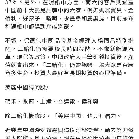
37％。另外，在濕紙巾方面，南六的客戶則涵蓋
中國前十大嬰兒品牌中的六家，例如媽咪寶貝、金
佰利、好孩子、噯呵、永豐餘和麗嬰房，目前尿布
和濕紙巾都達到產能滿載。
不過，保德信中國品牌基金經理人楊國昌特別提
醒，二胎化仍需要較長時間發酵，不像新能源汽
車、環保等政策，中國政府大手筆砸錢投資後，產
值就會出來，「二胎化」仍需觀察一般大眾是否願
意多生育，投資人最好有長期投資的心理準備。
美麗中國標的股〉
碩禾、永冠、上緯、台達電、健和興
除二胎化概念股，「美麗中國」也具有潛力。
近幾年中國深受霧霾與環境汙染衝擊，過去努力發
展太陽能、風力發電，現在更積極開發電動車等清