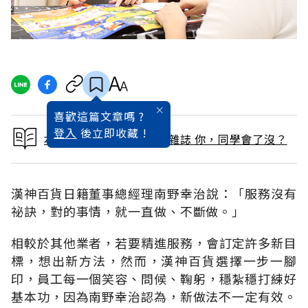
喜歡這篇文章嗎 ?
登入
後立即收藏 !
本文出自 2015 / 11月號雜誌 你，同學會了沒？
漢神百貨日籍董事總經理南野幸治說：「服務沒有
祕訣，對的事情，就一直做、不斷做。」
相較於其他業者，若要精進服務，會訂定許多新目
標，想出新方法，然而，漢神百貨選擇一步一腳
印，員工每一個笑容、問候、鞠躬，穩紮穩打練好
基本功，因為南野幸治認為，新做法不一定有效。