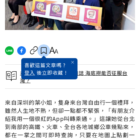
喜歡這篇文章嗎 ?
登入
後立即收藏 !
本文出自 2015 / 5月號雜誌 海底撈能否征服台
灣？
來自深圳的葉小姐，隻身來台灣自由行一個禮拜，
雖然人生地不熟，但卻一點都不緊張，「有朋友介
紹我用一個很紅的App叫轉乘通。」這讓她從台北
到南部的高鐵、火車、全台各地城鄉公車幾點來，
都在一掌之間可即時查詢，只要在地圖上點劃一