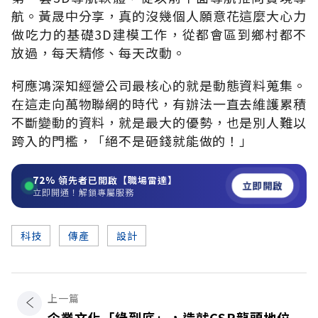
航。黃晟中分享，真的沒幾個人願意花這麼大心力
做吃力的基礎3D建模工作，從都會區到鄉村都不
放過，每天精修、每天改動。
柯應鴻深知經營公司最核心的就是動態資料蒐集。
在這走向萬物聯網的時代，有辦法一直去維護累積
不斷變動的資料，就是最大的優勢，也是別人難以
跨入的門檻，「絕不是砸錢就能做的！」
72%
領先者已開啟【職場雷達】
立即開啟
立即開通！解鎖專屬服務
科技
傳產
設計
上一篇
企業文化「綠到底」，造就CSR龍頭地位