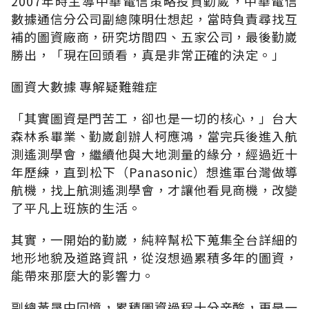
2007年時主導中華電信策略投資勤崴，中華電信
數據通信分公司副總陳明仕想起，當時負責尋找互
補的圖資廠商，研究坊間四、五家公司，最後勤崴
勝出，「現在回頭看，真是非常正確的決定。」
圖資大數據 專解疑難雜症
「其實圖資是門苦工，卻也是一切的核心，」台大
森林系畢業、勤崴創辦人柯應鴻，當完兵後進入航
測遙測學會，繼續他與大地測量的緣分，經過近十
年歷練，直到松下（Panasonic）想進軍台灣做導
航機，找上航測遙測學會，才讓他看見商機，改變
了平凡上班族的生活。
其實，一開始的勤崴，純粹幫松下蒐集全台詳細的
地形地貌及道路資訊，從沒想過累積多年的圖資，
能帶來那麼大的影響力。
副總黃晟中回憶，累積圖資過程十分辛酸，更是一