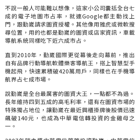
不說一般人可能難以想像，這家小公司囊括全台七
成的電子地圖市占率，就連Google都主動找上
門，跟勤崴請求圖資授權。其他像用雅虎或微軟搜
尋位置，用的也都是勤崴的圖資或店家資訊，車載
導航系統同樣吃下近六成市占。
直到2010年，勤崴國際更從幕後走向幕前，推出
自有品牌行動導航軟體樂客導航王，搭上智慧型手
機起飛，快速累積破420萬用戶，同樣也在手機導
航界占七成市場。
說勤崴是全台最厲害的圖資大王，一點都不為過。
長年維持四到五成的高毛利率，還有在圖資市場的
特殊獨占地位，讓勤崴在最近興櫃掛牌後股價迅速
飆破140元，也成為中華電信轉投資的金雞母之
一。