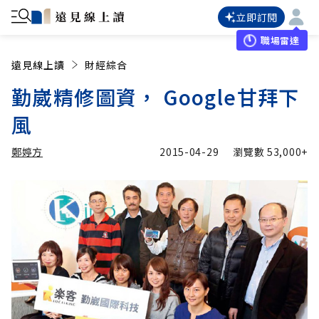
立即訂閱
職場雷達
遠見線上讀
財經綜合
勤崴精修圖資， Google甘拜下
風
鄭婷方
2015-04-29
瀏覽數
53,000+
加入追蹤
鄭婷方