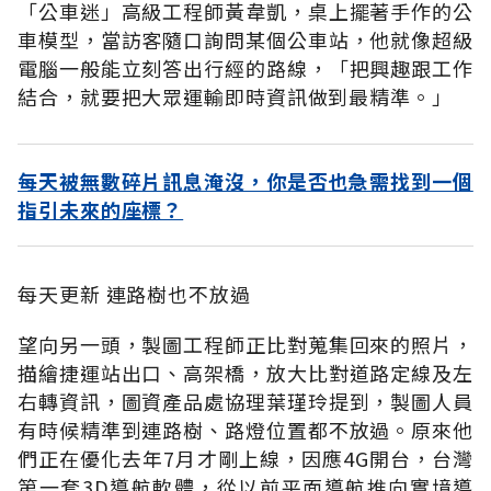
「公車迷」高級工程師黃韋凱，桌上擺著手作的公
車模型，當訪客隨口詢問某個公車站，他就像超級
電腦一般能立刻答出行經的路線，「把興趣跟工作
結合，就要把大眾運輸即時資訊做到最精準。」
每天被無數碎片訊息淹沒，你是否也急需找到一個
指引未來的座標？
每天更新 連路樹也不放過
望向另一頭，製圖工程師正比對蒐集回來的照片，
描繪捷運站出口、高架橋，放大比對道路定線及左
右轉資訊，圖資產品處協理葉瑾玲提到，製圖人員
有時候精準到連路樹、路燈位置都不放過。原來他
們正在優化去年7月才剛上線，因應4G開台，台灣
第一套3D導航軟體，從以前平面導航推向實境導