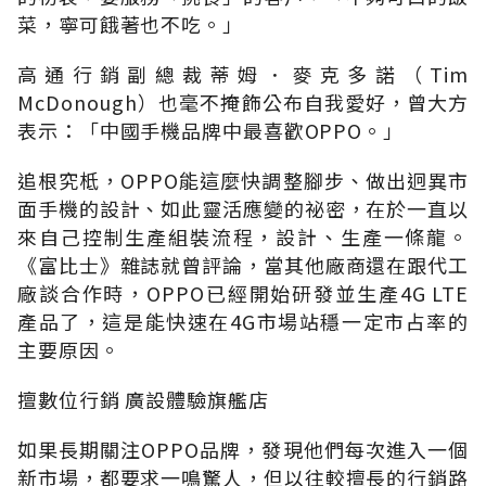
菜，寧可餓著也不吃。」
高通行銷副總裁蒂姆．麥克多諾（Tim
McDonough）也毫不掩飾公布自我愛好，曾大方
表示：「中國手機品牌中最喜歡OPPO。」
追根究柢，OPPO能這麼快調整腳步、做出迥異市
面手機的設計、如此靈活應變的祕密，在於一直以
來自己控制生產組裝流程，設計、生產一條龍。
《富比士》雜誌就曾評論，當其他廠商還在跟代工
廠談合作時，OPPO已經開始研發並生產4G LTE
產品了，這是能快速在4G市場站穩一定市占率的
主要原因。
擅數位行銷 廣設體驗旗艦店
如果長期關注OPPO品牌，發現他們每次進入一個
新市場，都要求一鳴驚人，但以往較擅長的行銷路