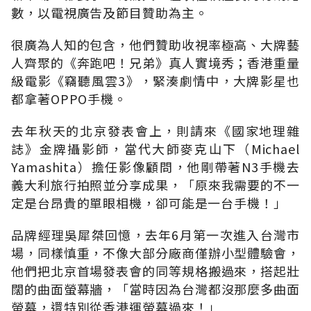
數，以電視廣告及節目贊助為主。
很廣為人知的包含，他們贊助收視率極高、大牌藝
人齊聚的《奔跑吧！兄弟》真人實境秀；香港重量
級電影《竊聽風雲3》，緊湊劇情中，大牌影星也
都拿著OPPO手機。
去年秋天的北京發表會上，則請來《國家地理雜
誌》金牌攝影師，當代大師麥克山下（Michael
Yamashita）擔任影像顧問，他剛帶著N3手機去
義大利旅行拍照並分享成果，「原來我需要的不一
定是台昂貴的單眼相機，卻可能是一台手機！」
品牌經理吳犀桀回憶，去年6月第一次進入台灣市
場，同樣慎重，不像大部分廠商僅辦小型體驗會，
他們把北京首場發表會的同等規格搬過來，搭起壯
闊的曲面螢幕牆，「當時因為台灣都沒那麼多曲面
螢幕，還特別從香港運螢幕過來！」