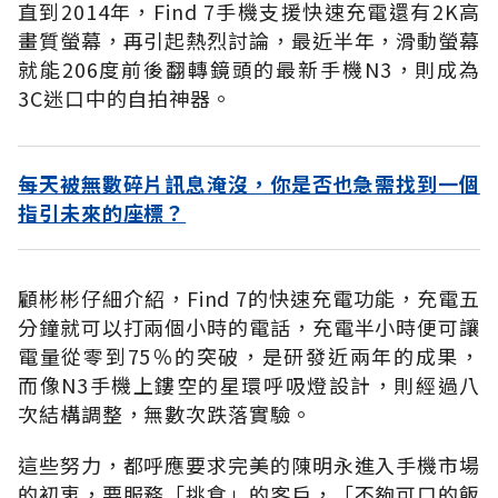
直到2014年，Find 7手機支援快速充電還有2K高
畫質螢幕，再引起熱烈討論，最近半年，滑動螢幕
就能206度前後翻轉鏡頭的最新手機N3，則成為
3C迷口中的自拍神器。
每天被無數碎片訊息淹沒，你是否也急需找到一個
指引未來的座標？
顧彬彬仔細介紹，Find 7的快速充電功能，充電五
分鐘就可以打兩個小時的電話，充電半小時便可讓
電量從零到75％的突破，是研發近兩年的成果，
而像N3手機上鏤空的星環呼吸燈設計，則經過八
次結構調整，無數次跌落實驗。
這些努力，都呼應要求完美的陳明永進入手機市場
的初衷，要服務「挑食」的客戶，「不夠可口的飯