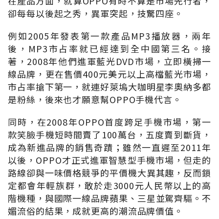
在產品方面，就算OPPO有時不算是市場先行者，
卻每每以後起之秀，異軍突起，技驚四座。
例如2005年發表第一款產品MP3播放器，兩年
後，MP3市占率就已經達到全中國第三名。接
著，2008年他們進軍藍光DVD市場，立即橫掃一
線品牌，更在售價400元美元以上高檔藍光市場，
市占率搶下第一，就連好萊塢大咖明星李奧納多都
是粉絲，後來也才願意幫OPPO手機代言。
同時，在2008年OPPO首度跨足手機市場，第一
款笑臉手機短時間賣了100萬台，五度賣到斷貨，
成為新進品牌的銷售奇蹟；雖然一直遲至2011年
以後，OPPO才正式進軍智慧型手機市場，但走的
路線卻與一味價格競爭的平價機大異其趣，反而鎖
定都會年輕族群，敢於走3000元人民幣以上的高
階機種，與國際一線品牌蘋果、三星並駕齊驅。不
媚流俗的結果，成就更高的潮流品牌價值。