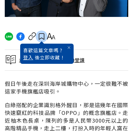
喜歡這篇文章嗎 ?
登入
後立即收藏 !
本文出自風雲品牌致勝10堂課
假日午後走在深圳海岸城購物中心，一定很難不被
這家手機旗艦店吸引。
白綠搭配的企業識別格外醒目，那是這幾年在國際
快速竄紅的科技品牌「OPPO」的概念旗艦店。走
近柚木色長桌，陳列的多是人民幣3000元以上的
高階精品手機，走上二樓，打扮入時的年輕人窩在