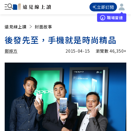
立即訂閱
職場雷達
遠見線上讀
封面故事
後發先至，手機就是時尚精品
鄭婷方
2015-04-15
瀏覽數
46,350+
加入追蹤
鄭婷方