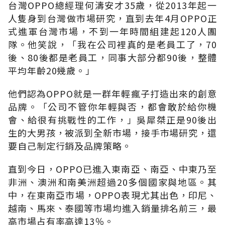
台灣OPPO總經理何濤安才35歲，從2013年起一
人隻身到台灣做市場研究，直到去年4月OPPO正
式進軍台灣市場，不到一年時間組建起120人團
隊。他笑說，「我在公司裡真的是老員工了，70
後、80後都是老員工，同事大部分都90後，整體
平均年齡20幾歲。」
他們認為OPPO就是一群年輕瘋子打造出來的創意
品牌。「公司不管你年輕與否，都會敢於給你機
會、給很有挑戰性的工作，」吳犀桀正是90後出
生的大男孩，被派到全新市場，接手市場研究，還
要自己制定行銷及品牌策略。
直到今日，OPPO已進入東南亞、南亞、中東乃至
非洲、澳洲和南美洲超過20多個國家與地區。其
中，在東南亞市場，OPPO表現尤其出色，印尼、
越南、馬來、泰國等市場均進入銷量排名前三，最
高市場占有率高達13％。