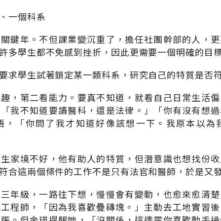
、一個科系
的關鍵年。不但課業變沉重了，擔任社團幹部的人，更
許多學生都不免感到挫折，因此更需要一個明確的目
要求學生試著鎖定某一類科系，研究自己的特質是否
興趣，第二看能力。要真不知道，就看自己日常生活偏
，「我不知道要讀醫科，還是法律。」「你有沒有想過
悟，「你問了我才知道好像該想一下。我原本以為
學生家境不好，他有助人的特質，但潛意識也想找份收
符合這兩個條件的工作不是只有法官和醫師，於是又
、三年級，一路往下想，慢慢會有變動，也愈來愈清楚
木工程師，「因為我喜歡疊磚塊。」主動去工地實習後
慌張。但金瑛提醒她，「沒關係，這透露你喜歡動手操