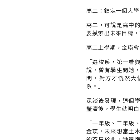
高二：鎖定一個大學
高二，可說是高中
要摸索出未來目標，
高二上學期，金瑛會
「選校系，第一看
說，曾有學生問她
問，對方才恍然大
系。」
深談後發現，這個
釐清後，學生就明白
「一年級、二年級
金瑛，未來想當土
的不只於此，她很