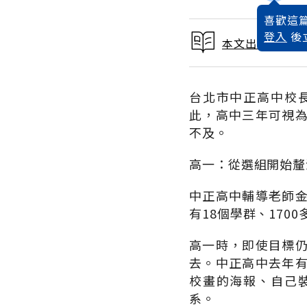
喜歡這篇
登入
後
本文出自2015
台北市中正高中校
此，高中三年可視
不及。
高一：從選組開始釐
中正高中輔導老師
有18個學群、17
高一時，即使目標
去。中正高中去年
校畫的海報、自己
系。