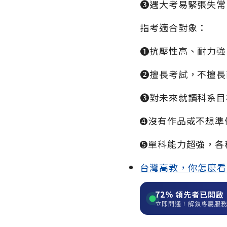
➌遇大考易緊張失常
指考適合對象：
➊抗壓性高、耐力強
➋擅長考試，不擅長
➌對未來就讀科系目
➍沒有作品或不想準
➎單科能力超強，各
台灣高教，你怎麼看
72%
領先者已開啟
立即開通！解鎖專屬服