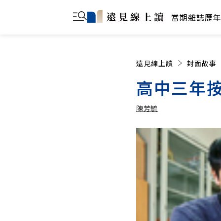
當期雜誌
歷
遠見線上讀
封面故事
高中三年
陳芳毓
陳芳毓