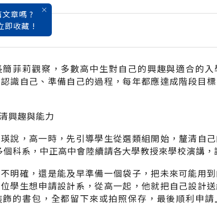
文章嗎 ?
立即收藏 !
大學入學指南
長簡菲莉觀察，多數高中生對自己的興趣與適合的入
為認識自己、準備自己的過程，每年都應達成階段目標
清興趣與能力
金瑛說，高一時，先引導學生從選類組開始，釐清自己
00多個科系，中正高中會陸續請各大學教授來學校演講
仍不明確，還是能及早準備一個袋子，把未來可能用到
有位學生想申請設計系，從高一起，他就把自己設計送
裝飾的書包，全都留下來或拍照保存，最後順利申請