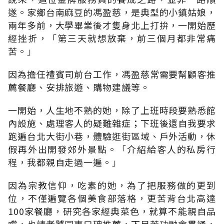
遂。家鄉台南麻豆的馮盈慈，是典型的小鎮姑娘，
兩年多前，大學畢業後才隻身北上打拚，一開始歷
經挫折，「第三天就想放棄，前三個月都非常痛
苦。」
因為擔任禮賓司前台工作，馮盈慈常需要幫顧客推
薦餐廳、安排旅遊、購物建議等。
一開始，人生地不熟的她，除了上班時段要熟悉館
內設施、處理客人的疑難雜症；下班後還自我要求
跑遍台北大街小巷，體驗逛街區域、戶外活動，休
假再外出開發郊外景點。「介紹給客人的私房行
程，我都親自走過一遍。」
因為宗教信仰，吃素的她，為了把服務做的更到
位，不僅遍覽各個美食部落格，更苦背台北高達
100家餐廳，研究各家經典菜色，就算不能親自品
嚐，也請老饕同事口碑推薦，下足苦功融會貫通，