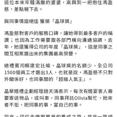
這位本來牢騷滿腹的婆婆，高興到一把抱住馮盈
慈，差點親下去。
與同事情誼絕佳 獲頒「晶球獎」
馮盈慈對客戶的服務口碑，讓她得到最多客戶的稱
讚；也因為工作需要跟各部門橫向溝通協調，去
年，她還獲得公司的年度「晶球獎」，這是同事之
間互相票選出來的集團最高榮譽。
總禮賓司賴建宏比喻，晶球獎的名額少，全公司
1500個員工才選出3人，也就是說，馮盈慈不只對
外關係好，也同事間的「超級人氣王」。
晶華婚禮企劃經理趙天鴻表示，每次有婚宴客人需
要寄送物品，或叫車，同事拜託Olivia幫忙，她來
者不拒，把同事的事，當自己的事。
說來，這位金牌服務員的養成之路，並非一路順