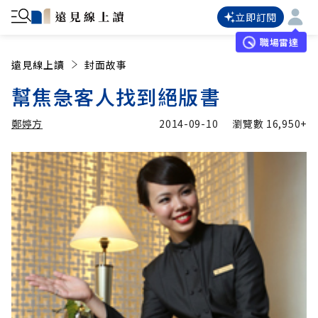
立即訂閱
職場雷達
遠見線上讀
封面故事
幫焦急客人找到絕版書
鄭婷方
2014-09-10
瀏覽數
16,950+
加入追蹤
鄭婷方