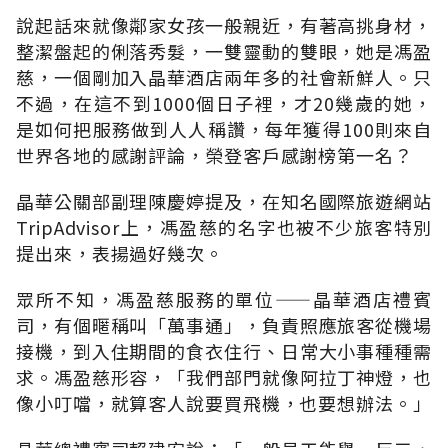
說起話來就像鄰家女孩一般親近，有著高挑身材，
整潔盤起的俐落秀髮，一雙靈動的雙眼，她是馮盈
慈，一個剛加入晶華酒店兩年多的社會新鮮人。只
不過，在這不到1000個日子裡，才20幾歲的她，
是如何把服務做到人人稱讚，每年獲得100則來自
世界各地的感謝評論，榮登客戶感謝榜第一名？
晶華公關部副理陳慶婷提及，在知名國際旅遊網站
TripAdvisor上，馮盈慈的名字也被不少旅客特別
提出來，表揚過好幾次。
眾所不知，馮盈慈服務的單位——晶華酒店禮賓
司，有個暱稱叫「萬事通」，負責照應旅客從機場
接機，到入住期間的食衣住行、日常大小事種種需
求。馮盈慈形容，「我們部門就像阿拉丁神燈，也
像小叮噹，就算客人說要買飛機，也要想辦法。」