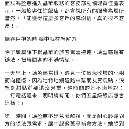
面試馮盈慈進入晶華服務的客務部副協理黃佳瑩表
示，一般旅客住進飯店，都會視所有的服務為理所
當然，「能獲得這麼多客戶的感謝信，真的很不容
易！」
聽客戶抱怨時 腦中就在想解方
除了屢屢讓下榻晶華的旅客驚喜連連，馮盈慈還有
辦法，扭轉顧客的不滿情緒。
一天早上，馮盈慈當班，遇見一位氣急敗壞的小姐
衝向櫃檯，因為她特地繞遠路來幫朋友買糕點，沒
想到甜點舖卻還沒營業，趕時間的她不滿地說：
「打電話過來，明明說有開，你們五星級飯店怎會
這樣！」
第一時間，馮盈慈不是急著解釋，而是耐心聆聽對
方的想法跟需求，腦中趕緊蒐尋補救方法。她想到