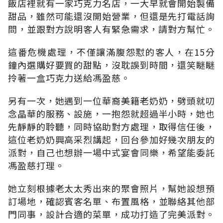
飯店裡就有一家巧克力名店，一大早就會開始製備
甜品，雖然可能還沒開始營業，但還是先打電話詢
問，並跟對方說明客人有緊急需求，請對方幫忙。
這番危機處理，不僅讓滿腹怨懟的客人，在15分
鐘內選購好要買的甜點，沒耽誤到時間，還笑瞇瞇
拎著一盒巧克力送給馮盈慈。
另有一次，她遇到一位華裔美籍老奶奶，劈頭就叨
念晶華的服務、設施，一抱怨就超過半小時，她也
先靜靜的聆聽，同時協助對方處理，取得信任後，
這位老奶奶興高采烈講起，回台參加好幾次朋友的
派對，自己也想辦一場中式宴會同樂，希望能委託
馮盈慈打理。
她立刻根據老太太秀出來的聚會照片，幫她設想預
訂場地，確認賓客名單、布置風格，並聯絡其他部
門同事，設計合適的菜單，成功打造了完美派對。