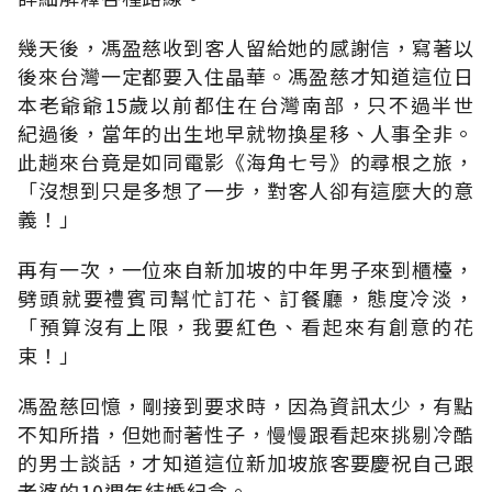
幾天後，馮盈慈收到客人留給她的感謝信，寫著以
後來台灣一定都要入住晶華。馮盈慈才知道這位日
本老爺爺15歲以前都住在台灣南部，只不過半世
紀過後，當年的出生地早就物換星移、人事全非。
此趟來台竟是如同電影《海角七号》的尋根之旅，
「沒想到只是多想了一步，對客人卻有這麼大的意
義！」
再有一次，一位來自新加坡的中年男子來到櫃檯，
劈頭就要禮賓司幫忙訂花、訂餐廳，態度冷淡，
「預算沒有上限，我要紅色、看起來有創意的花
束！」
馮盈慈回憶，剛接到要求時，因為資訊太少，有點
不知所措，但她耐著性子，慢慢跟看起來挑剔冷酷
的男士談話，才知道這位新加坡旅客要慶祝自己跟
老婆的10週年結婚紀念。