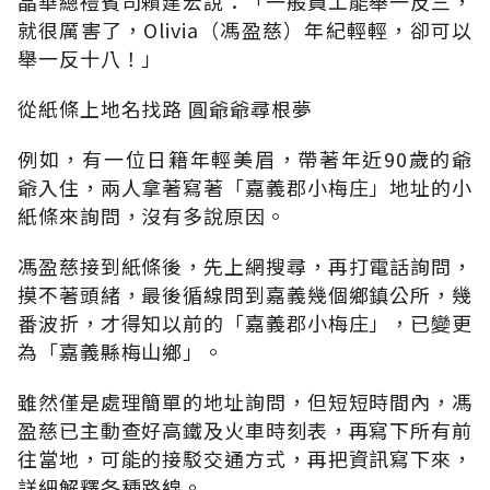
晶華總禮賓司賴建宏說：「一般員工能舉一反三，
就很厲害了，Olivia（馮盈慈）年紀輕輕，卻可以
舉一反十八！」
從紙條上地名找路 圓爺爺尋根夢
例如，有一位日籍年輕美眉，帶著年近90歲的爺
爺入住，兩人拿著寫著「嘉義郡小梅庄」地址的小
紙條來詢問，沒有多說原因。
馮盈慈接到紙條後，先上網搜尋，再打電話詢問，
摸不著頭緒，最後循線問到嘉義幾個鄉鎮公所，幾
番波折，才得知以前的「嘉義郡小梅庄」，已變更
為「嘉義縣梅山鄉」。
雖然僅是處理簡單的地址詢問，但短短時間內，馮
盈慈已主動查好高鐵及火車時刻表，再寫下所有前
往當地，可能的接駁交通方式，再把資訊寫下來，
詳細解釋各種路線。