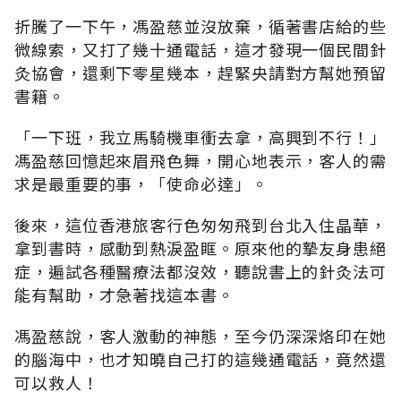
折騰了一下午，馮盈慈並沒放棄，循著書店給的些
微線索，又打了幾十通電話，這才發現一個民間針
灸協會，還剩下零星幾本，趕緊央請對方幫她預留
書籍。
「一下班，我立馬騎機車衝去拿，高興到不行！」
馮盈慈回憶起來眉飛色舞，開心地表示，客人的需
求是最重要的事，「使命必達」。
後來，這位香港旅客行色匆匆飛到台北入住晶華，
拿到書時，感動到熱淚盈眶。原來他的摯友身患絕
症，遍試各種醫療法都沒效，聽說書上的針灸法可
能有幫助，才急著找這本書。
馮盈慈說，客人激動的神態，至今仍深深烙印在她
的腦海中，也才知曉自己打的這幾通電話，竟然還
可以救人！