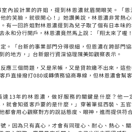
事室內設計業的許姐，提到林恩濃就眉開眼笑。「恩
到他的笑臉，就很開心！」她讚美說，林恩濃非常熱心
答。有一回許姐對林恩濃提到為兒子取了個有日本味的
去永和分行開戶，林恩濃竟然馬上說：「翔太來了喔
肯定。「台新的事業部門分得很細，但恩濃在跨部門協
到的地方，」台新銀行資深協理陳美如觀察表示。
次反應三個問題，又是呆帳，又是貸款繳不出來，這些
客戶直接撥打080或轉債務協商專線，但林恩濃會幫
長達13年的林恩濃，做好服務的關鍵是什麼？他一
心，就會知道客戶要的是什麼，」穿著筆挺西裝、五官
他都會用心觀察對方的說話態度、眼神，進而提供符
口號，因為只有真心，才會有同理心、耐心、熱心、關