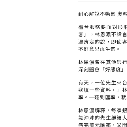
耐心解說不動氣 奧
櫃台服務要面對形
客」，林恩濃不諱
濃肯定的說，即使
不好意思再生氣。
林恩濃曾在其他銀
深刻體會「好態度」
有天，一位先生來
我填一些資料，」
率。一聽到匯率，就
林恩濃解釋，每家
氣沖沖的先生繼續
怨完美元匯率，又