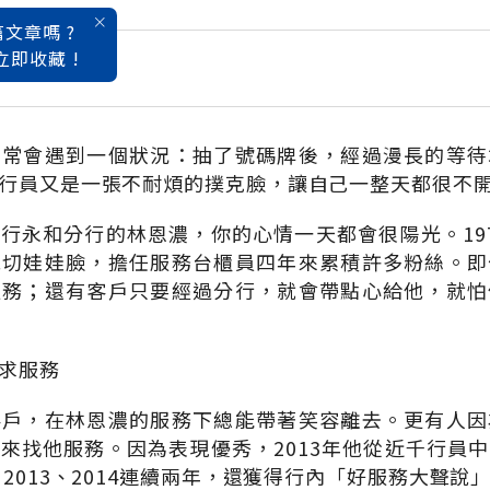
文章嗎 ?
立即收藏 !
務員50
，常會遇到一個狀況：抽了號碼牌後，經過漫長的等待
行員又是一張不耐煩的撲克臉，讓自己一整天都很不
行永和分行的林恩濃，你的心情一天都會很陽光。19
親切娃娃臉，擔任服務台櫃員四年來累積許多粉絲。即
服務；還有客戶只要經過分行，就會帶點心給他，就怕
求服務
客戶，在林恩濃的服務下總能帶著笑容離去。更有人因
來找他服務。因為表現優秀，2013年他從近千行員
2013、2014連續兩年，還獲得行內「好服務大聲說