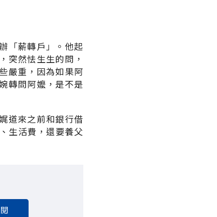
。
辦「薪轉戶」。他起
，突然怯生生的問，
些嚴重，因為如果阿
婉轉問阿嬤，是不是
娓道來之前和銀行借
租、生活費，還要養父
訂閱