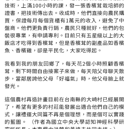
技術，上滿100小時的課，發一張香檳茸栽培師的
證書，把技術傳出去。收成時，他們直接向農民購
買，保證每月每個貨櫃有1萬元的收入，避免了中
盤商。他們更負責行銷，農民只種就好，他們的包
裝很專業，有申請專利。目前只有五星級以上的大
飯店才吃得到香檳茸，但是香檳茸的副產品如香檳
魚、香檳雞，卻是平民化，大家吃得起。
我看到我的朋友回鄉了，每天花2個小時照顧香檳
茸，剩下時間自由接案子來做，每天陪父母聊天散
步，當鄰居誇他父母「好福氣」時，他父母臉上就
發光。
這個農村再造計畫目前在台南縣的大崎村已經展開
了，希望有更多的村莊能發展出適合他們自己的模
式，讓禮運大同篇不再是個理想，而是個可以實踐
的藍圖。 （作者為國立中央大學認知神經科學研
究所所長。本專欄由洪蘭和黃達夫共同主持。）