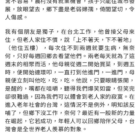
常不容易，農村沒有就業機會，孩子只能往城市發
展，放眼望去，鄉下盡是老弱婦孺，倚閭望切，令
人傷感。
我有個朋友是獨子，在台北工作，他曾接父母來
住，但老人家住不慣，說「上不著天，下不著地」
（他住五樓），每次住不到兩週就要生病，無奈
何，只好每週回鄉去看望他們。兩老每天就為了這
週末的相聚而活，他母親從週二開始買菜，到週五
時，便開始連環叩，一直打到他進門，一進門，母
親便立刻叫他吃，吃，吃。他說，只要眼睛張開，
是醒的，嘴都在咀嚼，聽得我們爆笑如雷，但笑完
卻很難過，因為我們可以體會到老人家的寂寞。在
進入老年社會的台灣，這情況不是例外，明知該反
哺了，但鄉下沒工作，奈何？最近有一股新的力量
在崛起，它若成功，年輕人可以回鄉陪伴父母，台
灣會是全世界老人羨慕的對象。