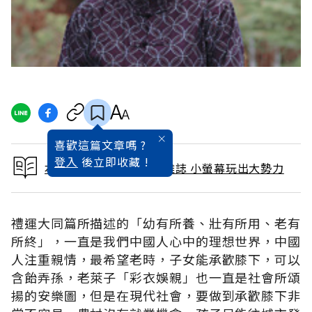
喜歡這篇文章嗎 ?
登入
後立即收藏 !
本文出自 2013 / 1月號雜誌 小螢幕玩出大勢力
禮運大同篇所描述的「幼有所養、壯有所用、老有
所終」，一直是我們中國人心中的理想世界，中國
人注重親情，最希望老時，子女能承歡膝下，可以
含飴弄孫，老萊子「彩衣娛親」也一直是社會所頌
揚的安樂圖，但是在現代社會，要做到承歡膝下非