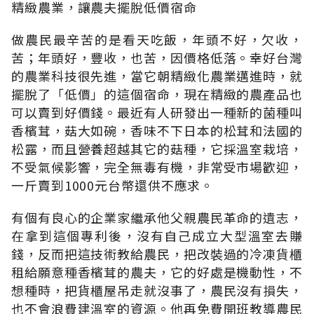
精緻農業，讓農夫擺脫低價宿命
做農民最辛苦的是看天吃飯，年頭不好，欠收，
苦；年頭好，豐收，也苦，因價格低落。幸好台灣
的農業科技很先進，當它朝精緻化農業邁進時，就
擺脫了「低價」的這個宿命，現在精緻的農產品也
可以賣到好價錢。最近有人研發出一種新的菌種叫
香檳茸，菇大如碗，香味不下日本的松茸和法國的
松露，而且營養超越其它的菇種，它採溫室栽培，
不受氣候影響，完全無毒有機，非常受市場歡迎，
一斤賣到1000元台幣還供不應求。
有個有良心的企業家繼承他父親農民革命的遺志，
在拿到這個專利後，沒有自己成立大型溫室去賺
錢，反而把這技術教給農民，把改裝過的冷凍貨櫃
租給願意種香檳茸的農夫，它的好處是機動性，不
想種時，把貨櫃屋吊走就沒事了，農民沒有損失，
也不會浪費建溫室的資源。他再免費開班教導農民