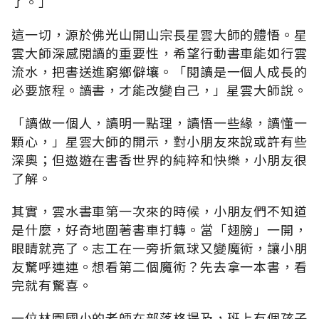
了。」
這一切，源於佛光山開山宗長星雲大師的體悟。星
雲大師深感閱讀的重要性，希望行動書車能如行雲
流水，把書送進窮鄉僻壤。「閱讀是一個人成長的
必要旅程。讀書，才能改變自己，」星雲大師說。
「讀做一個人，讀明一點理，讀悟一些緣，讀懂一
顆心，」星雲大師的開示，對小朋友來說或許有些
深奧；但遨遊在書香世界的純粹和快樂，小朋友很
了解。
其實，雲水書車第一次來的時候，小朋友們不知道
是什麼，好奇地圍著書車打轉。當「翅膀」一開，
眼睛就亮了。志工在一旁折氣球又變魔術，讓小朋
友驚呼連連。想看第二個魔術？先去拿一本書，看
完就有驚喜。
一位林園國小的老師在部落格提及，班上有個孩子