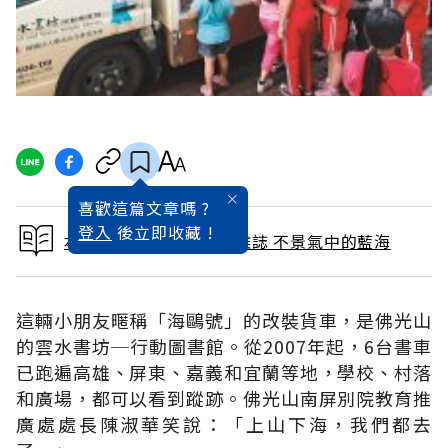
喜歡這篇文章嗎 ?
登入
後立即收藏 !
本文出自 2012 / 9月號雜誌 不景氣中的藍海
這輛小朋友暱稱「海鷗號」的改裝貨車，是佛光山
的雲水書坊─行動圖書館。從2007年起，6台書車
已跑遍高雄、屏東、嘉義和宜蘭等地，學校、村落
和廣場，都可以看到蹤跡。佛光山南屏別院教育推
廣處處長陳淑華笑說：「上山下海，我們都去