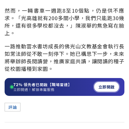
然而，一輛書車一週跑8至10個點，仍是供不應
求。「光高雄就有200多間小學，我們只能跑30幾
所，還有很多學校都沒去，」陳淑華的焦急寫在臉
上。
一路推動雲水書坊成長的佛光山文教基金會執行長
如常法師從不敢一刻停下。她已構思下一步，未來
將舉辦師長閱讀營，推廣家庭共讀，讓閱讀的種子
從校園播種到家園。
72%
領先者已開啟【職場雷達】
立即開啟
立即開通！解鎖專屬服務
評論