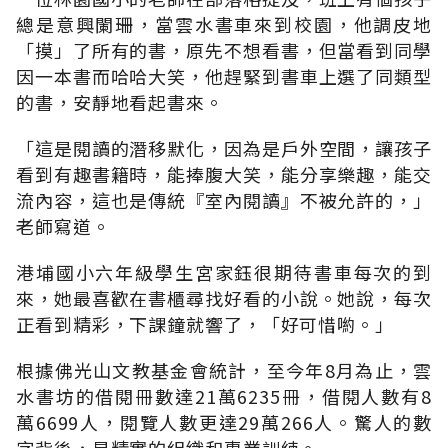
總是意興闌珊，當雲水書車來到校園，他調皮地
「摸」了所有的書，原先不想看書，但當看到同學
因一本書而哈哈大笑，他趕緊到書車上選了同類型
的書，安靜地看起書來。
「這是閱讀的潛移默化，因為是戶外空間，讓孩子
看到有趣書籍時，能捧腹大笑，能分享樂趣，能交
流內容，這也是傳統『室內閱讀』不被允許的，」
老師寫道。
港埔國小六年級學生宮家鈺很期待書車每次的到
來，她最喜歡在書櫃尋找好看的小說。她說，每次
正看到精彩，下課鐘就響了，「好可惜喲。」
根據佛光山文教基金會統計，至今年8月為止，雲
水書坊的借閱冊數達21萬6235冊，借閱人數有8
萬6699人，閱覽人數更達29萬266人。驚人的數
字背後，是精實的組織和專業訓練。