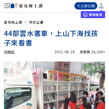
立即訂閱
職場雷達
遠見線上讀
特別企畫
44部雲水書車，上山下海找孩
子來看書
柯曉翔
2012-08-29
瀏覽數
26,200+
加入追蹤
柯曉翔