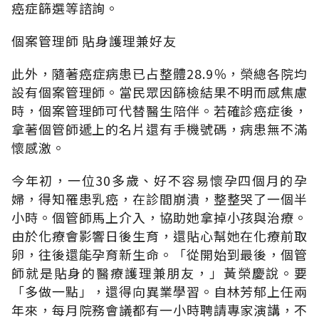
癌症篩選等諮詢。
個案管理師 貼身護理兼好友
此外，隨著癌症病患已占整體28.9％，榮總各院均
設有個案管理師。當民眾因篩檢結果不明而感焦慮
時，個案管理師可代替醫生陪伴。若確診癌症後，
拿著個管師遞上的名片還有手機號碼，病患無不滿
懷感激。
今年初，一位30多歲、好不容易懷孕四個月的孕
婦，得知罹患乳癌，在診間崩潰，整整哭了一個半
小時。個管師馬上介入，協助她拿掉小孩與治療。
由於化療會影響日後生育，還貼心幫她在化療前取
卵，往後還能孕育新生命。「從開始到最後，個管
師就是貼身的醫療護理兼朋友，」黃榮慶說。要
「多做一點」，還得向異業學習。自林芳郁上任兩
年來，每月院務會議都有一小時聘請專家演講，不