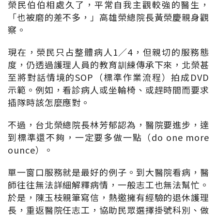
榮民伯伯相處久了，平常自我主觀較強的醫生，
「也被磨的差不多，」高雄榮總院長黃榮慶親身觀
察。
現在，榮民只占整體病人1∕4，但親切的服務態
度，仍透過護理人員的教育訓練傳承下來，北榮甚
至將對話情境的SOP（標準作業流程）拍成DVD
示範。例如，看診病人或坐輪椅、或趕時間而要求
插隊時該怎麼應對。
不過，台北榮總院長林芳郁認為，醫院要進步，達
到標準還不夠，一定要多做一點（do one more
ounce）。
單一窗口服務就是最好的例子。到大醫院看病，醫
師往往無法詳細解釋病情，一般志工也無法幫忙。
於是，陳玉枝親筆寫信，熱邀擁有經驗的退休護理
長，重返醫院任志工，協助民眾選擇掛號科別、做