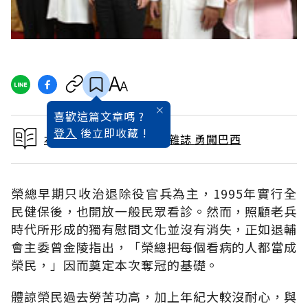
喜歡這篇文章嗎 ?
登入
後立即收藏 !
本文出自 2011 / 10月號雜誌 勇闖巴西
榮總早期只收治退除役官兵為主，1995年實行全
民健保後，也開放一般民眾看診。然而，照顧老兵
時代所形成的獨有慰問文化並沒有消失，正如退輔
會主委曾金陵指出，「榮總把每個看病的人都當成
榮民，」因而奠定本次奪冠的基礎。
體諒榮民過去勞苦功高，加上年紀大較沒耐心，與