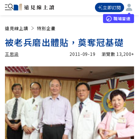
立即訂閱
職場雷達
遠見線上讀
特別企畫
被老兵磨出體貼，奠奪冠基礎
王思涵
2011-09-19
瀏覽數
13,200+
加入追蹤
王思涵