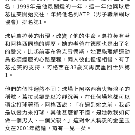
名，1999年是他最關鍵的一年，這一年他與球后
葛拉芙開始交往，年終他名列ATP（男子職業網球
協會）排名第1。
球后葛拉芙的出現，改變了他的生命。葛拉芙有著
和阿格西同樣的經歷，她的老爸在德國也是出了名
的嚴父，比起前妻布魯克雪德斯，她更能理解運動
員必須經歷的心路歷程，兩人彼此惺惺相惜。有了
葛拉芙的支持，阿格西在33歲又再度重回世界第
1。
他們的個性迥然不同：球場上阿格西有火爆浪子的
稱號，葛拉芙卻是以冷靜沉著，在任何場地都可以
穩定打球著稱。阿格西說：「在遇到她之前，我都
是以蠻力來打球，其他甚麼都不懂。是她教我如何
做一個男人、一個父親。」這對令人稱羨的金童玉
女在2001年結婚，育有一兒一女。