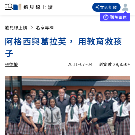
立即訂閱
職場雷達
遠見線上讀
名家專欄
阿格西與葛拉芙， 用教育救孩
子
張德齡
2011-07-04
瀏覽數
29,850+
加入追蹤
張德齡