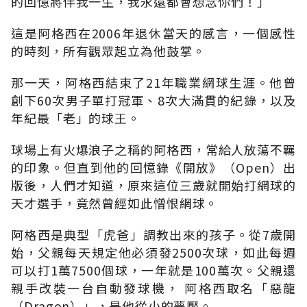
的回憶將伴我一生，我永遠都會想念你們！」
這是阿格西在2006年退休當天的感言，一個感性
的時刻，所有觀眾起立為他鼓掌。
那一天，阿格西結束了21年職業網球生涯。他曾
創下60次男子單打冠軍、8次大滿貫的紀錄，以及
年紀最「老」的球王。
球場上有火爆浪子之稱的阿格西，常給人放蕩不羈
的印象。但直到他的回憶錄《開放》（Open）出
版後，人們才知道，原來這位三歲就開始打網球的
天才選手，竟然曾經如此憎恨網球。
阿格西是典型「虎爸」調教出來的孩子。從7歲開
始，父親每天規定他必須發2500次球，如此每週
可以打1萬7500個球，一年就是100萬次。父親還
親手改裝一台自動發球機， 阿格西取名「惡龍
（Dragon）」，是他從小的夢魘。