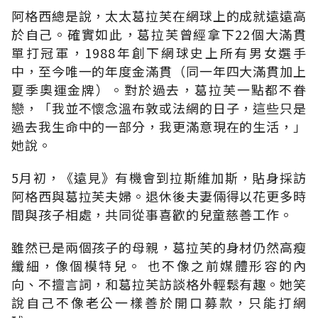
阿格西總是說，太太葛拉芙在網球上的成就遠遠高
於自己。確實如此，葛拉芙曾經拿下22個大滿貫
單打冠軍，1988年創下網球史上所有男女選手
中，至今唯一的年度金滿貫（同一年四大滿貫加上
夏季奧運金牌）。對於過去，葛拉芙一點都不眷
戀，「我並不懷念溫布敦或法網的日子，這些只是
過去我生命中的一部分，我更滿意現在的生活，」
她說。
5月初，《遠見》有機會到拉斯維加斯，貼身採訪
阿格西與葛拉芙夫婦。退休後夫妻倆得以花更多時
間與孩子相處，共同從事喜歡的兒童慈善工作。
雖然已是兩個孩子的母親，葛拉芙的身材仍然高瘦
纖細，像個模特兒。 也不像之前媒體形容的內
向、不擅言詞，和葛拉芙訪談格外輕鬆有趣。她笑
說自己不像老公一樣善於開口募款，只能打網