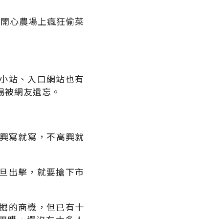
在開心農場上瘋狂偷菜
小站、入口網站也有
易被網友遺忘。
高興寫就寫，不高興就
旦出擊，就要搶下市
掘的商機，但已有十