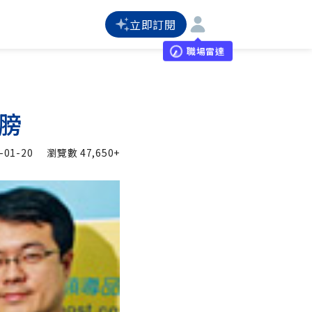
立即訂閱
職場雷達
膀
-01-20
瀏覽數
47,650+