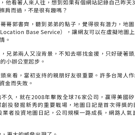
，他看著人來人往，想到如果有個網站記錄自己昨天
擦肩而過，不是很有趣嗎？
的哥哥郭書齊，聽到弟弟的點子，覺得很有潛力，地圖
cation Base Service），讓網友可以在虛擬
情。
空，兄弟兩人又沒背景，不知去哪找金援，只好硬著頭
冰的小辦公室起步。
回頭來看，當初支持的親朋好友很重要。許多台灣人作
資金而失敗。
不久，就在2008年擊敗全球76家公司，贏得美國矽
業創投發掘新秀的重要戰場，地圖日記是首次得獎的
投業者投資地圖日記，公司規模一路成長，網路人氣直
開始，更大的威脅出現了。