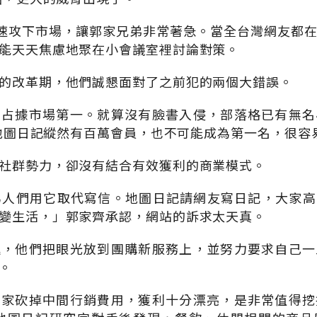
台灣迅速攻下市場，讓郭家兄弟非常著急。當全台灣網友都
能天天焦慮地聚在小會議室裡討論對策。
的改革期，他們誠懇面對了之前犯的兩個大錯誤。
有占據市場第一。就算沒有臉書入侵，部落格已有無名
霸，地圖日記縱然有百萬會員，也不可能成為第一名，很容
社群勢力，卻沒有結合有效獲利的商業模式。
，因為人們用它取代寫信。地圖日記請網友寫日記，大家
變生活，」郭家齊承認，網站的訴求太天真。
進，他們把眼光放到團購新服務上，並努力要求自己一
。
商家砍掉中間行銷費用，獲利十分漂亮，是非常值得挖