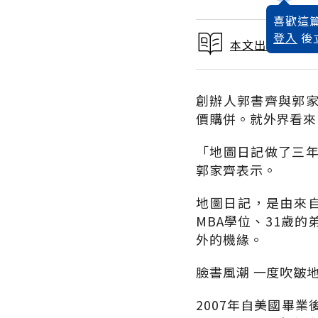
喜歡這篇
登入
後
本文出自 2011
創辦人郭書齊與郭
價購併。就外界看來
「地圖日記做了三
郭家齊表示。
地圖日記，是由來
MBA學位、31歲
外的機緣。
臉書風潮 一度吹皺
2007年自美國畢