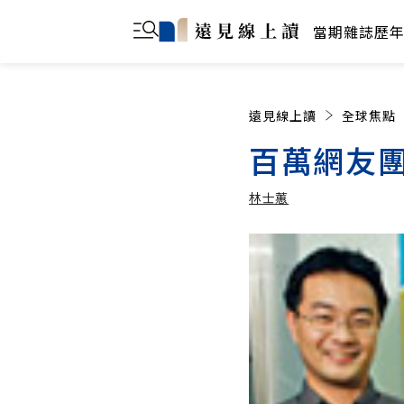
當期雜誌
歷
遠見線上讀
全球焦點
百萬網友團
林士蕙
林士蕙