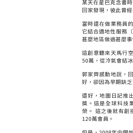
某天在星巴克念書時
回家發現，彼此曾經
當時還在做業務員
它結合適地性服務（Lo
甚麼地區做過甚麼事
這創意聽來天馬行
50萬，從冷氣會結
郭家齊感動地說，
好，卻因為早期缺乏
還好，地圖日記推出
獎。這是全球科技
榮。 這之後就有創
120萬會員。
但是，2008年中