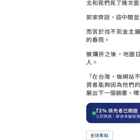
北和我們見了幾次面
郭家齊說，這中間並
而苦於找不到金主
的春雨。
被購併之後，地圖日記
人。
「在台灣，做網站
資者能夠因為他們
展出下一個臉書、噗
72%
領先者已開啟
立即開通！解鎖專屬服
全球焦點