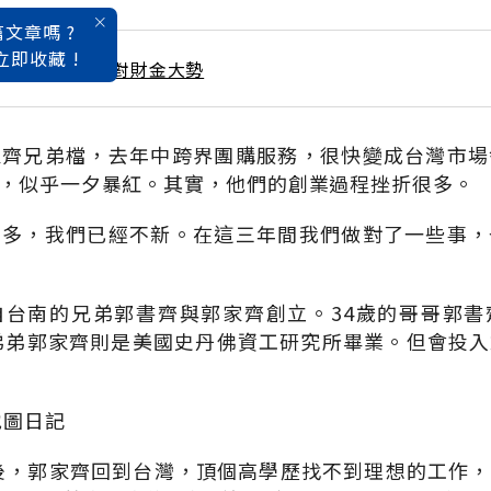
文章嗎 ?
立即收藏 !
 / 1月號雜誌 抓對財金大勢
家齊兄弟檔，去年中跨界團購服務，很快變成台灣市場
，似乎一夕暴紅。其實，他們的創業過程挫折很多。
年多，我們已經不新。在這三年間我們做對了一些事，
自台南的兄弟郭書齊與郭家齊創立。34歲的哥哥郭書
的弟弟郭家齊則是美國史丹佛資工研究所畢業。但會投
地圖日記
業後，郭家齊回到台灣，頂個高學歷找不到理想的工作