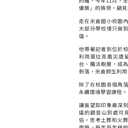
的確，今年11月，
優獎」的殊榮，顯見
走在米倉國小校園
大部分學校僅只做
值。
他帶著記者到位於
利用莫拉克風災遺
台、魔法樹屋，成為
剝落，米倉師生利用
除了在校園各個角
永續環境學習課程。
讓吳望如印象最深
遠的觀音山到處可
俗，思考土葬和火葬
面貌，每年低年級