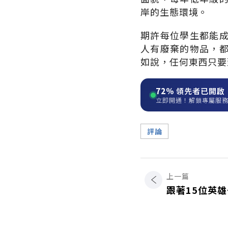
岸的生態環境。
期許每位學生都能
人有廢棄的物品，
如說，任何東西只要
72%
領先者已開啟
立即開通！解鎖專屬服
評論
上一篇
跟著15位英