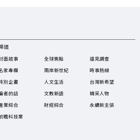
頻道
封面故事
全球焦點
遠見調查
名家專欄
兩岸新世紀
時事熱線
特別企畫
人文生活
台灣新希望
編者的話
文教新語
精采人物
產業綜合
財經綜合
永續新主張
前瞻科技業