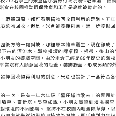
全校272名學生的米倉國小獲得行政院環保署頒發「推
米倉在校園推動環保教育和工作是高度被肯定的。
內，環顧四周，都可看到舊物回收再利用的足跡。五年
到廢棄物回收，但是，米倉卻發揮創意，進一步發掘回
校園後方的一處斜坡，那裡原本雜草叢生，現在卻成了
留下來的漂流木、學校損壞的課桌椅、掃帚、後山的
小朋友的遊戲空間，由於米倉已經是89年歷史的舊
平常沒有人願意回收的瓶蓋，裝飾牆面，形成另類的
落發揮回收物再利用的創意，米倉也設計了一套符合各
刻的一次，是有一年六年級「墓仔埔也敢去」的專題計
見墳墓、靈骨塔。吳望如說，小朋友實際到墳場探查
對環境的不同影響。 堅持不在校園內噴灑除草劑，
的小朋友就先從認識校園植物為開端，再延伸到中年級