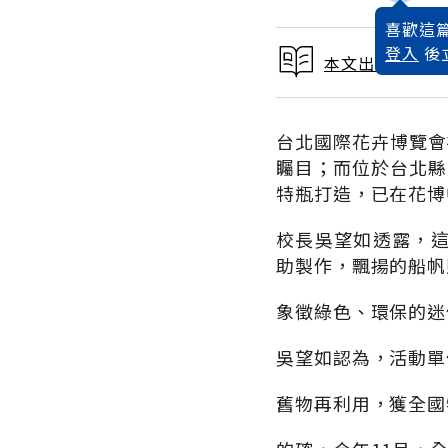
喜歡這篇
登入
後
本文出自 2010
台北國際花卉博覽會
矚目；而位於台北縣
特瓶打造，已在花博
校長吳望如透露，
助製作，飄揚的船帆
象徵綠色、環保的迷
吳望如認為，活動單
舊物再利用，獲全國