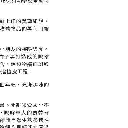
動環保有功學校全國特
前上任的吳望如說，
收舊物品的再利用價
小朋友的探險樂園。
竹子等打造成的瞭望
校舍，建築物牆面斑駁
外牆拉皮工程。
個年紀、充滿趣味的
畫。距離米倉國小不
，瞭解華人的喪葬習
以維護自然生態多樣性
瞭解八里鄉淡水河沿