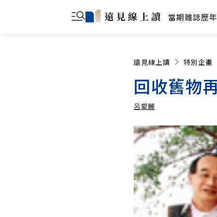
當期雜誌
歷
遠見線上讀
特別企畫
回收舊物再
呂愛麗
呂愛麗