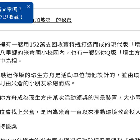
文章嗎 ?
立即收藏 !
 / 12月號雜誌 新加坡第一的秘密
裡有一艘用152萬支回收寶特瓶打造而成的現代版「
八里鄉的米倉國小校園內，也有一艘迷你Q版「環生
中亮相。
這艘迷你版的環生方舟是活動單位請他設計的，並由環
則由米倉的小朋友彩繪而成。
你方舟成為環生方舟某次活動頒獎的背景裝置，大小
位會找上米倉，是因為米倉一直以來推動環境教育投
特優獎